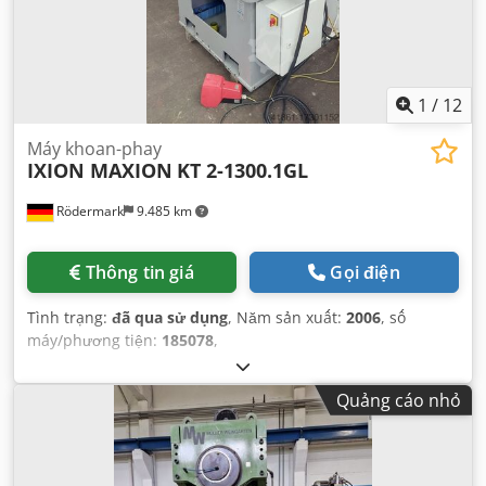
1
/
12
Máy khoan-phay
IXION MAXION
KT 2-1300.1GL
Rödermark
9.485 km
Thông tin giá
Gọi điện
Tình trạng:
đã qua sử dụng
, Năm sản xuất:
2006
, số
máy/phương tiện:
185078
,
Quảng cáo nhỏ