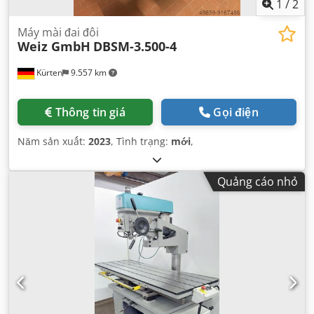
1
/
2
Máy mài đai đôi
Weiz GmbH
DBSM-3.500-4
Kürten
9.557 km
Thông tin giá
Gọi điện
Năm sản xuất:
2023
, Tình trạng:
mới
,
Quảng cáo nhỏ