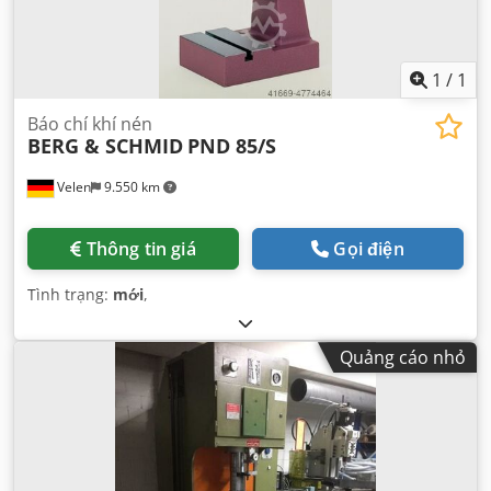
1
/
1
Báo chí khí nén
BERG & SCHMID
PND 85/S
Velen
9.550 km
Thông tin giá
Gọi điện
Tình trạng:
mới
,
Quảng cáo nhỏ