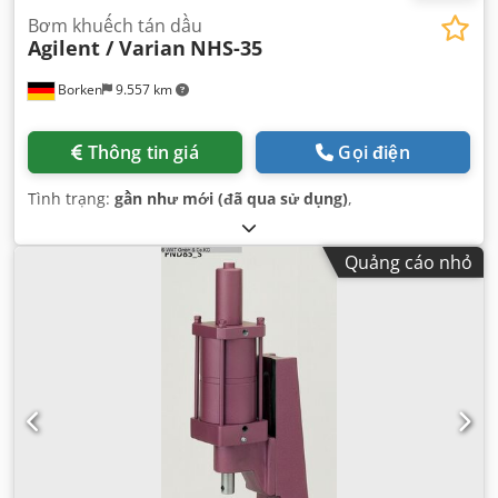
Bơm khuếch tán dầu
Agilent / Varian
NHS-35
Borken
9.557 km
Thông tin giá
Gọi điện
Tình trạng:
gần như mới (đã qua sử dụng)
,
Quảng cáo nhỏ