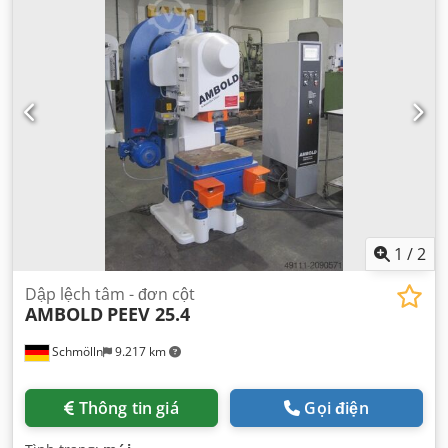
1
/
2
Dập lệch tâm - đơn cột
AMBOLD
PEEV 25.4
Schmölln
9.217 km
Thông tin giá
Gọi điện