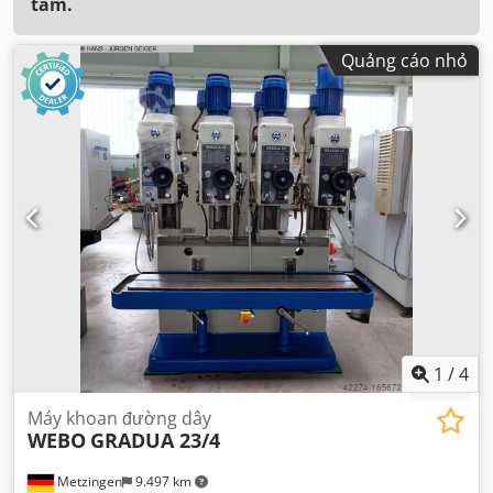
tâm.
Quảng cáo nhỏ
1
/
4
Máy khoan đường dây
WEBO
GRADUA 23/4
Metzingen
9.497 km