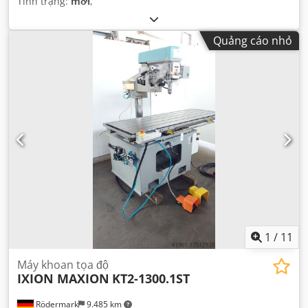
Tình trạng:
mới
,
Quảng cáo nhỏ
1
/
11
Máy khoan tọa độ
IXION MAXION
KT2-1300.1ST
Rödermark
9.485 km