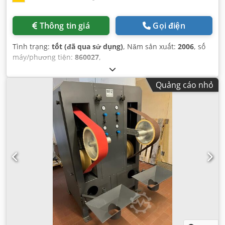
Thông tin giá
Gọi điện
Tình trạng:
tốt (đã qua sử dụng)
, Năm sản xuất:
2006
, số
máy/phương tiện:
860027
,
Quảng cáo nhỏ