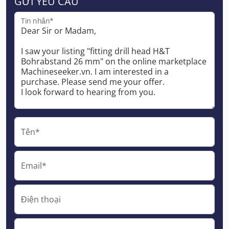
GỬI YÊU CẦU
Tin nhắn*
Tên*
Email*
Điện thoại