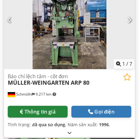
1
/
7
Báo chí lệch tâm - cột đơn
MÜLLER-WEINGARTEN
ARP 80
Schmölln
9.217 km
Thông tin giá
Gọi điện
Tình trạng:
đã qua sử dụng
, Năm sản xuất:
1996
,