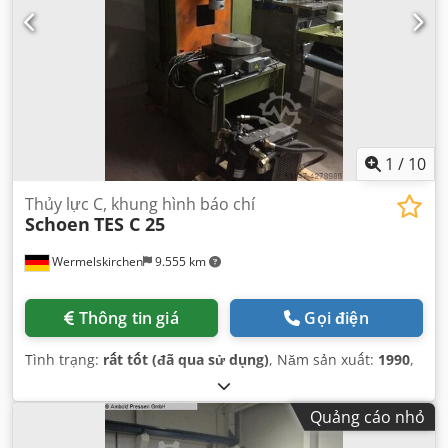
1
/
10
Thủy lực C, khung hình báo chí
Schoen
TES C 25
Wermelskirchen
9.555 km
Thông tin giá
Gọi điện
Tình trạng:
rất tốt (đã qua sử dụng)
, Năm sản xuất:
1990
,
Quảng cáo nhỏ