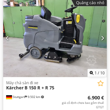
Quảng cáo nhỏ
1
/
10
Máy chà sàn đi xe
Kärcher
B 150 R + R 75
6.900 €
Stuttgart
9.502 km
giá cố định chưa bao gồm thuế
GTGT