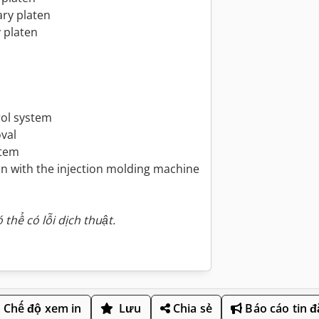
ary platen
y platen
rol system
val
stem
n with the injection molding machine
 thể có lỗi dịch thuật.
Chế độ xem in
Lưu
Chia sẻ
Báo cáo tin 