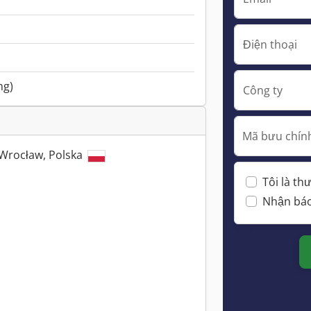
Điện thoại
ng)
Công ty
Mã bưu chính
 Wrocław, Polska
Tôi là t
Nhận báo