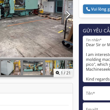
Vui lòng gọ
GỬI YÊU C
Tin nhắn*
1
/
21
Tên*
Email*