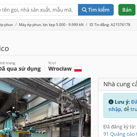
Tìm kiếm
Bán
ép phun
Máy ép phun, lực kẹp 5.000 - 9.999 kN
ID Tin đăng: A21576178
ico
ình trạng
Vị trí
Đã qua sử dụng
Wrocław
Nhà cung c
Lưu ý:
Đă
nhập,
để tru
Đã đăng ký từ:
91 Quảng cáo 