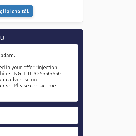
i lại cho tôi.
ẦU