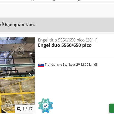
thể bạn quan tâm.
Engel duo 5550/650 pico (2011)
Engel
duo 5550/650 pico
Trenčianske Stankovce
8.866 km
1
/
17