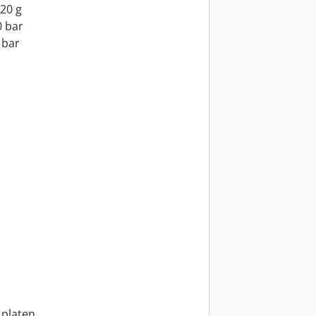
20 g
0 bar
 bar
 platen