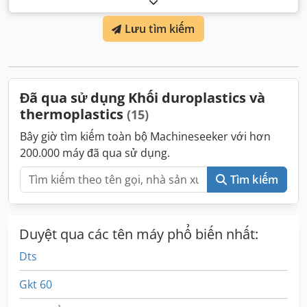
khoảng cách giữa các cột:
420 mm
, dung tích xi lanh:
54
Lưu tìm kiếm
cm³
, trọng lượng phun:
45 g
,
Đã qua sử dụng Khối duroplastics và
thermoplastics
(15)
Bây giờ tìm kiếm toàn bộ Machineseeker với hơn
200.000 máy đã qua sử dụng.
Tìm kiếm
Duyệt qua các tên máy phổ biến nhất:
Dts
Gkt 60