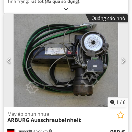
Tình trạng:
rất tốt (đã qua sử dụng)
,
Quảng cáo nhỏ
1
/
6
Máy ép phun nhựa
ARBURG
Ausschraubeinheit
950 €
Eisingen
9.527 km