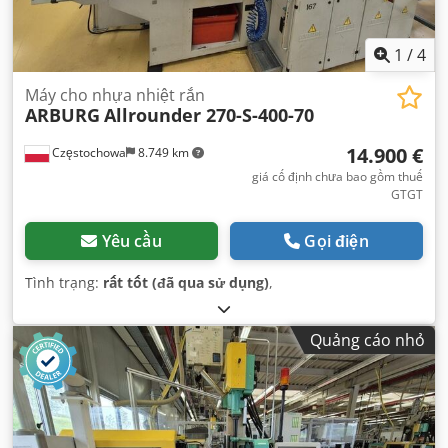
1
/
4
Máy cho nhựa nhiệt rắn
ARBURG
Allrounder 270-S-400-70
14.900 €
Częstochowa
8.749 km
giá cố định chưa bao gồm thuế
GTGT
Yêu cầu
Gọi điện
Tình trạng:
rất tốt (đã qua sử dụng)
,
Quảng cáo nhỏ