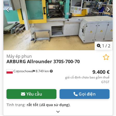
1
/
2
Máy ép phun
ARBURG
Allrounder 370S-700-70
9.400 €
Częstochowa
8.749 km
giá cố định chưa bao gồm thuế
GTGT
Yêu cầu
Gọi điện
Tình trạng:
rất tốt (đã qua sử dụng)
,