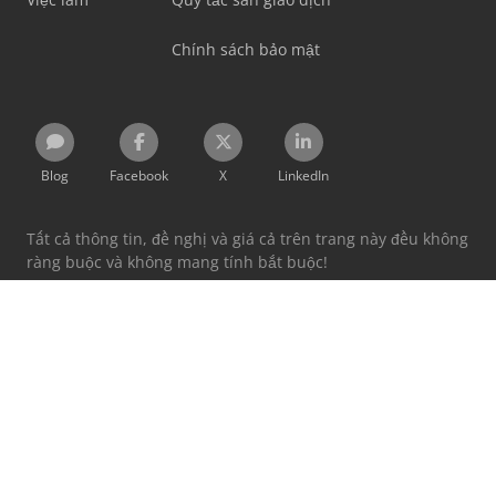
Chính sách bảo mật
Blog
Facebook
X
LinkedIn
Tất cả thông tin, đề nghị và giá cả trên trang này đều không
ràng buộc và không mang tính bắt buộc!
Bằng việc sử dụng trang này, bạn chấp nhận
Điều khoản
và điều kiện
cũng như
Chính sách bảo mật
của chúng tôi.
Các nhãn hiệu được nêu thuộc quyền sở hữu của các chủ
sở hữu tương ứng của họ.
Machineseeker Group GmbH không chịu trách nhiệm về
nội dung của các trang web bên ngoài được liên kết.
© 1999 - 2026 Machineseeker Group GmbH