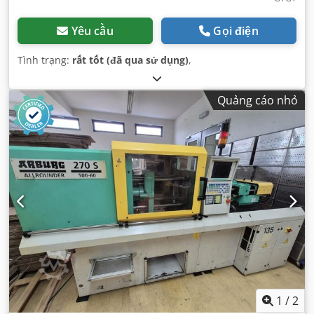
Yêu cầu
Gọi điện
Tình trạng:
rất tốt (đã qua sử dụng)
,
Quảng cáo nhỏ
1
/
2