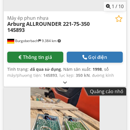
1
/
10
Máy ép phun nhựa
Arburg
ALLROUNDER 221-75-350
145893
Burgoberbach
9.384 km
Thông tin giá
Gọi điện
Tình trạng:
đã qua sử dụng
, Năm sản xuất:
1998
, số
máy/phương tiện:
145893
, lực kẹp:
350 kN
, đường kính
trục vít:
25 mm
, khoảng cách giữa các cột:
221 mm
, dung
tích xi lanh:
56 cm³
, áp suất phun:
2.500 thanh
,
Quảng cáo nhỏ