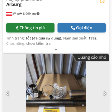
Arburg
Wien
8.999 km
Thông tin giá
Gọi điện
Tình trạng:
tốt (đã qua sử dụng)
, Năm sản xuất:
1992
,
Chức năng:
chưa kiểm tra
,
Quảng cáo nhỏ