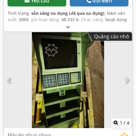
Yêu cầu
Gọi điện
Tình trạng:
sẵn sàng sử dụng (đã qua sử dụng)
, Năm sản
xuất:
2000
, giờ hoạt động:
48.332 h
, Chức năng:
hoạt động
hoàn toàn
, số máy/phương tiện:
179814
, đường kính trục
vít:
30 mm
, tần số đầu vào:
50 Hz
, điện áp đầu vào:
400 V
,
Quảng cáo nhỏ
dòng điện đầu vào:
79 A
,
1
/
4
Máy ép phun nhựa