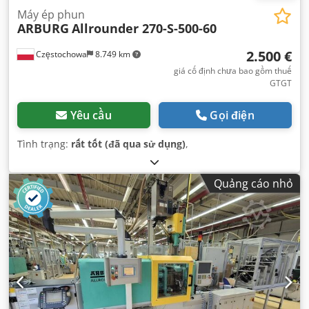
Máy ép phun
ARBURG
Allrounder 270-S-500-60
2.500 €
Częstochowa
8.749 km
giá cố định chưa bao gồm thuế
GTGT
Yêu cầu
Gọi điện
Tình trạng:
rất tốt (đã qua sử dụng)
,
Quảng cáo nhỏ