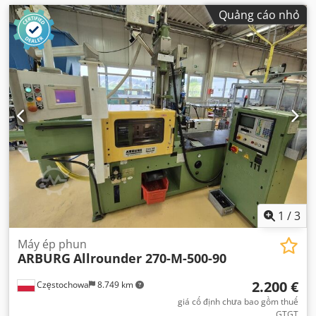
Quảng cáo nhỏ
1
/
3
Máy ép phun
ARBURG
Allrounder 270-M-500-90
2.200 €
Częstochowa
8.749 km
giá cố định chưa bao gồm thuế
GTGT