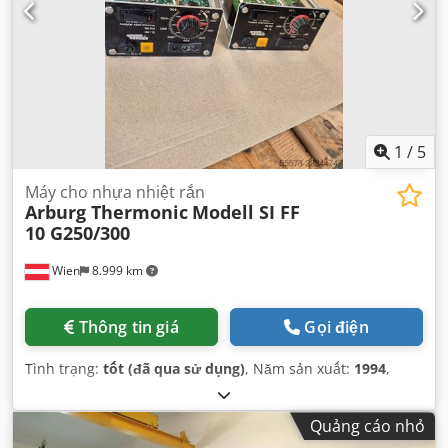
1
/
5
Máy cho nhựa nhiệt rắn
Arburg Thermonic
Modell SI FF
10 G250/300
Wien
8.999 km
Thông tin giá
Gọi điện
Tình trạng:
tốt (đã qua sử dụng)
, Năm sản xuất:
1994
,
Quảng cáo nhỏ