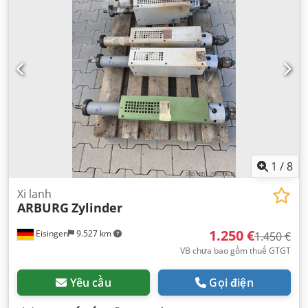
1
/
8
Xi lanh
ARBURG
Zylinder
1.250 €
Eisingen
9.527 km
1.450 €
VB chưa bao gồm thuế GTGT
Yêu cầu
Gọi điện