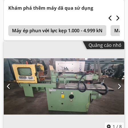
Khám phá thêm máy đã qua sử dụng
M
Máy ép phun với lực kẹp 1.000 - 4.999 kN
Máy é
Quảng cáo nhỏ
1
/
8