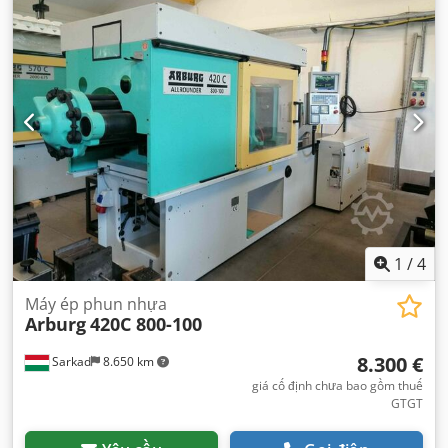
1
/
4
Máy ép phun nhựa
Arburg
420C 800-100
8.300 €
Sarkad
8.650 km
giá cố định chưa bao gồm thuế
GTGT