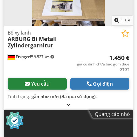
1
/
8
Bộ xy lanh
ARBURG
Bi Metall
Zylindergarnitur
1.450 €
Eisingen
9.527 km
giá cố định chưa bao gồm thuế
GTGT
Yêu cầu
Gọi điện
Tình trạng:
gần như mới (đã qua sử dụng)
,
Quảng cáo nhỏ