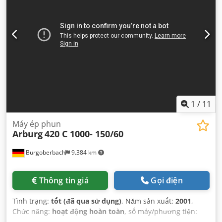
1
/
11
Máy ép phun
Arburg
420 C 1000- 150/60
Burgoberbach
9.384 km
Thông tin giá
Gọi điện
Tình trạng:
tốt (đã qua sử dụng)
, Năm sản xuất:
2001
,
Chức năng:
hoạt động hoàn toàn
, số máy/phương tiện:
184686
, lực kẹp:
1.000 kN
, đường kính trục vít:
25 mm
,