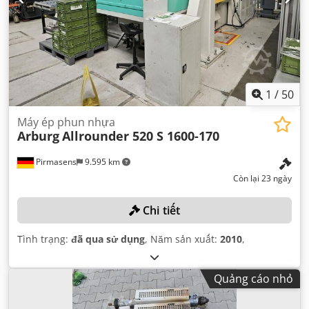
1
/
50
Máy ép phun nhựa
Arburg
Allrounder 520 S 1600-170
Pirmasens
9.595 km
Còn lại 23 ngày
Chi tiết
Tình trạng:
đã qua sử dụng
, Năm sản xuất:
2010
,
Quảng cáo nhỏ