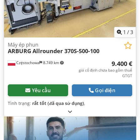
1
/
3
Máy ép phun
ARBURG
Allrounder 370S-500-100
9.400 €
Częstochowa
8.749 km
giá cố định chưa bao gồm thuế
GTGT
Yêu cầu
Gọi điện
Tình trạng:
rất tốt (đã qua sử dụng)
,