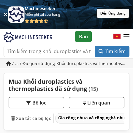
Machineseeker
Đến ứng dụng
Miễn phí tại cửa hàng
Bán
Tìm kiếm
/ ... / Đã qua sử dụng Khối duroplastics và thermoplastics
Mua Khối duroplastics và
thermoplastics đã sử dụng
(15)
Bộ lọc
Liên quan
Gia công nhựa và công nghệ nhựa
Xóa tất cả bộ lọc