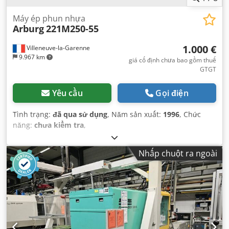
Máy ép phun nhựa
Arburg
221M250-55
1.000 €
Villeneuve-la-Garenne
9.967 km
giá cố định chưa bao gồm thuế
GTGT
Yêu cầu
Gọi điện
Tình trạng:
đã qua sử dụng
, Năm sản xuất:
1996
, Chức
năng:
chưa kiểm tra
,
Nhấp chuột ra ngoài