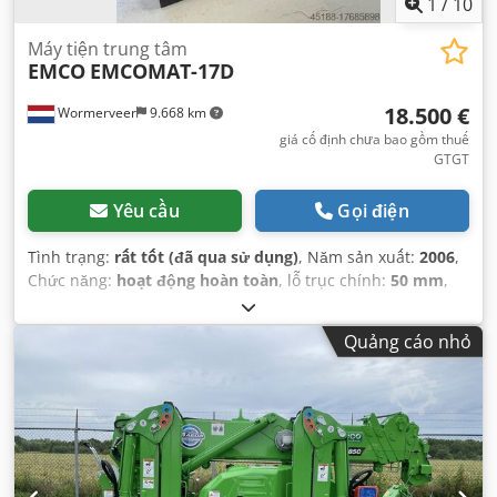
1
/
10
Máy tiện trung tâm
EMCO
EMCOMAT-17D
18.500 €
Wormerveer
9.668 km
giá cố định chưa bao gồm thuế
GTGT
Yêu cầu
Gọi điện
Tình trạng:
rất tốt (đã qua sử dụng)
, Năm sản xuất:
2006
,
Chức năng:
hoạt động hoàn toàn
, lỗ trục chính:
50 mm
,
Quảng cáo nhỏ