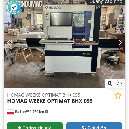
Quảng cáo nhỏ
1
/
3
HOMAG WEEKE OPTIMAT BHX 055
HOMAG WEEKE
OPTIMAT BHX 055
Ba Lan
9.576 km
Thông tin giá
Gọi điện