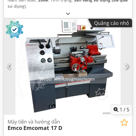
sử dụng)
,
Quảng cáo nhỏ
1
/
5
Máy tiện và hướng dẫn
Emco
Emcomat 17 D