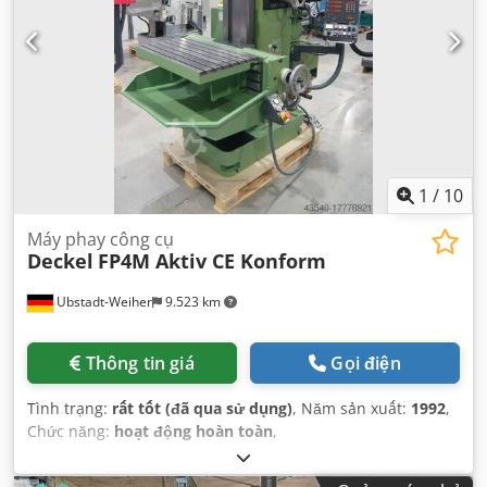
1
/
10
Máy phay công cụ
Deckel
FP4M Aktiv CE Konform
Ubstadt-Weiher
9.523 km
Thông tin giá
Gọi điện
Tình trạng:
rất tốt (đã qua sử dụng)
, Năm sản xuất:
1992
,
Chức năng:
hoạt động hoàn toàn
,