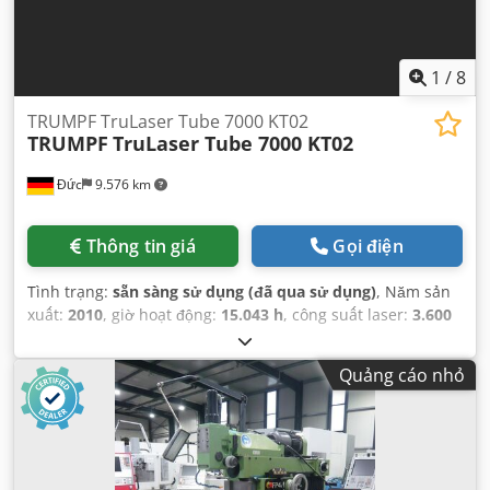
1
/
8
TRUMPF TruLaser Tube 7000 KT02
TRUMPF
TruLaser Tube 7000 KT02
Đức
9.576 km
Thông tin giá
Gọi điện
Tình trạng:
sẵn sàng sử dụng (đã qua sử dụng)
, Năm sản
xuất:
2010
, giờ hoạt động:
15.043 h
, công suất laser:
3.600
W
, khoảng cách di chuyển trục X:
6.500 mm
, số lượng trục:
5
,
Quảng cáo nhỏ