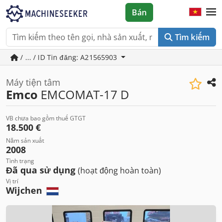
Bán
Tìm kiếm
/ ... / ID Tin đăng: A21565903
Máy tiện tâm
Emco
EMCOMAT-17 D
VB chưa bao gồm thuế GTGT
18.500 €
Năm sản xuất
2008
Tình trạng
Đã qua sử dụng
(hoạt động hoàn toàn)
Vị trí
Wijchen