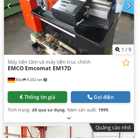
1
/
9
Máy tiện tâm và máy tiện trục chính
EMCO
Emcomat EM17D
Đức
9.202 km
Thông tin giá
Gọi điện
Tình trạng:
đã qua sử dụng
, Năm sản xuất:
1999
,
Quảng cáo nhỏ