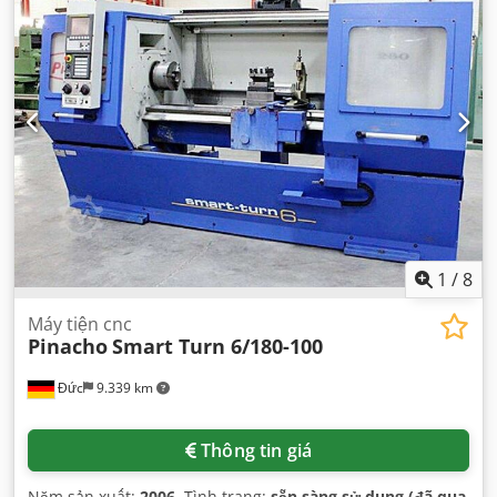
1
/
8
Máy tiện cnc
Pinacho
Smart Turn 6/180-100
Đức
9.339 km
Thông tin giá
Năm sản xuất:
2006
, Tình trạng:
sẵn sàng sử dụng (đã qua