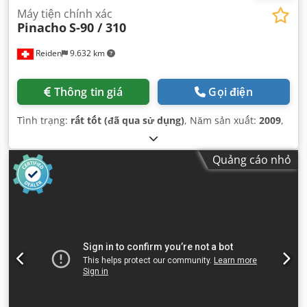
Máy tiện chính xác
Pinacho
S-90 / 310
Reiden
9.632 km
Thông tin giá
Gọi điện
Tình trạng:
rất tốt (đã qua sử dụng)
, Năm sản xuất:
2009
,
Quảng cáo nhỏ