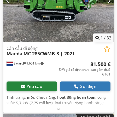
1
/
32
Cần cẩu di động
Maeda
MC 285CWMB-3 | 2021
81.500 €
Sittard
9.651 km
EXW giá cố định chưa bao gồm thuế
GTGT
Yêu cầu
Gọi điện
Tình trạng:
mới
, Chức năng:
hoạt động hoàn toàn
, công
suất:
5,7 kW (7,75 mã lực)
, loại truyền động bánh răng:
hydrostat
, màu sắc:
xanh lá cây
, trọng lượng tổng cộng:
1.995 kg
, công suất nâng:
2.820 kg/m
, chiều cao nâng: