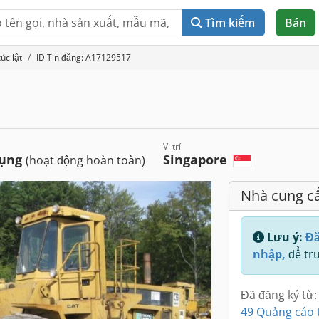
Tìm kiếm
Bán
úc lật
ID Tin đăng: A17129517
Vị trí
dụng
Singapore
(hoạt động hoàn toàn)
Nhà cung c
Lưu ý:
Đă
nhập,
để tru
Đã đăng ký từ:
49 Quảng cáo 