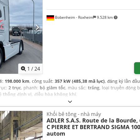
Bobenheim - Roxheim
9.528 km
1
/
24
đi:
198.000 km
, công suất:
357 kW (485,38 mã lực)
, đăng ký lần đầ
trục:
2 trục
, phanh:
bộ giảm tốc
, màu sắc:
trắng
, loại truyền động
ệ thống định vị, điều hòa không khí
,
Khối bê tông - nhà máy
ADLER S.A.S. Route de la Bourde,
C
PIERRE ET BERTRAND SIGMA 100
autom