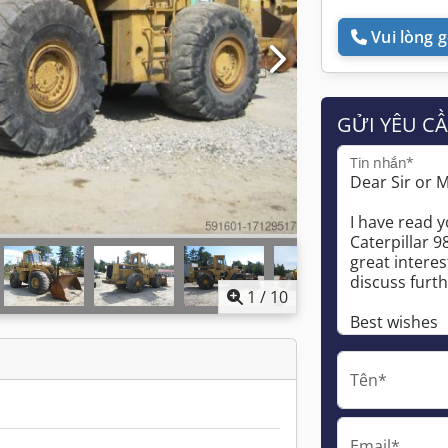
Vui lòng gọ
GỬI YÊU C
Tin nhắn*
1
/
10
Tên*
Email*