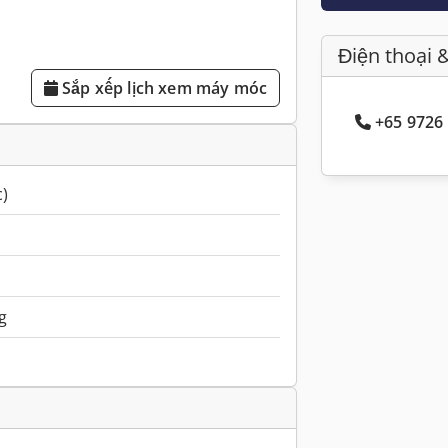
Điện thoại 
Sắp xếp lịch xem máy móc
+65 9726 
c)
g