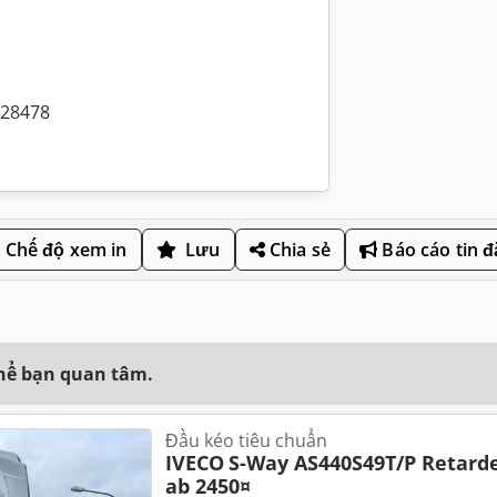
128478
Chế độ xem in
Lưu
Chia sẻ
Báo cáo tin 
thể bạn quan tâm.
Đầu kéo tiêu chuẩn
IVECO
S-Way AS440S49T/P Retarder
ab 2450¤