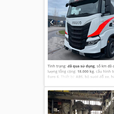
Tình trạng:
đã qua sử dụng
, số km đã 
lượng tổng cộng:
18.000 kg
, cấu hình 
Euro 6
, Thiết bị:
ABS, bộ sưởi đỗ xe, h