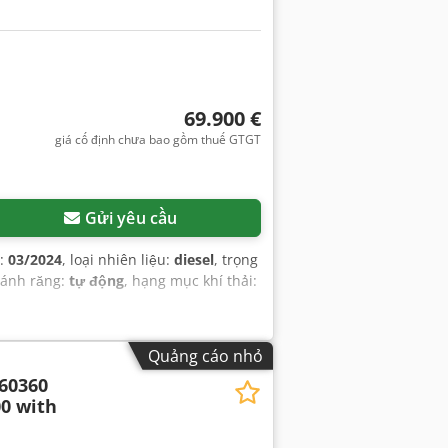
69.900 €
giá cố định chưa bao gồm thuế GTGT
Gửi yêu cầu
u:
03/2024
, loại nhiên liệu:
diesel
, trọng
 bánh răng:
tự động
, hạng mục khí thải:
Quảng cáo nhỏ
 60360
0 with