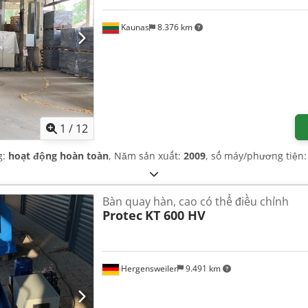
Kaunas
8.376 km
1
/
12
g:
hoạt động hoàn toàn
, Năm sản xuất:
2009
, số máy/phương tiện
Bàn quay hàn, cao có thể điều chỉnh
Protec
KT 600 HV
Hergensweiler
9.491 km