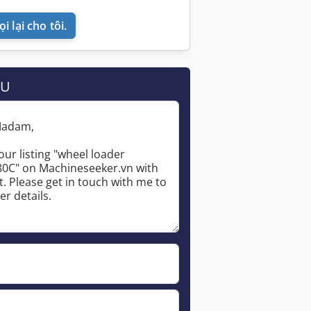
i lại cho tôi.
ẦU