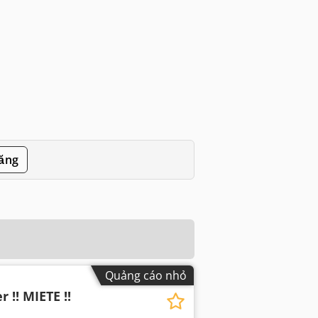
đăng
Quảng cáo nhỏ
 !! MIETE !!