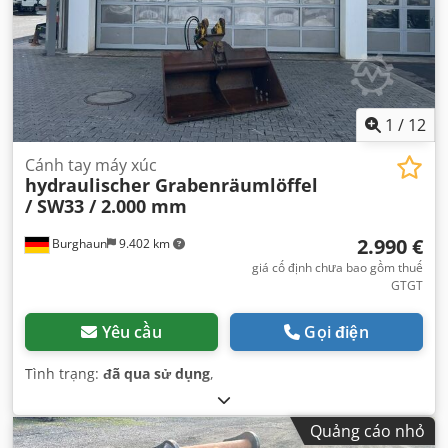
1
/
12
Cánh tay máy xúc
hydraulischer Grabenräumlöffel
/ SW33 / 2.000 mm
2.990 €
Burghaun
9.402 km
giá cố định chưa bao gồm thuế
GTGT
Yêu cầu
Gọi điện
Tình trạng:
đã qua sử dụng
,
Quảng cáo nhỏ