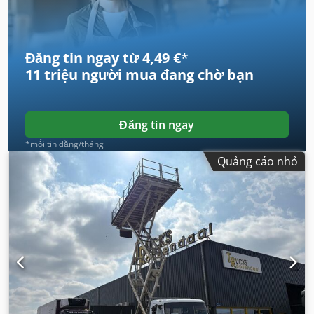
Đăng tin ngay từ 4,49 €
*
11 triệu người mua
đang chờ bạn
Đăng tin ngay
*mỗi tin đăng/tháng
Quảng cáo nhỏ