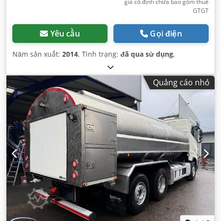
giá cố định chưa bao gồm thuế
GTGT
Yêu cầu
Gọi điện
Năm sản xuất:
2014
, Tình trạng:
đã qua sử dụng
,
Quảng cáo nhỏ