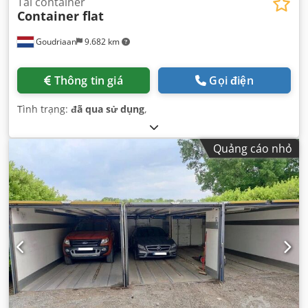
Tải container
Container flat
Goudriaan
9.682 km
Thông tin giá
Gọi điện
Tình trạng:
đã qua sử dụng
,
Quảng cáo nhỏ