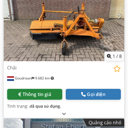
1
/
8
Chải
Goudriaan
9.682 km
Thông tin giá
Gọi điện
Tình trạng:
đã qua sử dụng
,
Quảng cáo nhỏ