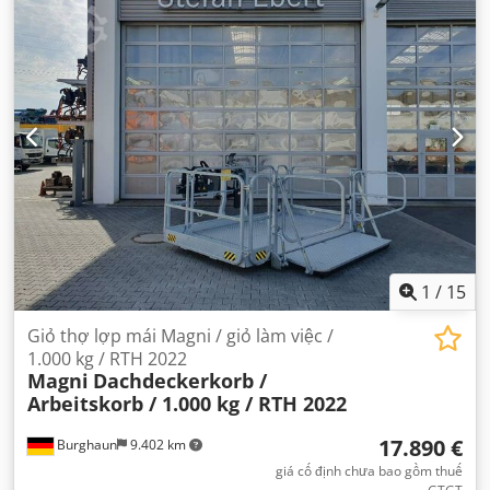
1
/
15
Giỏ thợ lợp mái Magni / giỏ làm việc /
1.000 kg / RTH 2022
Magni
Dachdeckerkorb /
Arbeitskorb / 1.000 kg / RTH 2022
17.890 €
Burghaun
9.402 km
giá cố định chưa bao gồm thuế