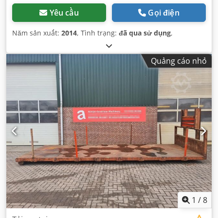
Yêu cầu
Gọi điện
Năm sản xuất:
2014
, Tình trạng:
đã qua sử dụng
,
Quảng cáo nhỏ
1
/
8