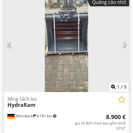
Quảng cáo nhỏ
1
/
9
Xẻng tách lọc
HydraRam
8.900 €
Röhrnbach
9.191 km
giá cố định chưa bao gồm thuế
GTGT