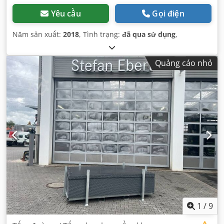
Yêu cầu
Gọi điện
Năm sản xuất:
2018
, Tình trạng:
đã qua sử dụng
,
Quảng cáo nhỏ
1
/
9