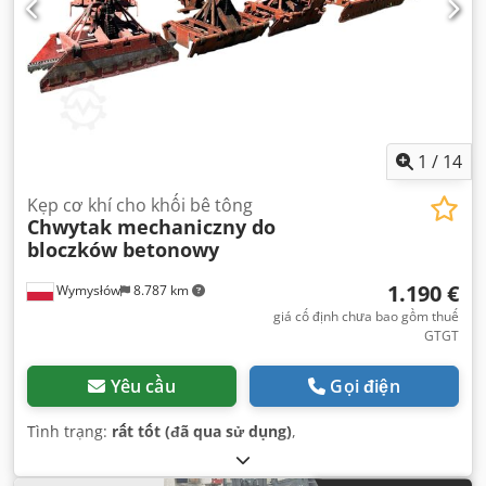
1
/
14
Kẹp cơ khí cho khối bê tông
Chwytak mechaniczny do
bloczków betonowy
1.190 €
Wymysłów
8.787 km
giá cố định chưa bao gồm thuế
GTGT
Yêu cầu
Gọi điện
Tình trạng:
rất tốt (đã qua sử dụng)
,