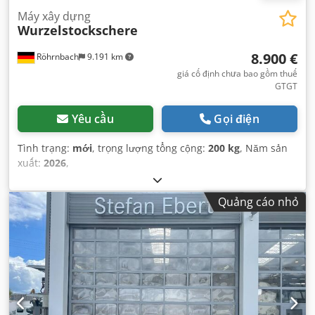
Máy xây dựng
Wurzelstockschere
8.900 €
Röhrnbach
9.191 km
giá cố định chưa bao gồm thuế
GTGT
Yêu cầu
Gọi điện
Tình trạng:
mới
, trọng lượng tổng cộng:
200 kg
, Năm sản
xuất:
2026
,
Quảng cáo nhỏ