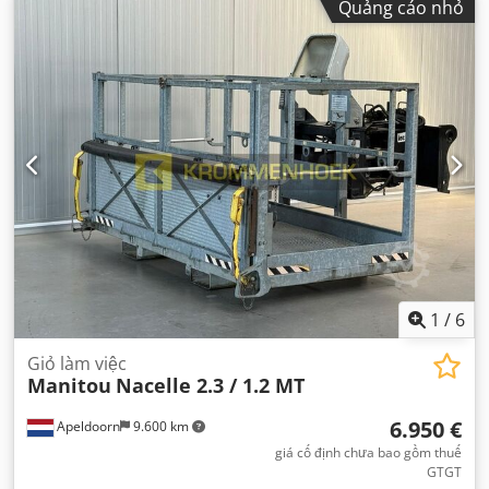
Quảng cáo nhỏ
1
/
6
Giỏ làm việc
Manitou
Nacelle 2.3 / 1.2 MT
6.950 €
Apeldoorn
9.600 km
giá cố định chưa bao gồm thuế
GTGT