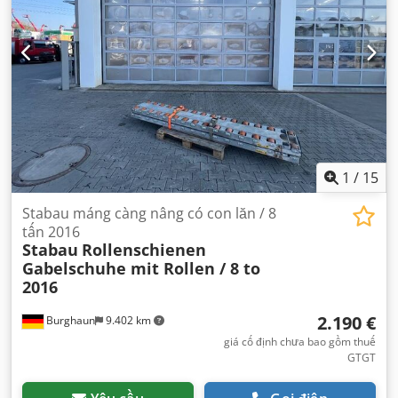
1
/
15
Stabau máng càng nâng có con lăn / 8
tấn 2016
Stabau
Rollenschienen
Gabelschuhe mit Rollen / 8 to
2016
2.190 €
Burghaun
9.402 km
giá cố định chưa bao gồm thuế
GTGT