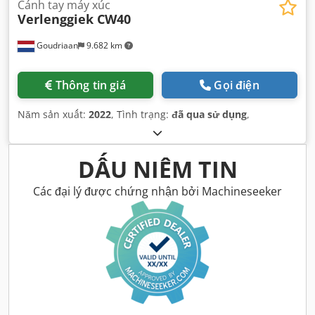
Cánh tay máy xúc
Verlenggiek CW40
Goudriaan
9.682 km
Thông tin giá
Gọi điện
Năm sản xuất:
2022
, Tình trạng:
đã qua sử dụng
,
DẤU NIÊM TIN
Các đại lý được chứng nhận bởi Machineseeker