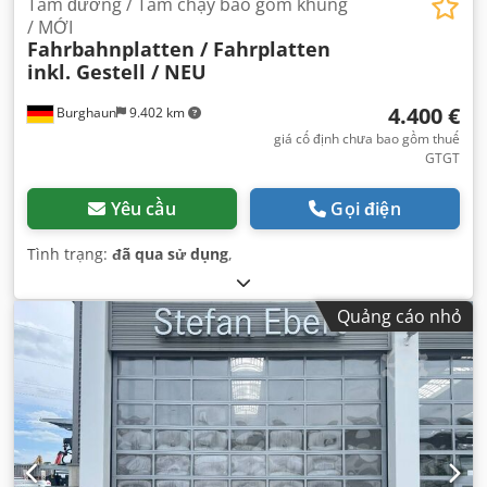
Tấm đường / Tấm chạy bao gồm khung
/ MỚI
Fahrbahnplatten / Fahrplatten
inkl. Gestell / NEU
4.400 €
Burghaun
9.402 km
giá cố định chưa bao gồm thuế
GTGT
Yêu cầu
Gọi điện
Tình trạng:
đã qua sử dụng
,
Quảng cáo nhỏ