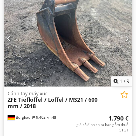
1
/
9
Cánh tay máy xúc
ZFE Tieflöffel / Löffel / MS21 / 600
mm / 2018
1.790 €
Burghaun
9.402 km
giá cố định chưa bao gồm thuế
GTGT