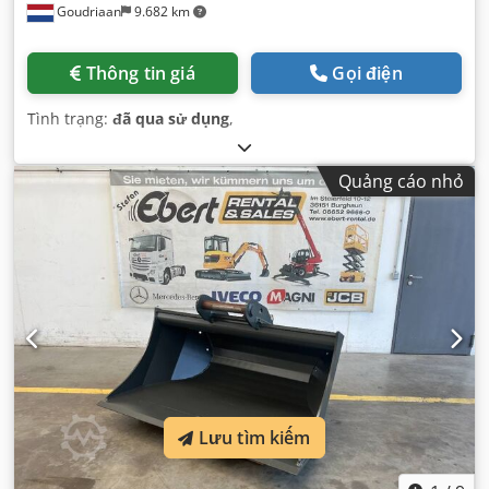
Goudriaan
9.682 km
Thông tin giá
Gọi điện
Tình trạng:
đã qua sử dụng
,
Quảng cáo nhỏ
Lưu tìm kiếm