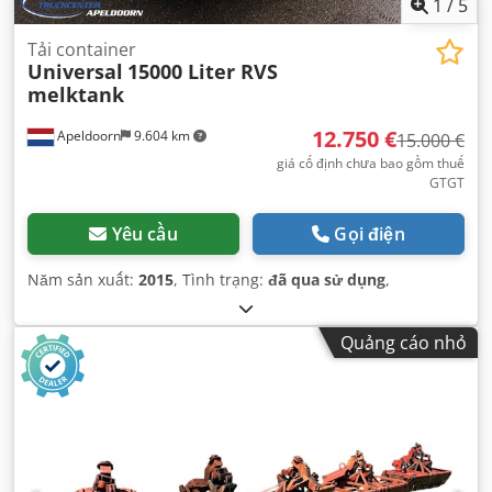
1
/
5
Tải container
Universal
15000 Liter RVS
melktank
12.750 €
Apeldoorn
9.604 km
15.000 €
giá cố định chưa bao gồm thuế
GTGT
Yêu cầu
Gọi điện
Năm sản xuất:
2015
, Tình trạng:
đã qua sử dụng
,
Quảng cáo nhỏ