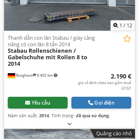
1
/
12
Thanh dẫn con lăn Stabau / giày càng
nâng có con lăn 8 tấn 2014
Stabau
Rollenschienen /
Gabelschuhe mit Rollen 8 to
2014
2.190 €
Burghaun
9.402 km
giá cố định chưa bao gồm thuế
GTGT
Yêu cầu
Gọi điện
Năm sản xuất:
2014
, Tình trạng:
đã qua sử dụng
,
Quảng cáo nhỏ