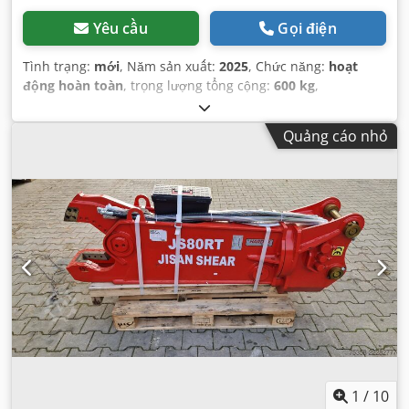
Yêu cầu
Gọi điện
Tình trạng:
mới
, Năm sản xuất:
2025
, Chức năng:
hoạt
động hoàn toàn
, trọng lượng tổng cộng:
600 kg
,
Quảng cáo nhỏ
1
/
10