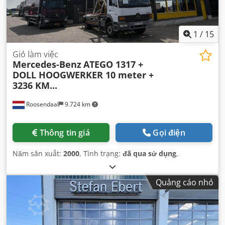
1
/
15
Giỏ làm việc
Mercedes-Benz
ATEGO 1317 +
DOLL HOOGWERKER 10 meter +
3236 KM...
Roosendaal
9.724 km
Thông tin giá
Gọi điện
Năm sản xuất:
2000
, Tình trạng:
đã qua sử dụng
,
Quảng cáo nhỏ