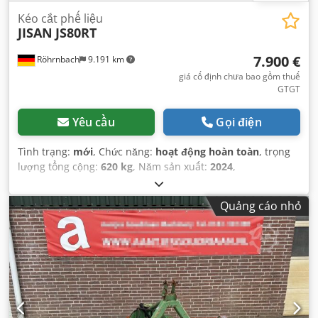
Kéo cắt phế liệu
JISAN
JS80RT
7.900 €
Röhrnbach
9.191 km
giá cố định chưa bao gồm thuế
GTGT
Yêu cầu
Gọi điện
Tình trạng:
mới
, Chức năng:
hoạt động hoàn toàn
, trọng
lượng tổng cộng:
620 kg
, Năm sản xuất:
2024
,
Quảng cáo nhỏ