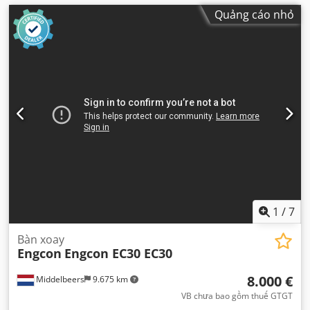
Quảng cáo nhỏ
1
/
7
Bàn xoay
Engcon
Engcon EC30 EC30
8.000 €
Middelbeers
9.675 km
VB chưa bao gồm thuế GTGT