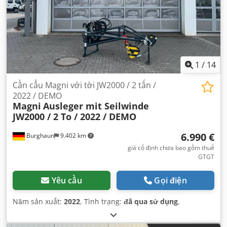
1
/
14
Cần cẩu Magni với tời JW2000 / 2 tấn /
2022 / DEMO
Magni
Ausleger mit Seilwinde
JW2000 / 2 To / 2022 / DEMO
6.990 €
Burghaun
9.402 km
giá cố định chưa bao gồm thuế
GTGT
Yêu cầu
Gọi điện
Năm sản xuất:
2022
, Tình trạng:
đã qua sử dụng
,