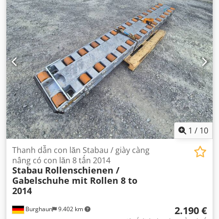
1
/
10
Thanh dẫn con lăn Stabau / giày càng
nâng có con lăn 8 tấn 2014
Stabau
Rollenschienen /
Gabelschuhe mit Rollen 8 to
2014
2.190 €
Burghaun
9.402 km