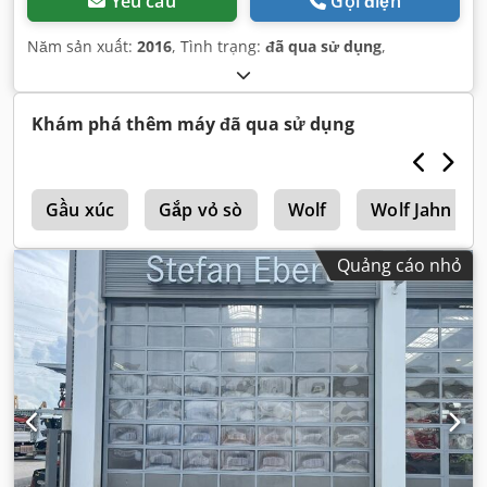
Yêu cầu
Gọi điện
Năm sản xuất:
2016
, Tình trạng:
đã qua sử dụng
,
Khám phá thêm máy đã qua sử dụng
u
Gầu xúc
Gắp vỏ sò
Wolf
Wolf Jahn
Quảng cáo nhỏ