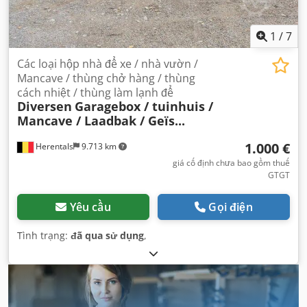
1
/
7
Các loại hộp nhà để xe / nhà vườn /
Mancave / thùng chở hàng / thùng
cách nhiệt / thùng làm lạnh để
Diversen
Garagebox / tuinhuis /
Mancave / Laadbak / Geïs...
1.000 €
Herentals
9.713 km
giá cố định chưa bao gồm thuế
GTGT
Yêu cầu
Gọi điện
Tình trạng:
đã qua sử dụng
,