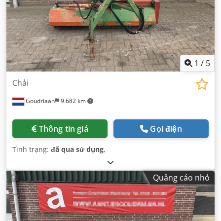
1
/
5
Chải
Goudriaan
9.682 km
Thông tin giá
Gọi điện
Tình trạng:
đã qua sử dụng
,
Quảng cáo nhỏ