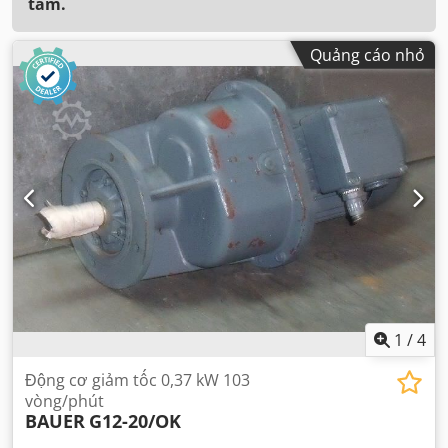
tâm.
Quảng cáo nhỏ
1
/
4
Động cơ giảm tốc 0,37 kW 103
vòng/phút
BAUER
G12-20/OK