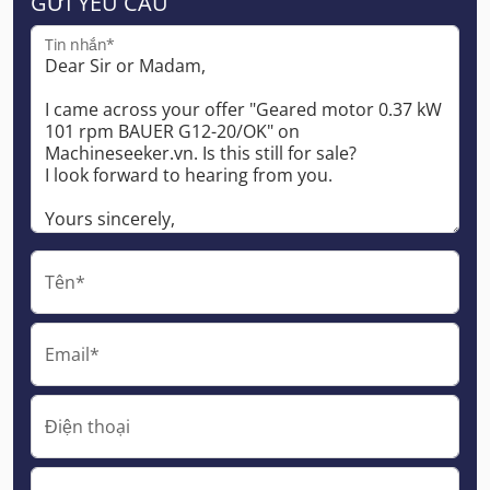
GỬI YÊU CẦU
Tin nhắn*
Tên*
Email*
Điện thoại