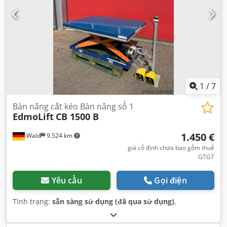
1
/
7
Bàn nâng cắt kéo Bàn nâng số 1
EdmoLift
CB 1500 B
1.450 €
Wald
9.524 km
giá cố định chưa bao gồm thuế
GTGT
Yêu cầu
Gọi điện
Tình trạng:
sẵn sàng sử dụng (đã qua sử dụng)
,