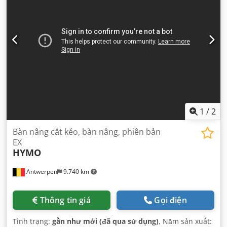
1
/
2
Bàn nâng cắt kéo, bàn nâng, phiên bản
EX
HYMO
Antwerpen
9.740 km
Thông tin giá
Gọi điện
Tình trạng:
gần như mới (đã qua sử dụng)
, Năm sản xuất: