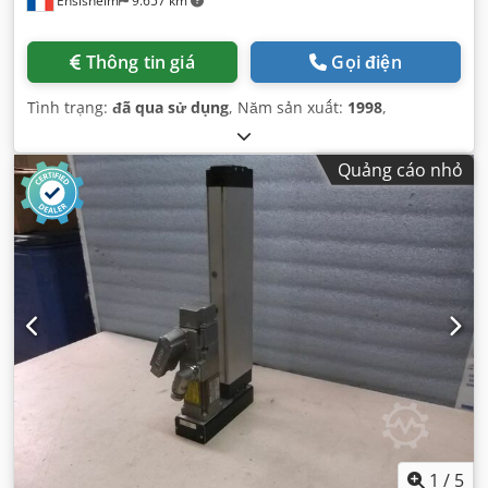
Ensisheim
9.657 km
Thông tin giá
Gọi điện
Tình trạng:
đã qua sử dụng
, Năm sản xuất:
1998
,
Quảng cáo nhỏ
1
/
5