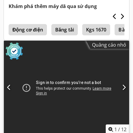
Khám phá thêm máy đã qua sử dụng
t
Động cơ điện
Băng tải
Kgs 1670
Bàn C
Quảng cáo nhỏ
1
/
12