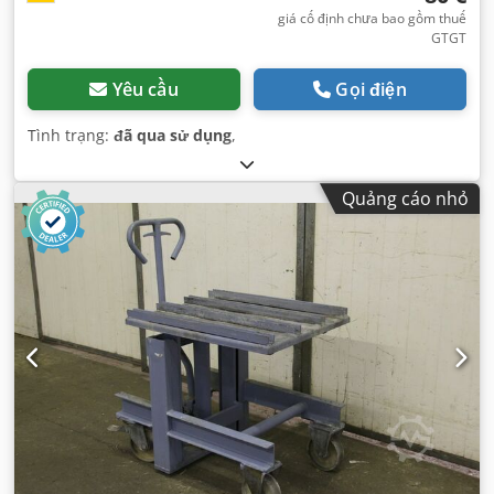
giá cố định chưa bao gồm thuế
GTGT
Yêu cầu
Gọi điện
Tình trạng:
đã qua sử dụng
,
Quảng cáo nhỏ