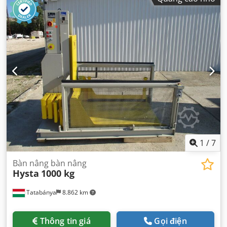
1
/
7
Bàn nâng bàn nâng
Hysta
1000 kg
Tatabánya
8.862 km
Thông tin giá
Gọi điện