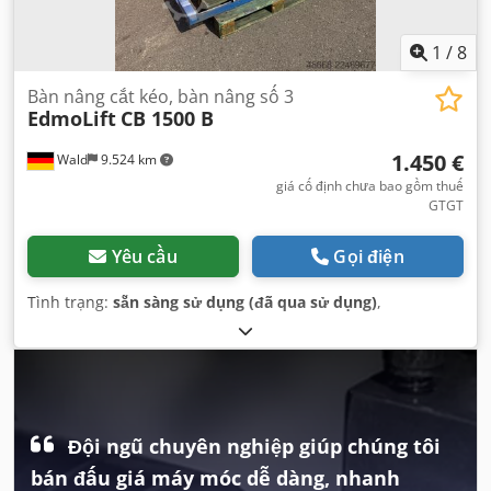
1
/
8
Bàn nâng cắt kéo, bàn nâng số 3
EdmoLift
CB 1500 B
1.450 €
Wald
9.524 km
giá cố định chưa bao gồm thuế
GTGT
Yêu cầu
Gọi điện
Tình trạng:
sẵn sàng sử dụng (đã qua sử dụng)
,
Đội ngũ chuyên nghiệp giúp chúng tôi
bán đấu giá máy móc dễ dàng, nhanh