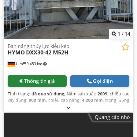
1
/
14
Bàn nâng thủy lực kiểu kéo
HYMO
DXX30-42 M52H
Ulm
9.453 km
Thông tin giá
Gọi điện
Tình trạng:
đã qua sử dụng
, Năm sản xuất:
2009
, chiều cao
xây dựng:
900 mm
, chiều cao nâng:
4.200 mm
, trọng lượng
không tải:
3.810 kg
, tải trọng:
3.000 kg
,
Quảng cáo nhỏ