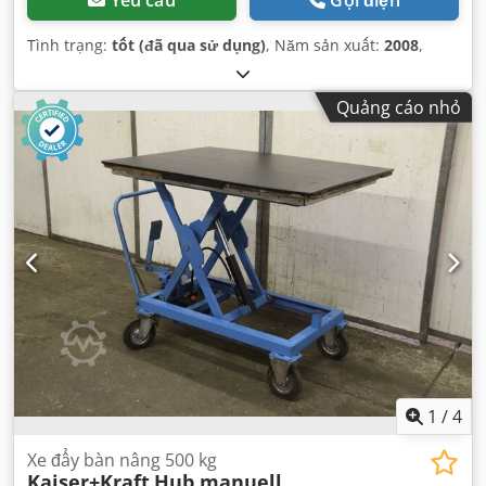
Tình trạng:
tốt (đã qua sử dụng)
, Năm sản xuất:
2008
,
Quảng cáo nhỏ
1
/
4
Xe đẩy bàn nâng 500 kg
Kaiser+Kraft
Hub manuell