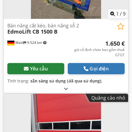
1
/
9
Bàn nâng cắt kéo, bàn nâng số 2
EdmoLift
CB 1500 B
1.650 €
Wald
9.524 km
giá cố định chưa bao gồm thuế
GTGT
Yêu cầu
Gọi điện
Tình trạng:
sẵn sàng sử dụng (đã qua sử dụng)
,
Quảng cáo nhỏ