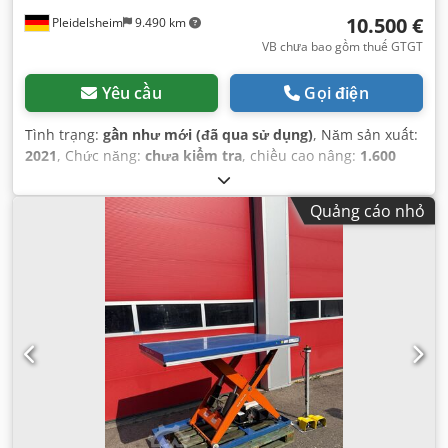
10.500 €
Pleidelsheim
9.490 km
VB chưa bao gồm thuế GTGT
Yêu cầu
Gọi điện
Tình trạng:
gần như mới (đã qua sử dụng)
, Năm sản xuất:
2021
, Chức năng:
chưa kiểm tra
, chiều cao nâng:
1.600
mm
, tải trọng:
3.000 kg
, trọng lượng tổng cộng:
1.450 kg
,
điện áp đầu vào:
400 V
, loại dòng điện đầu vào:
ba pha
,
Quảng cáo nhỏ
công suất:
3 kW (4,08 mã lực)
,