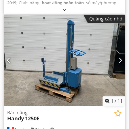
2019
, Chức năng:
hoạt động hoàn toàn
, số máy/phương
tiện:
M1-010090-D1
, tổng chiều cao:
1.100 mm
, chiều cao
xây dựng:
200 mm
, chiều cao nâng:
900 mm
, tải trọng:
Quảng cáo nhỏ
1.000 kg
, công suất nâng:
1.000 kg/m
, tổng chiều dài:
1.350 mm
, tổng chiều rộng:
800 mm
, điện áp đầu vào:
400
V
,
1
/
11
Bàn nâng
Handy
1250E