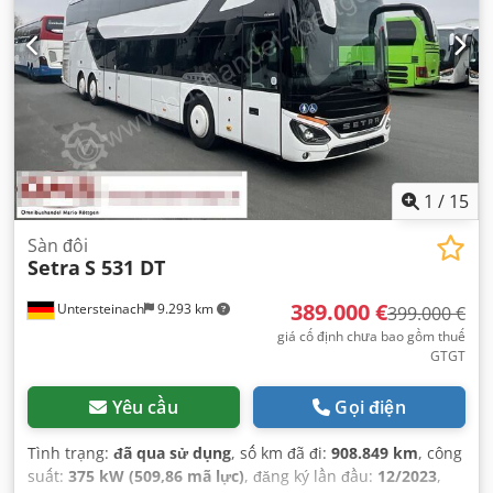
1
/
15
Sàn đôi
Setra
S 531 DT
389.000 €
Untersteinach
9.293 km
399.000 €
giá cố định chưa bao gồm thuế
GTGT
Yêu cầu
Gọi điện
Tình trạng:
đã qua sử dụng
, số km đã đi:
908.849 km
, công
suất:
375 kW (509,86 mã lực)
, đăng ký lần đầu:
12/2023
,