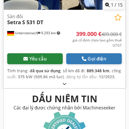
1
/
15
Sàn đôi
Setra
S 531 DT
399.000 €
Untersteinach
9.293 km
409.000 €
giá cố định chưa bao gồm thuế
GTGT
Yêu cầu
Gọi điện
Tình trạng:
đã qua sử dụng
, số km đã đi:
889.348 km
, công
suất:
375 kW (509,86 mã lực)
, đăng ký lần đầu:
12/2023
,
loại nhiên liệu:
diesel
, số chỗ ngồi:
81
, loại truyền động
bánh răng:
tự động
, hạng mục khí thải:
Euro 6
, màu sắc:
trắng
, phanh:
bộ giảm tốc
, Năm sản xuất:
2023
, Thiết bị:
DẤU NIÊM TIN
ABS, chương trình cân bằng điện tử (ESP), hệ thống
chống trộm (immobilizer), khóa trung tâm, kiểm soát
Các đại lý được chứng nhận bởi Machineseeker
hành trình, kiểm soát lực kéo, trợ lực lái, điều hòa không
khí, đèn sương mù
,