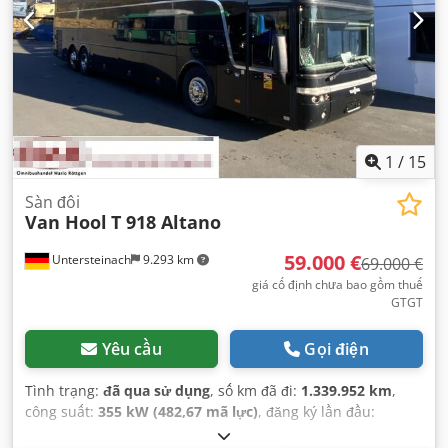
1
/
15
Sàn đôi
Van Hool
T 918 Altano
59.000 €
Untersteinach
9.293 km
69.000 €
giá cố định chưa bao gồm thuế
GTGT
Yêu cầu
Gọi điện
Tình trạng:
đã qua sử dụng
, số km đã đi:
1.339.952 km
,
công suất:
355 kW (482,67 mã lực)
, đăng ký lần đầu:
12/2005
, loại nhiên liệu:
diesel
, số chỗ ngồi:
11
, loại truyền