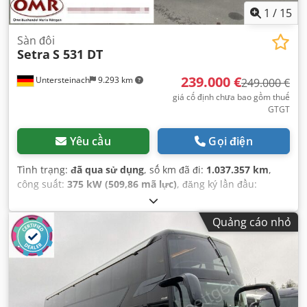
1
/
15
Sàn đôi
Setra
S 531 DT
239.000 €
Untersteinach
9.293 km
249.000 €
giá cố định chưa bao gồm thuế
GTGT
Yêu cầu
Gọi điện
Tình trạng:
đã qua sử dụng
, số km đã đi:
1.037.357 km
,
công suất:
375 kW (509,86 mã lực)
, đăng ký lần đầu:
12/2019
, loại nhiên liệu:
diesel
, hạng mục khí thải:
Euro 6
,
màu sắc:
vàng
, phanh:
bộ giảm tốc
, Năm sản xuất:
2019
,
Quảng cáo nhỏ
Thiết bị:
ABS, chương trình cân bằng điện tử (ESP), hệ
thống chống trộm (immobilizer), khóa trung tâm, kiểm
soát hành trình, kiểm soát lực kéo, trợ lực lái, điều hòa
không khí, đèn sương mù
,