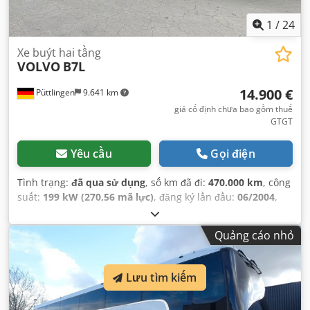
1
/
24
Xe buýt hai tầng
VOLVO
B7L
14.900 €
Püttlingen
9.641 km
giá cố định chưa bao gồm thuế
GTGT
Yêu cầu
Gọi điện
Tình trạng:
đã qua sử dụng
, số km đã đi:
470.000 km
, công
suất:
199 kW (270,56 mã lực)
, đăng ký lần đầu:
06/2004
,
loại nhiên liệu:
diesel
, số chỗ ngồi:
84
, loại truyền động
bánh răng:
tự động
, hạng mục khí thải:
Euro 3
, màu sắc:
Quảng cáo nhỏ
xanh lá cây
, phanh:
bộ giảm tốc
, Thiết bị:
ABS
,
Lưu tìm kiếm