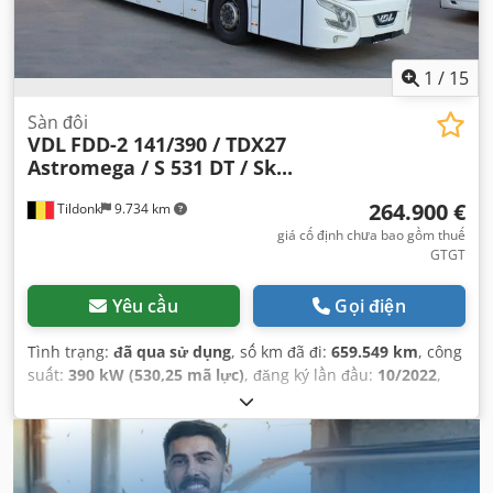
1
/
15
Sàn đôi
VDL
FDD-2 141/390 / TDX27
Astromega / S 531 DT / Sk...
264.900 €
Tildonk
9.734 km
giá cố định chưa bao gồm thuế
GTGT
Yêu cầu
Gọi điện
Tình trạng:
đã qua sử dụng
, số km đã đi:
659.549 km
, công
suất:
390 kW (530,25 mã lực)
, đăng ký lần đầu:
10/2022
,
loại nhiên liệu:
diesel
, số chỗ ngồi:
79
, loại truyền động
bánh răng:
tự động
, hạng mục khí thải:
Euro 6
, màu sắc:
khác
, phanh:
bộ giảm tốc
, Năm sản xuất:
2022
, Thiết bị:
ABS, kiểm soát hành trình, điều hòa không khí
,