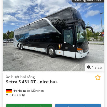
1
/
25
Xe buýt hai tầng
Setra
S 431 DT - nice bus
Kirchheim bei München
9.332 km