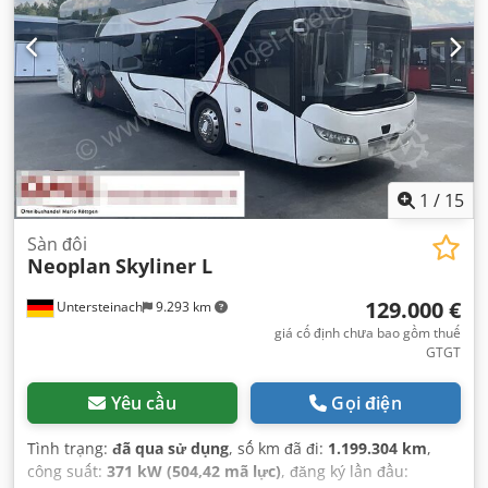
1
/
15
Sàn đôi
Neoplan
Skyliner L
129.000 €
Untersteinach
9.293 km
giá cố định chưa bao gồm thuế
GTGT
Yêu cầu
Gọi điện
Tình trạng:
đã qua sử dụng
, số km đã đi:
1.199.304 km
,
công suất:
371 kW (504,42 mã lực)
, đăng ký lần đầu: