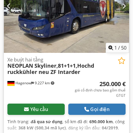
1
/
50
Xe buýt hai tầng
NEOPLAN
Skyliner,81+1+1,Hochd
ruckkühler neu ZF Intarder
250.000 €
Hagenow
9.227 km
giá cố định chưa bao gồm thuế
GTGT
Yêu cầu
Gọi điện
Tình trạng:
đã qua sử dụng
, số km đã đi:
690.000 km
, công
suất:
368 kW (500,34 mã lực)
, đăng ký lần đầu:
04/2019
,