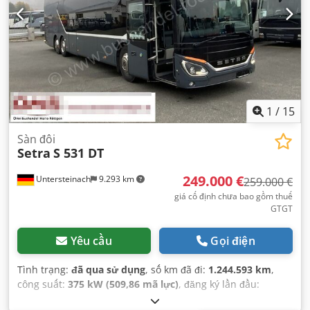
1
/
15
Sàn đôi
Setra
S 531 DT
249.000 €
Untersteinach
9.293 km
259.000 €
giá cố định chưa bao gồm thuế
GTGT
Yêu cầu
Gọi điện
Tình trạng:
đã qua sử dụng
, số km đã đi:
1.244.593 km
,
công suất:
375 kW (509,86 mã lực)
, đăng ký lần đầu:
09/2019
, loại nhiên liệu:
diesel
, loại truyền động bánh