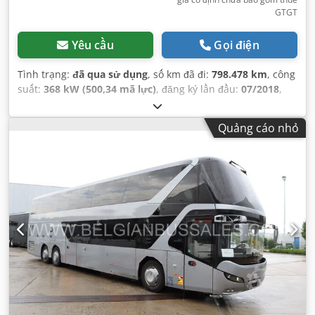
GTGT
Yêu cầu
Gọi điện
Tình trạng:
đã qua sử dụng
, số km đã đi:
798.478 km
, công
suất:
368 kW (500,34 mã lực)
, đăng ký lần đầu:
07/2018
,
loại nhiên liệu:
diesel
, số chỗ ngồi:
81
, loại truyền động
bánh răng:
tự động
, hạng mục khí thải:
Euro 6
, màu sắc:
Quảng cáo nhỏ
khác
, phanh:
bộ giảm tốc
, Năm sản xuất:
2018
, Thiết bị:
ABS, bếp trên xe, hệ thống định vị, khớp nối rơ-moóc,
kiểm soát hành trình, điều hòa không khí
,