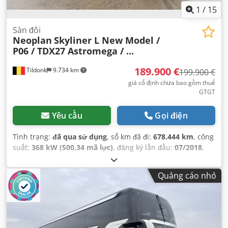
1
/
15
Sàn đôi
Neoplan
Skyliner L New Model /
P06 / TDX27 Astromega / ...
189.900 €
Tildonk
9.734 km
199.900 €
giá cố định chưa bao gồm thuế
GTGT
Yêu cầu
Gọi điện
Tình trạng:
đã qua sử dụng
, số km đã đi:
678.444 km
, công
suất:
368 kW (500,34 mã lực)
, đăng ký lần đầu:
07/2018
,
loại nhiên liệu:
diesel
, số chỗ ngồi:
74
, loại truyền động
bánh răng:
tự động
, hạng mục khí thải:
Euro 6
, màu sắc:
Quảng cáo nhỏ
khác
, phanh:
bộ giảm tốc
, Năm sản xuất:
2018
, Thiết bị:
ABS, bếp trên xe, hệ thống định vị, khớp nối rơ-moóc,
kiểm soát hành trình, điều hòa không khí
,