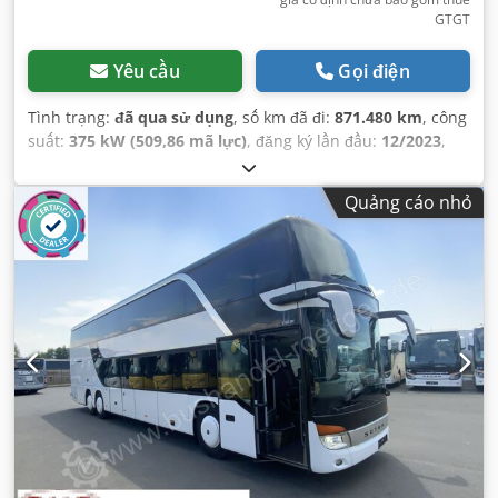
GTGT
Yêu cầu
Gọi điện
Tình trạng:
đã qua sử dụng
, số km đã đi:
871.480 km
, công
suất:
375 kW (509,86 mã lực)
, đăng ký lần đầu:
12/2023
,
loại nhiên liệu:
diesel
, loại truyền động bánh răng:
tự
động
, hạng mục khí thải:
Euro 6
, màu sắc:
trắng
, phanh:
Quảng cáo nhỏ
bộ giảm tốc
, Năm sản xuất:
2023
, Thiết bị:
ABS, chương
trình cân bằng điện tử (ESP), hệ thống chống trộm
(immobilizer), khóa trung tâm, kiểm soát hành trình,
kiểm soát lực kéo, trợ lực lái, điều hòa không khí, đèn
sương mù
,