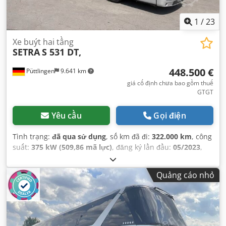
1
/
23
Xe buýt hai tầng
SETRA
S 531 DT,
448.500 €
Püttlingen
9.641 km
giá cố định chưa bao gồm thuế
GTGT
Yêu cầu
Gọi điện
Tình trạng:
đã qua sử dụng
, số km đã đi:
322.000 km
, công
suất:
375 kW (509,86 mã lực)
, đăng ký lần đầu:
05/2023
,
loại nhiên liệu:
diesel
, số chỗ ngồi:
81
, loại truyền động
bánh răng:
tự động
, hạng mục khí thải:
Euro 6
, màu sắc:
Quảng cáo nhỏ
bạc
, phanh:
bộ giảm tốc
, Thiết bị:
ABS, bộ sưởi đỗ xe,
chương trình cân bằng điện tử (ESP), hệ thống định vị,
phòng tắm, điều hòa không khí
,