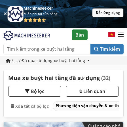
Machineseeker
Đến ứng dụng
Miễn phí tại cửa hàng
Bán
Tìm kiếm
/ ... / Đã qua sử dụng xe buýt hai tầng
Mua xe buýt hai tầng đã sử dụng
(32)
Bộ lọc
Liên quan
Phương tiện vận chuyển & xe thươ
Xóa tất cả bộ lọc
Quảng cáo nhỏ