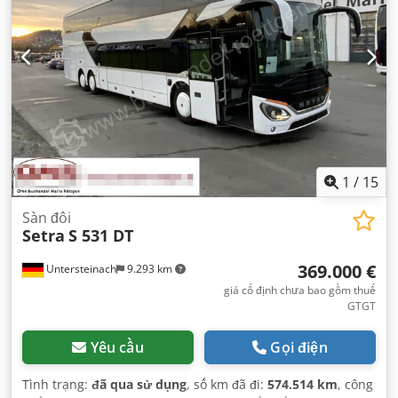
sương mù
,
1
/
15
Sàn đôi
Setra
S 531 DT
369.000 €
Untersteinach
9.293 km
giá cố định chưa bao gồm thuế
GTGT
Yêu cầu
Gọi điện
Tình trạng:
đã qua sử dụng
, số km đã đi:
574.514 km
, công