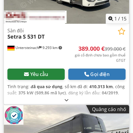
1
/
15
Sàn đôi
Setra
S 531 DT
389.000 €
Untersteinach
9.293 km
399.000 €
giá cố định chưa bao gồm thuế
GTGT
Yêu cầu
Gọi điện
Tình trạng:
đã qua sử dụng
, số km đã đi:
410.313 km
, công
suất:
375 kW (509,86 mã lực)
, đăng ký lần đầu:
04/2019
,
loại nhiên liệu:
diesel
, loại truyền động bánh răng:
tự
động
, hạng mục khí thải:
Euro 6
, màu sắc:
trắng
, phanh:
Quảng cáo nhỏ
bộ giảm tốc
, Năm sản xuất:
2019
, Thiết bị:
ABS, chương
trình cân bằng điện tử (ESP), hệ thống chống trộm
(immobilizer), khóa trung tâm, khớp nối rơ-moóc, kiểm
soát hành trình, trợ lực lái, điều hòa không khí, đèn