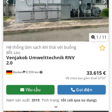
1
/
11
Hệ thống làm sạch khí thải với buồng
đốt sau
Venjakob Umwelttechnik
RNV
2.0
33.615 €
Borken
9.559 km
VB chưa bao gồm thuế GTGT
Yêu cầu
Gọi điện
Năm sản xuất:
2019
, Tình trạng:
tốt (đã qua sử dụng)
,