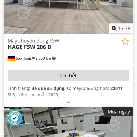
1
/
38
Máy chuyên dụng FSW
HAGE
FSW 206 D
Saarlouis
9.650 km
Chi tiết
Tình trạng:
đã qua sử dụng
, số máy/phương tiện:
22011
SLS
, Năm sản xuất:
2023
,
Mua ngay