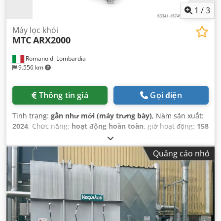
1
/
3
Máy lọc khói
MTC
ARX2000
Romano di Lombardia
9.556 km
Thông tin giá
Gọi điện
Tình trạng:
gần như mới (máy trưng bày)
, Năm sản xuất:
2024
, Chức năng:
hoạt động hoàn toàn
, giờ hoạt động:
158
h
, Thiết bị:
tài liệu / sổ tay hướng dẫn
,
Quảng cáo nhỏ