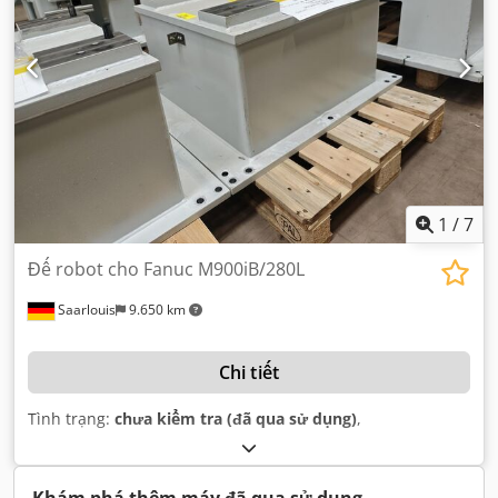
1
/
7
Đế robot cho Fanuc M900iB/280L
Saarlouis
9.650 km
Chi tiết
Tình trạng:
chưa kiểm tra (đã qua sử dụng)
,