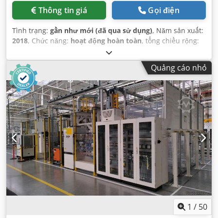
Thông tin giá
Gọi điện
Tình trạng:
gần như mới (đã qua sử dụng)
, Năm sản xuất:
2018
, Chức năng:
hoạt động hoàn toàn
, tổng chiều rộng:
4.600 mm
, tổng chiều dài:
9.100 mm
, tổng chiều cao:
3.000
mm
, trọng lượng tổng cộng:
40.500 kg
,
Quảng cáo nhỏ
1
/
50