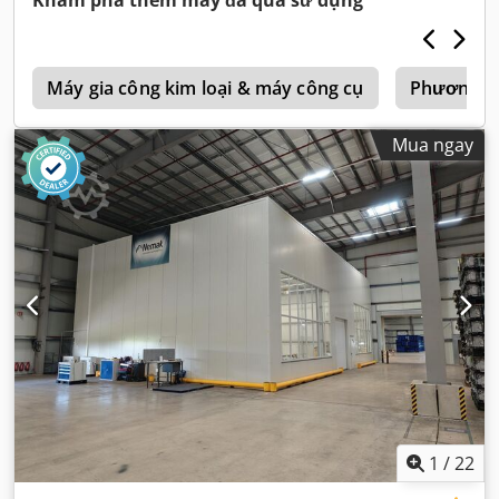
Khám phá thêm máy đã qua sử dụng
l
Máy gia công kim loại & máy công cụ
Phương ti
Mua ngay
1
/
22