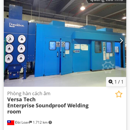
1
/
1
Phòng hàn cách âm
Versa Tech
Enterprise
Soundproof Welding
room
Đài Loan
1.712 km