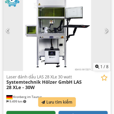
làm mát:
không khí
, loại laser:
laser sợi quang
,
1
/
8
Laser đánh dấu LAS 28 XLe 30 watt
Systemtechnik Hölzer GmbH
LAS
28 XLe - 30W
Kronberg im Taunus
Lưu tìm kiếm
9.499 km