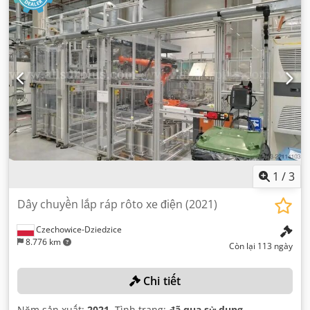
1
/
3
Dây chuyền lắp ráp rôto xe điện (2021)
Czechowice-Dziedzice
8.776 km
Còn lại 113 ngày
Chi tiết
Năm sản xuất:
2021
, Tình trạng:
đã qua sử dụng
,