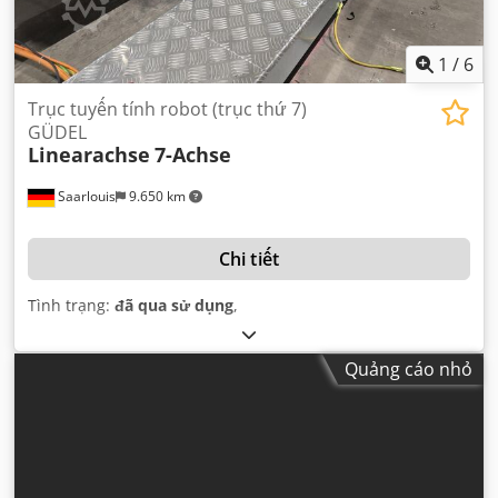
1
/
6
Trục tuyến tính robot (trục thứ 7)
GÜDEL
Linearachse
7-Achse
Saarlouis
9.650 km
Chi tiết
Tình trạng:
đã qua sử dụng
,
Quảng cáo nhỏ