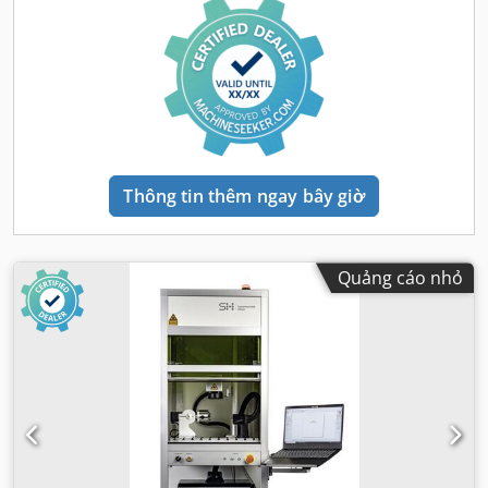
điện
, chiều rộng mở cửa:
700 mm
, chiều cao mở cửa:
400
mm
, chiều dài vùng quét:
150 mm
, chiều rộng vùng quét:
150 mm
, chiều dài bàn:
600 mm
, chiều rộng bàn:
600 mm
,
chiều rộng yêu cầu:
1.550 mm
, yêu cầu về chiều cao:
2.100
mm
, bước sóng laser:
1.064 nm
, chiều cao làm việc:
950
mm
, tần số đầu vào:
50 Hz
,
Thông tin thêm ngay bây giờ
Quảng cáo nhỏ