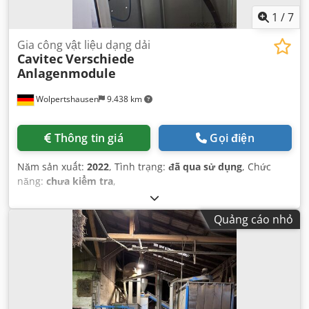
1
/
7
Gia công vật liệu dạng dải
Cavitec
Verschiede
Anlagenmodule
Wolpertshausen
9.438 km
Thông tin giá
Gọi điện
Năm sản xuất:
2022
, Tình trạng:
đã qua sử dụng
, Chức
năng:
chưa kiểm tra
,
Quảng cáo nhỏ