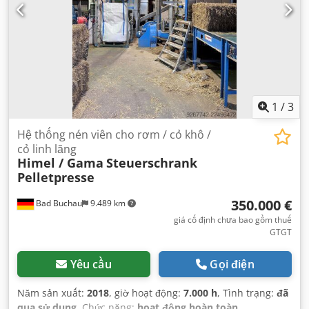
1
/
3
Hệ thống nén viên cho rơm / cỏ khô /
cỏ linh lăng
Himel / Gama
Steuerschrank
Pelletpresse
350.000 €
Bad Buchau
9.489 km
giá cố định chưa bao gồm thuế
GTGT
Yêu cầu
Gọi điện
Năm sản xuất:
2018
, giờ hoạt động:
7.000 h
, Tình trạng:
đã
qua sử dụng
, Chức năng:
hoạt động hoàn toàn
,