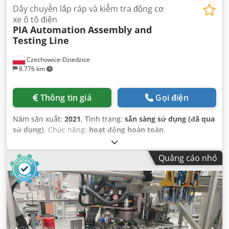
Dây chuyền lắp ráp và kiểm tra động cơ
xe ô tô điện
PIA Automation
Assembly and
Testing Line
Czechowice-Dziedzice
8.776 km
Thông tin giá
Gọi điện
Năm sản xuất:
2021
, Tình trạng:
sẵn sàng sử dụng (đã qua
sử dụng)
, Chức năng:
hoạt động hoàn toàn
,
Quảng cáo nhỏ