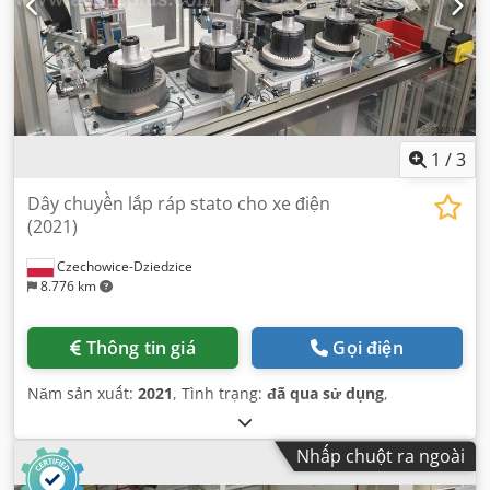
1
/
3
Dây chuyền lắp ráp stato cho xe điện
(2021)
Czechowice-Dziedzice
8.776 km
Thông tin giá
Gọi điện
Năm sản xuất:
2021
, Tình trạng:
đã qua sử dụng
,
Nhấp chuột ra ngoài