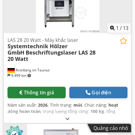
1
/
13
LAS 28 20 Watt - Máy khắc laser
Systemtechnik Hölzer
GmbH
Beschriftungslaser LAS 28
20 Watt
Kronberg im Taunus
9.499 km
Thông tin giá
Gọi điện
Năm sản xuất:
2026
, Tình trạng:
mới
, Chức năng:
hoạt
động hoàn toàn
, trọng lượng tổng cộng:
100 kg
, tổng
chiều dài:
800 mm
, tổng chiều rộng:
600 mm
, tổng chiều
cao:
1.660 mm
, điện áp đầu vào:
230 V
, tần số đầu vào:
50
Quảng cáo nhỏ
Hz
, công suất laser:
20 W
, bước sóng laser:
1.064 nm
, loại