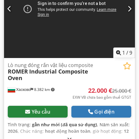
1
/
9
Lò nung đóng rắn vật liệu composite
ROMER
Industrial Composite
Oven
22.000 €
Хасково
8.382 km
25.000 €
EXW VB chưa bao gồm thuế GTGT
Yêu cầu
Gọi điện
Tình trạng:
gần như mới (đã qua sử dụng)
, Năm sản xuất:
2026
, Chức năng:
hoạt động hoàn toàn
, giờ hoạt động:
12
h
, công suất:
30 kW (40,79 mã lực)
, điện áp đầu vào:
380 V
,