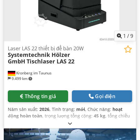
1
/
9
Laser LAS 22 thiết bị để bàn 20W
Systemtechnik Hölzer
GmbH
Tischlaser LAS 22
Kronberg im Taunus
9.499 km
Thông tin giá
Gọi điện
Năm sản xuất:
2026
, Tình trạng:
mới
, Chức năng:
hoạt
động hoàn toàn
, trọng lượng tổng cộng:
45 kg
, tổng chiều
dài:
600 mm
, tổng chiều rộng:
400 mm
, tổng chiều cao:
690 mm
, công suất laser:
20 W
, bước sóng laser:
1.064 nm
,
loại làm mát:
không khí
,