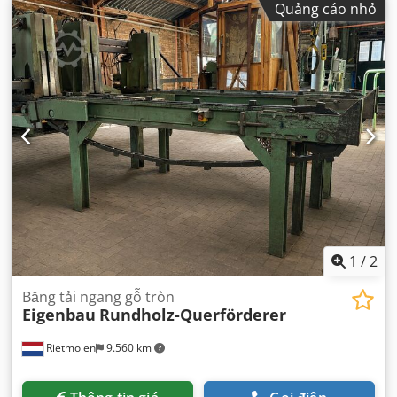
Quảng cáo nhỏ
1
/
2
Băng tải ngang gỗ tròn
Eigenbau
Rundholz-Querförderer
Rietmolen
9.560 km