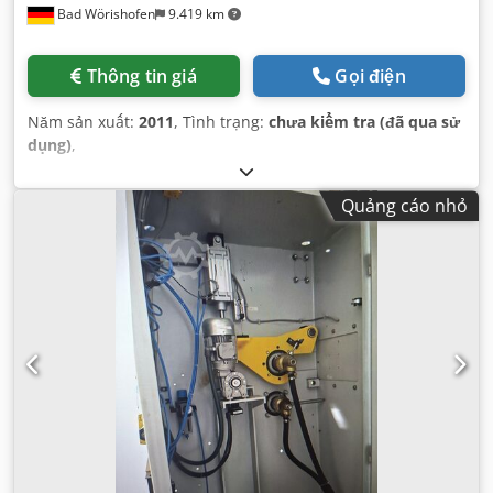
Bad Wörishofen
9.419 km
Thông tin giá
Gọi điện
Năm sản xuất:
2011
, Tình trạng:
chưa kiểm tra (đã qua sử
dụng)
,
Quảng cáo nhỏ