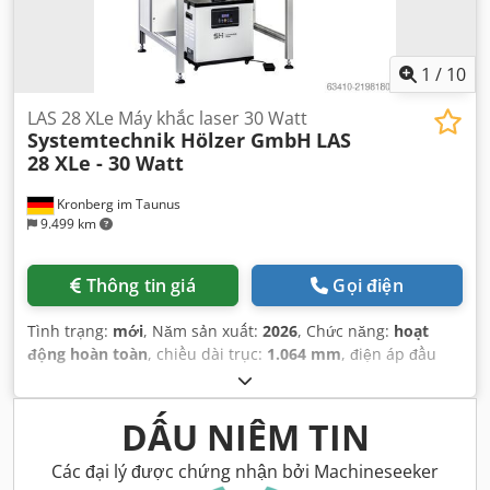
1
/
10
LAS 28 XLe Máy khắc laser 30 Watt
Systemtechnik Hölzer GmbH
LAS
28 XLe - 30 Watt
Kronberg im Taunus
9.499 km
Thông tin giá
Gọi điện
Tình trạng:
mới
, Năm sản xuất:
2026
, Chức năng:
hoạt
động hoàn toàn
, chiều dài trục:
1.064 mm
, điện áp đầu
vào:
230 V
, loại dòng điện đầu vào:
Điều hòa không khí
,
công suất laser:
30 W
, loại làm mát:
không khí
, tổng chiều
rộng:
1.500 mm
, tổng chiều cao:
2.050 mm
, tổng chiều dài:
DẤU NIÊM TIN
900 mm
, dải làm việc:
600 mm
, trọng lượng tổng cộng:
120
kg
, thời hạn bảo hành:
12 tháng
, loại điều chỉnh độ cao:
Các đại lý được chứng nhận bởi Machineseeker