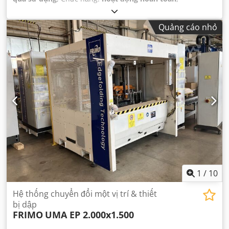
Quảng cáo nhỏ
1
/
10
Hệ thống chuyển đổi một vị trí & thiết
bị dập
FRIMO
UMA EP 2.000x1.500