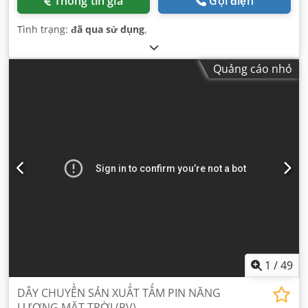
Thông tin giá
Gọi điện
Tình trạng:
đã qua sử dụng
,
Quảng cáo nhỏ
1
/
49
DÂY CHUYỀN SẢN XUẤT TẤM PIN NĂNG
LƯỢNG MẶT TRỜI (PV)