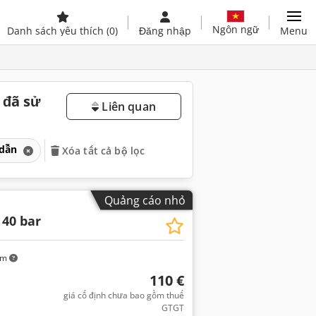
Ngôn ngữ
Danh sách yêu thích
(0)
Đăng nhập
Menu
 đã sử
Liên quan
 dẫn
Xóa tất cả bộ lọc
Quảng cáo nhỏ
40 bar
km
110 €
giá cố định chưa bao gồm thuế
GTGT