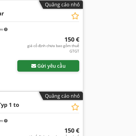
Quảng cáo nhỏ
ar
km
150 €
giá cố định chưa bao gồm thuế
GTGT
Gửi yêu cầu
Quảng cáo nhỏ
Typ 1 to
km
150 €