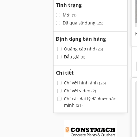
Tình trạng
Mới
(1)
Đã qua sử dụng
(25)
Định dạng bán hàng
Quảng cáo nhỏ
(26)
Đấu giá
(0)
Thiết Bị Đo Lường
Máy Xây Dựng
Trang Trí
Chi tiết
Chỉ với hình ảnh
(26)
Chỉ với video
(2)
Chỉ các đại lý đã được xác
minh
(21)