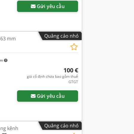
Gửi yêu cầu
Quảng cáo nhỏ
g 63 mm
km
100 €
giá cố định chưa bao gồm thuế
GTGT
Yêu cầu thêm hình ảnh
Gửi yêu cầu
Quảng cáo nhỏ
ựng kênh