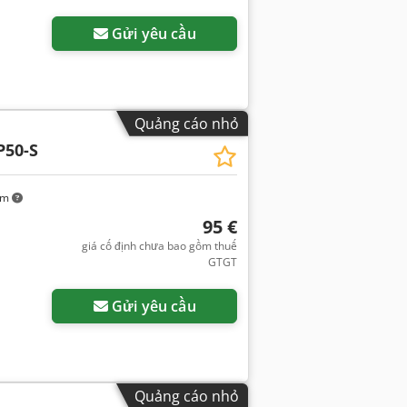
Gửi yêu cầu
Quảng cáo nhỏ
P50-S
km
95 €
giá cố định chưa bao gồm thuế
GTGT
Gửi yêu cầu
Quảng cáo nhỏ