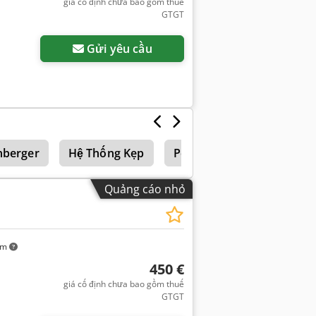
giá cố định chưa bao gồm thuế
GTGT
Gửi yêu cầu
nberger
Hệ Thống Kẹp
Perkins
Perkins 704
Quảng cáo nhỏ
km
450 €
giá cố định chưa bao gồm thuế
GTGT