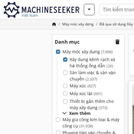
Việt Nam
Máy móc xây dựng
Đã qua sử dụng Xây 
Danh mục
Máy móc xây dựng
(7.896)
Xây dựng kênh rạch và
hệ thống ống dẫn
(26)
Sàn làm việc & sàn vận
chuyển
(2.337)
Máy xúc
(827)
Máy xúc lật
(601)
Thiết bị gắn thêm cho
máy xây dựng
(573)
Xem thêm
Máy gia công kim loại & máy
công cụ
(31.938)
Phương tiện vận chuyển &