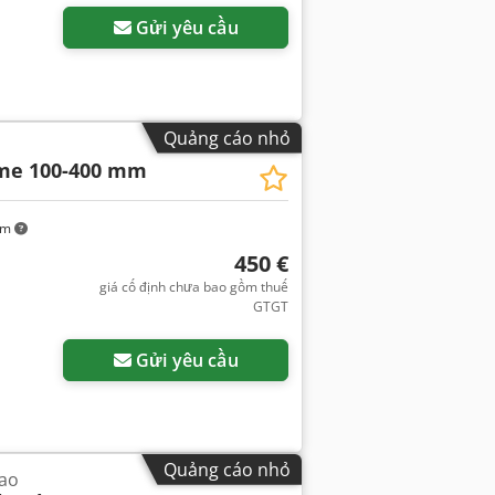
Gửi yêu cầu
Quảng cáo nhỏ
me 100-400 mm
km
450 €
giá cố định chưa bao gồm thuế
GTGT
Gửi yêu cầu
Quảng cáo nhỏ
cao