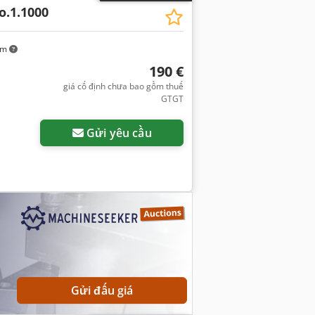
o.1.1000
km
190 €
giá cố định chưa bao gồm thuế
GTGT
Gửi yêu cầu
Gửi đấu giá