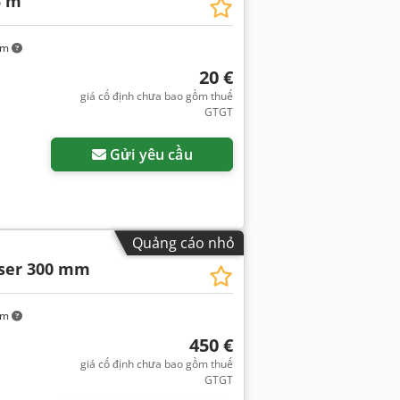
5 m
km
20 €
giá cố định chưa bao gồm thuế
GTGT
Gửi yêu cầu
Quảng cáo nhỏ
ser 300 mm
km
450 €
giá cố định chưa bao gồm thuế
GTGT