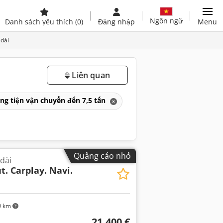
Ngôn ngữ
Danh sách yêu thích
(0)
Đăng nhập
Menu
 dài
Liên quan
ng tiện vận chuyển đến 7,5 tấn
Quảng cáo nhỏ
 dài
t. Carplay. Navi.
0 km
21.400 €