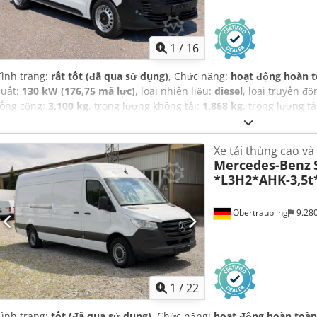
1
/
16
Tình trạng:
rất tốt (đã qua sử dụng)
, Chức năng:
hoạt động hoàn 
suất:
130 kW (176,75 mã lực)
, loại nhiên liệu:
diesel
, loại truyền đ
tổng cộng:
3.100 kg
, trọng lượng không tải:
1.868 kg
, trọng lượng tả
06/2025
, kiểm định tiếp theo (TÜV):
08/2028
, chiều dài không gian 
khoang hàng:
1.260 mm
, chiều cao khoang chứa hàng:
1.300 mm
, 
Xe tải thùng cao và
trắng
, số chỗ ngồi:
3
, số lượng chủ sở hữu trước đó:
1
, Năm sản xuấ
Mercedes-Benz
MFZ5196
, Thiết bị:
ABS, bảo hành xe đã qua sử dụng, bộ lọc muội 
*L3H2*AHK-3,5t
(ESP), cảm biến đỗ xe, cửa trượt, hệ thống chống trộm (immobiliz
tâm, kiểm soát hành trình, kiểm soát lực kéo, lốp xe mọi mùa, máy 
điều hòa không khí, đăng ký xe tải, đăng ký xe ô tô
,
Obertraubling
9.28
1
/
22
Tình trạng:
tốt (đã qua sử dụng)
, Chức năng:
hoạt động hoàn toàn