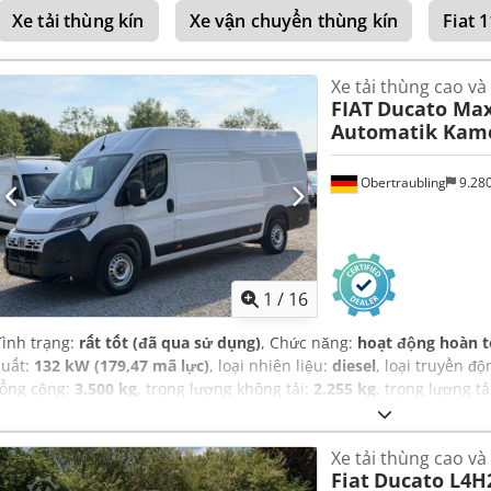
Xe tải thùng kín
Xe vận chuyển thùng kín
Fiat 
than, camera lùi, chương trình cân bằng điện tử (ESP), cảm biến 
(immobilizer), hệ thống start-stop, hỗ trợ giữ làn đường, khóa t
soát lực kéo, lịch sử bảo dưỡng đầy đủ, lốp xe mọi mùa, máy tính t
Xe tải thùng cao và
hút thuốc, điều chỉnh cửa sổ điện, điều hòa không khí, đèn pha b
FIAT
Ducato Max
đăng ký xe ô tô
,
Automatik Kam
Obertraubling
9.28
1
/
16
Tình trạng:
rất tốt (đã qua sử dụng)
, Chức năng:
hoạt động hoàn 
suất:
132 kW (179,47 mã lực)
, loại nhiên liệu:
diesel
, loại truyền đ
tổng cộng:
3.500 kg
, trọng lượng không tải:
2.255 kg
, trọng lượng tả
11/2024
, kiểm định tiếp theo (TÜV):
05/2028
, chiều dài không gian 
khoang hàng:
1.870 mm
, chiều cao khoang chứa hàng:
1.932 mm
, 
Xe tải thùng cao và
trắng
, số chỗ ngồi:
3
, số lượng chủ sở hữu trước đó:
1
, Năm sản xuấ
Fiat
Ducato L4H
qua sử dụng, bộ lọc muội than, chương trình cân bằng điện tử (ES