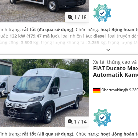
1
/
18
Tình trạng:
rất tốt (đã qua sử dụng)
, Chức năng:
hoạt động hoàn 
suất:
132 kW (179,47 mã lực)
, loại nhiên liệu:
diesel
, loại truyền đ
tổng cộng:
3.500 kg
, trọng lượng không tải:
2.255 kg
, trọng lượng tả
11/2024
, kiểm định tiếp theo (TÜV):
05/2028
, chiều dài không gian 
khoang hàng:
1.870 mm
, chiều cao khoang chứa hàng:
1.932 mm
, 
Xe tải thùng cao và
trắng
, số chỗ ngồi:
3
, số lượng chủ sở hữu trước đó:
1
, Năm sản xuấ
FIAT
Ducato Max
qua sử dụng, bộ lọc muội than, chương trình cân bằng điện tử (ES
Automatik Kam
thống chống trộm (immobilizer), hệ thống định vị, khóa trung tâ
mùa, máy tính trên xe, trợ lực lái, túi khí, điều hòa không khí, đ
xe ô tô
,
Obertraubling
9.28
1
/
14
Tình trạng:
rất tốt (đã qua sử dụng)
, Chức năng:
hoạt động hoàn 