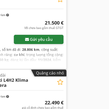
m, kiểm soát hành trình, lốp xe mọi
đèn pha bổ sung, đèn sương mù, đăng
0 km
21.500 €
VB chưa bao gồm thuế GTGT
Gửi yêu cầu
, số km đã đi:
28.806 km
, công suất:
ánh răng:
cơ khí
, trọng lượng tổng cộng:
60 kg
, đăng ký lần đầu:
11/2024
, kiểm
70 mm
, chiều rộng khoang hàng:
1.870
 liệu:
90 l
, hạng mục khí thải:
Euro 6
,
Quảng cáo nhỏ
 dài
m sản xuất:
2024
, trọng tải moóc không
i L4H2 Klima
hành xe đã qua sử dụng, bộ lọc muội
era
đỗ xe, cửa trượt, hệ thống chống trộm
rung tâm, kiểm soát hành trình, kiểm
rên xe, trợ lực lái, túi khí, xe không
0 km
ổ sung, đèn sương mù, đăng ký xe tải,
22.490 €
giá cố định chưa bao gồm thuế