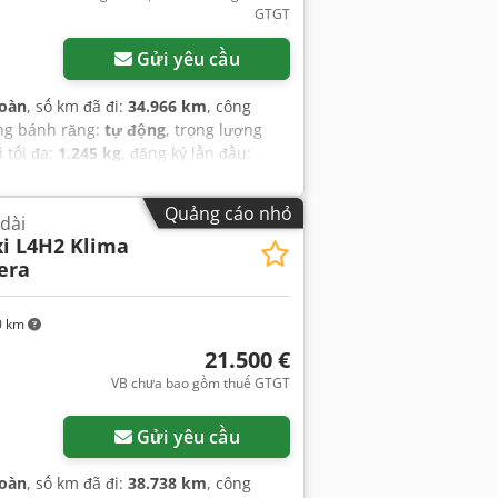
GTGT
Gửi yêu cầu
toàn
, số km đã đi:
34.966 km
, công
ộng bánh răng:
tự động
, trọng lượng
i tối đa:
1.245 kg
, đăng ký lần đầu:
chứa hàng:
4.070 mm
, chiều rộng
hạng mục khí thải:
Euro 6
, màu sắc:
Quảng cáo nhỏ
 dài
t:
2024
, Thiết bị:
ABS, bảo hành xe đã
i L4H2 Klima
P), cảm biến đỗ xe, cửa trượt, hệ
era
m, kiểm soát hành trình, lốp xe mọi
èn pha bổ sung, đăng ký xe tải, đăng ký
0 km
21.500 €
VB chưa bao gồm thuế GTGT
Gửi yêu cầu
toàn
, số km đã đi:
38.738 km
, công