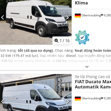
Klima
thống chống trộm (immobilizer), hệ thống định vị, khóa trung tâ
mùa, máy tính trên xe, trợ lực lái, túi khí, điều hòa không khí, 
ký xe tải, đăng ký xe ô tô
,
Obertraubling
9.28
1
/
16
Tình trạng:
tốt (đã qua sử dụng)
, Chức năng:
hoạt động hoàn toàn
132 kW (179,47 mã lực)
, loại nhiên liệu:
diesel
, loại truyền động b
3.500 kg
, trọng lượng không tải:
2.240 kg
, trọng lượng tải tối đa:
1.2
định tiếp theo (TÜV):
12/2027
, chiều dài không gian chứa hàng:
4.0
mm
, chiều cao khoang chứa hàng:
1.932 mm
, dung tích bình nhiên
Xe tải thùng cao và
màu sắc:
trắng
, số chỗ ngồi:
3
, số lượng chủ sở hữu trước đó:
1
, Nă
FIAT
Ducato Max
phanh:
3.000 kg
, Thiết bị:
ABS, AdBlue, Bluetooth, Cổng USB, bảo 
Automatik Kam
than, camera lùi, chương trình cân bằng điện tử (ESP), cảm biến 
(immobilizer), hệ thống start-stop, hỗ trợ giữ làn đường, khóa t
soát lực kéo, lịch sử bảo dưỡng đầy đủ, lốp xe mọi mùa, máy tính t
Obertraubling
9.28
hút thuốc, điều chỉnh cửa sổ điện, điều hòa không khí, đèn pha b
đăng ký xe ô tô
,