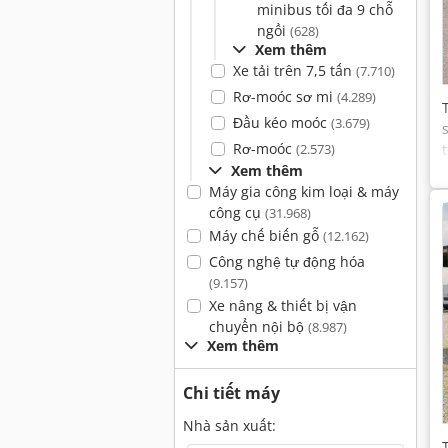
minibus tối đa 9 chỗ
ngồi
(628)
Xem thêm
Xe tải trên 7,5 tấn
(7.710)
Rơ-moóc sơ mi
(4.289)
Đầu kéo moóc
(3.679)
Rơ-moóc
(2.573)
Xem thêm
Máy gia công kim loại & máy
công cụ
(31.968)
Máy chế biến gỗ
(12.162)
Công nghệ tự động hóa
(9.157)
Xe nâng & thiết bị vận
chuyển nội bộ
(8.987)
Xem thêm
Chi tiết máy
Nhà sản xuất: