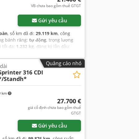
VB chưa bao gồm thuế GTGT
Gửi yêu cầu
toàn
, số km đã đi:
29.119 km
, công
ộng bánh răng:
tự động
, trọng lượng
i tối đa:
1.232 kg
, đăng ký lần đầu:
chứa hàng:
2.800 mm
, chiều rộng
hạng mục khí thải:
Euro 6
, màu sắc:
Quảng cáo nhỏ
 dài
t:
2025
, số máy/phương tiện:
Sprinter 316 CDI
than, chương trình cân bằng điện tử
*/Standh*
er), hệ thống định vị, khóa trung
tính trên xe, trợ lực lái, túi khí,
0 km
27.700 €
giá cố định chưa bao gồm thuế
GTGT
Gửi yêu cầu
, số km đã đi:
99.876 km
, công suất: