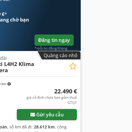
P), cảm biến đỗ xe, cửa trượt, hệ
m, kiểm soát hành trình, lốp xe mọi
 €
*
đèn pha bổ sung, đèn sương mù, đăng
ang chờ bạn
Đăng tin ngay
*mỗi tin đăng/tháng
Quảng cáo nhỏ
 dài
i L4H2 Klima
era
0 km
22.490 €
giá cố định chưa bao gồm thuế
GTGT
Gửi yêu cầu
toàn
, số km đã đi:
28.612 km
, công