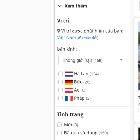
Fiat 766
Fiat 7090
Fiat 640
Fiat 4566
Xem thêm
Vị trí
Vị trí được phát hiện của bạn:
Việt Nam
(thay đổi)
bán kính:
Không giới hạn
(159)
Hà Lan
(124)
Đức
(26)
Áo
(6)
Pháp
(3)
Tình trạng
Mới
(9)
Đã qua sử dụng
(150)