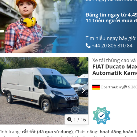
qua sử dụng, bộ lọc muội than, chương trình cân bằng điện tử (ES
thống chống trộm (immobilizer), hệ thống định vị, khóa trung tâ
Đăng tin ngay từ 4,49
mùa, máy tính trên xe, trợ lực lái, túi khí, điều hòa không khí, 
11 triệu người mua
đ
ký xe tải, đăng ký xe ô tô
,
Tìm hiểu ngay bây giờ
+44 20 806 810 84
Xe tải thùng cao và
FIAT
Ducato Max
Automatik Kam
Obertraubling
9.28
1
/
16
Tình trạng:
rất tốt (đã qua sử dụng)
, Chức năng:
hoạt động hoàn 