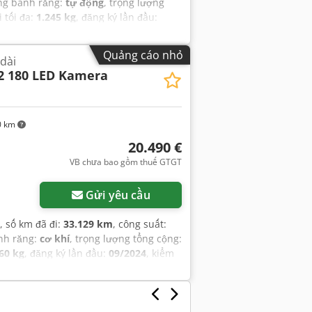
ộng bánh răng:
tự động
, trọng lượng
i tối đa:
1.245 kg
, đăng ký lần đầu:
chứa hàng:
4.070 mm
, chiều rộng
hạng mục khí thải:
Euro 6
, màu sắc:
Quảng cáo nhỏ
 dài
t:
2024
, Thiết bị:
ABS, bảo hành xe đã
2 180 LED Kamera
P), cảm biến đỗ xe, cửa trượt, hệ
m, kiểm soát hành trình, lốp xe mọi
đèn pha bổ sung, đèn sương mù, đăng
0 km
20.490 €
VB chưa bao gồm thuế GTGT
Gửi yêu cầu
, số km đã đi:
33.129 km
, công suất:
ánh răng:
cơ khí
, trọng lượng tổng cộng:
60 kg
, đăng ký lần đầu:
09/2024
, kiểm
70 mm
, chiều rộng khoang hàng:
1.870
 liệu:
90 l
, hạng mục khí thải:
Euro 6
,
m sản xuất:
2024
, trọng tải moóc không
hành xe đã qua sử dụng, bộ lọc muội