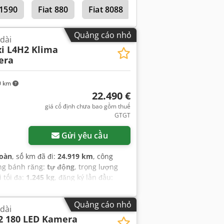
11590
Fiat 880
Fiat 8088
đỗ xe, cửa trượt, hệ thống chống trộm
rung tâm, kiểm soát hành trình, kiểm
rên xe, trợ lực lái, túi khí, xe không
Quảng cáo nhỏ
 dài
ổ sung, đèn sương mù, đăng ký xe tải,
i L4H2 Klima
era
0 km
22.490 €
giá cố định chưa bao gồm thuế
GTGT
Gửi yêu cầu
toàn
, số km đã đi:
24.919 km
, công
ộng bánh răng:
tự động
, trọng lượng
i tối đa:
1.245 kg
, đăng ký lần đầu:
chứa hàng:
4.070 mm
, chiều rộng
hạng mục khí thải:
Euro 6
, màu sắc:
Quảng cáo nhỏ
 dài
t:
2024
, Thiết bị:
ABS, bảo hành xe đã
2 180 LED Kamera
P), cảm biến đỗ xe, cửa trượt, hệ