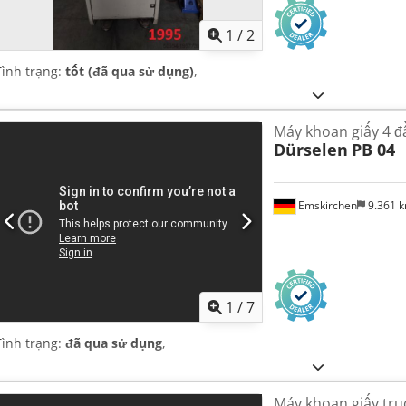
1
/
2
Tình trạng:
tốt (đã qua sử dụng)
,
Máy khoan giấy 4 đ
Dürselen
PB 04
Emskirchen
9.361 
1
/
7
Tình trạng:
đã qua sử dụng
,
Máy khoan giấy trụ