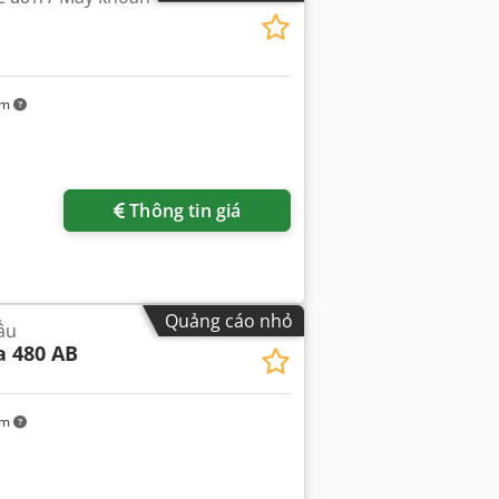
km
Thông tin giá
Quảng cáo nhỏ
ầu
a 480 AB
km