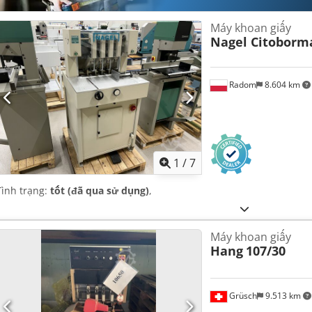
Máy khoan giấy
Nagel Citoborm
Radom
8.604 km
1
/
7
Tình trạng:
tốt (đã qua sử dụng)
,
Máy khoan giấy
Hang
107/30
Grüsch
9.513 km