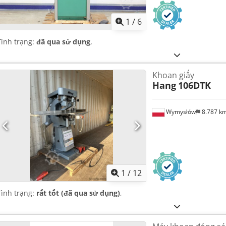
1
/
6
Tình trạng:
đã qua sử dụng
,
Khoan giấy
Hang
106DTK
Wymysłów
8.787 k
1
/
12
Tình trạng:
rất tốt (đã qua sử dụng)
,