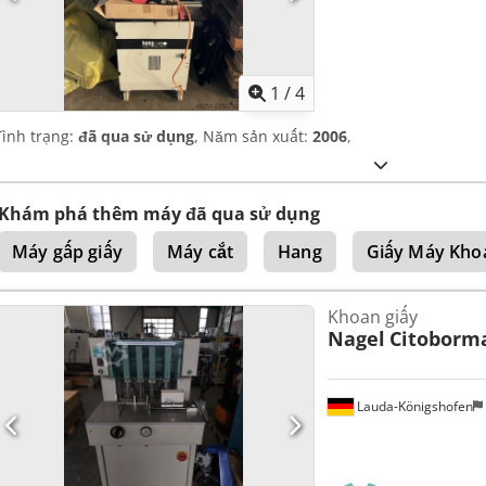
1
/
4
Tình trạng:
đã qua sử dụng
, Năm sản xuất:
2006
,
Khám phá thêm máy đã qua sử dụng
Máy gấp giấy
Máy cắt
Hang
Giấy Máy Kho
Khoan giấy
Nagel
Citoborm
Lauda-Königshofen