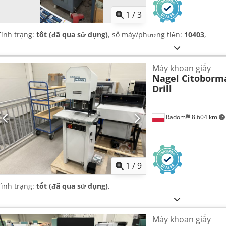
1
/
3
Tình trạng:
tốt (đã qua sử dụng)
, số máy/phương tiện:
10403
,
Máy khoan giấy
Nagel Citoborm
Drill
Radom
8.604 km
1
/
9
Tình trạng:
tốt (đã qua sử dụng)
,
Máy khoan giấy