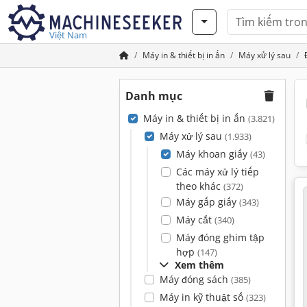
Việt Nam
Máy in & thiết bị in ấn
Máy xử lý sau
Danh mục
Máy in & thiết bị in ấn
(3.821)
Máy xử lý sau
(1.933)
Máy khoan giấy
(43)
Các máy xử lý tiếp
theo khác
(372)
Máy gấp giấy
(343)
Máy cắt
(340)
Máy đóng ghim tập
hợp
(147)
Xem thêm
Máy đóng sách
(385)
Máy in kỹ thuật số
(323)