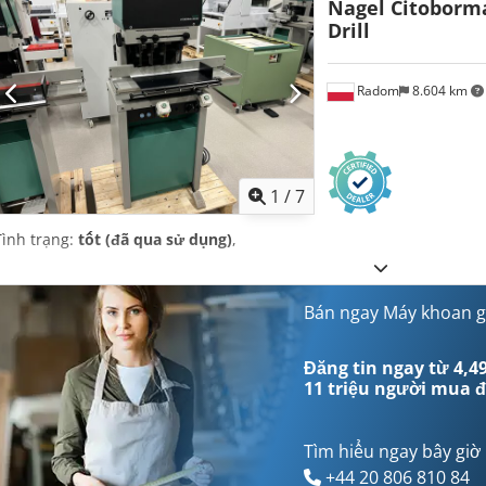
Nagel Citoborm
Drill
Radom
8.604 km
1
/
7
Tình trạng:
tốt (đã qua sử dụng)
,
Bán ngay Máy khoan g
Đăng tin ngay từ 4,49
11 triệu người mua
đ
Tìm hiểu ngay bây giờ
+44 20 806 810 84