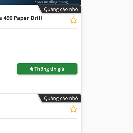
*mỗi tin đăng/tháng
Quảng cáo nhỏ
a 490
Paper Drill
Thông tin giá
Quảng cáo nhỏ