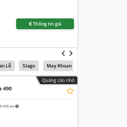
Thông tin giá
an Lỗ
Stago
May Khoan
Quảng cáo nhỏ
a 490
9.436 km
Yêu cầu thêm hình ảnh