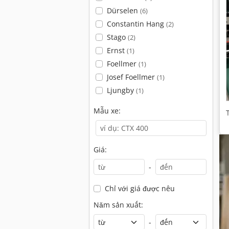
Dürselen
(6)
Constantin Hang
(2)
Stago
(2)
Ernst
(1)
Foellmer
(1)
Josef Foellmer
(1)
Ljungby
(1)
Mẫu xe:
Giá:
-
Chỉ với giá được nêu
Năm sản xuất:
-