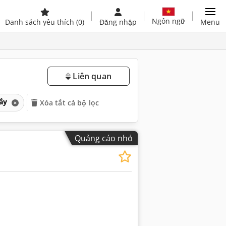
Ngôn ngữ
Danh sách yêu thích
(0)
Đăng nhập
Menu
Liên quan
iấy
Xóa tất cả bộ lọc
Quảng cáo nhỏ