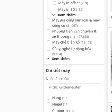
Máy in offset
(209)
Máy in 3D
(152)
Xem thêm
Máy gia công kim loại & máy
công cụ
(31.967)
Phương tiện vận chuyển &
xe thương mại
(27.838)
Máy chế biến gỗ
(12.172)
Công nghệ tự động hóa
(9.154)
Xem thêm
Chi tiết máy
Nhà sản xuất:
Hang
(19)
Nagel
(11)
Citoborma
(6)