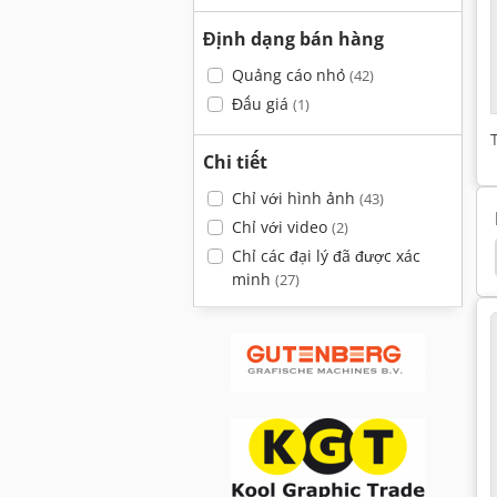
Định dạng bán hàng
Quảng cáo nhỏ
(42)
Đấu giá
(1)
Chi tiết
Chỉ với hình ảnh
(43)
Chỉ với video
(2)
Chỉ các đại lý đã được xác
ulotte Htb 180
Hang 106
Glw 4
Foellmer
minh
(27)