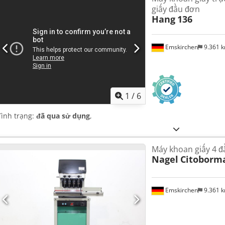
giấy đầu đơn
Hang
136
Emskirchen
9.361 
1
/
6
Tình trạng:
đã qua sử dụng
,
Máy khoan giấy 4 đ
Nagel
Citoborm
Emskirchen
9.361 