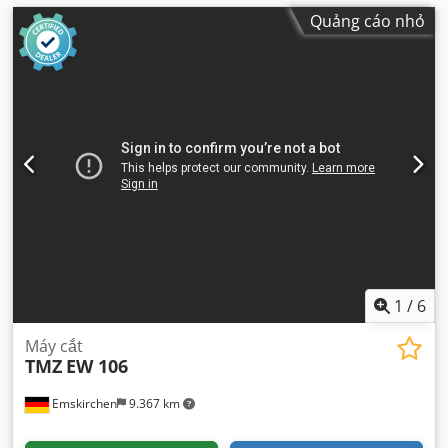
Quảng cáo nhỏ
1
/
6
Máy cắt
TMZ
EW 106
Emskirchen
9.367 km