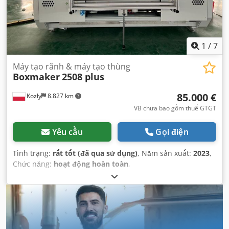
1
/
7
Máy tạo rãnh & máy tạo thùng
Boxmaker
2508 plus
85.000 €
Kozły
8.827 km
VB chưa bao gồm thuế GTGT
Yêu cầu
Gọi điện
Tình trạng:
rất tốt (đã qua sử dụng)
, Năm sản xuất:
2023
,
Chức năng:
hoạt động hoàn toàn
,