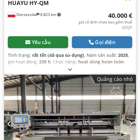
HUAYU
HY-QM
40.000 €
Ostrzeszów
8.823 km
giá cố định chưa bao gồm thuế
GTGT
Yêu cầu
Gọi điện
Tình trạng:
rất tốt (đã qua sử dụng)
, Năm sản xuất:
2025
,
giờ hoạt động:
230 h
, Chức năng:
hoạt động hoàn toàn
,
Quảng cáo nhỏ