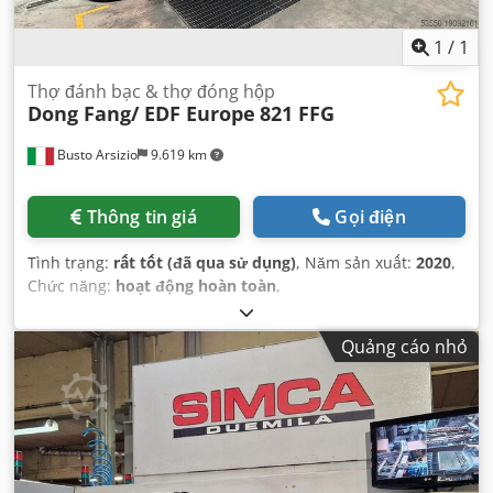
1
/
1
Thợ đánh bạc & thợ đóng hộp
Dong Fang/ EDF Europe
821 FFG
Busto Arsizio
9.619 km
Thông tin giá
Gọi điện
Tình trạng:
rất tốt (đã qua sử dụng)
, Năm sản xuất:
2020
,
Chức năng:
hoạt động hoàn toàn
,
Quảng cáo nhỏ