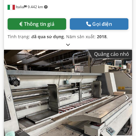
Italia
9.442 km
Thông tin giá
Gọi điện
Tình trạng:
đã qua sử dụng
, Năm sản xuất:
2018
,
Quảng cáo nhỏ