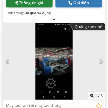
Thông tin giá
Gọi điện
Tình trạng:
đã qua sử dụng
,
Quảng cáo nhỏ
1
/
6
Máy tạo rãnh & máy tạo thùng