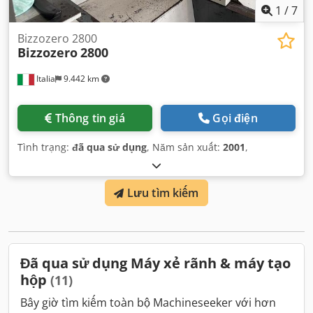
1
/
7
Bizzozero 2800
Bizzozero
2800
Italia
9.442 km
Thông tin giá
Gọi điện
Tình trạng:
đã qua sử dụng
, Năm sản xuất:
2001
,
Lưu tìm kiếm
Đã qua sử dụng Máy xẻ rãnh & máy tạo
hộp
(11)
Bây giờ tìm kiếm toàn bộ Machineseeker với hơn