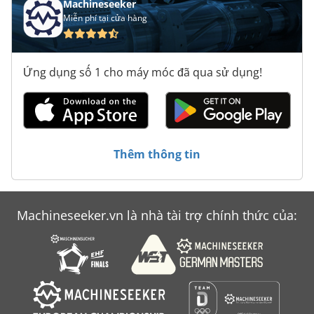
Máy Tiện Nc
Machineseeker
Miễn phí tại cửa hàng
Máy Tiện Đầu
Máy Tính Di Động Nội
Ứng dụng số 1 cho máy móc đã qua sử dụng!
Ngăn Xếp Hộp Và Vận Chuyển Xe Đẩy Cho Đồ Nội Thất
Thùng Thang Máy
Trượt Bánh Xe Máy Mài Đánh Bóng Máy Đầm Bóng
Thêm thông tin
Vận Chuyển Hộp
Machineseeker.vn là nhà tài trợ chính thức của: