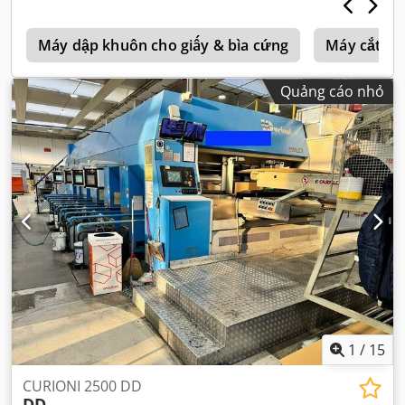
Máy dập khuôn cho giấy & bìa cứng
Máy cắt
Quảng cáo nhỏ
1
/
15
CURIONI 2500 DD
DD