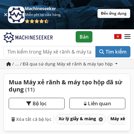
Machineseeker
Đến ứng dụng
Miễn phí tại cửa hàng
Bán
Tìm kiếm
/ ... / Đã qua sử dụng Máy xẻ rãnh & máy tạo hộp
Mua Máy xẻ rãnh & máy tạo hộp đã sử
dụng
(11)
Bộ lọc
Liên quan
Xử lý giấy & màng
Máy xẻ rãn
Xóa tất cả bộ lọc