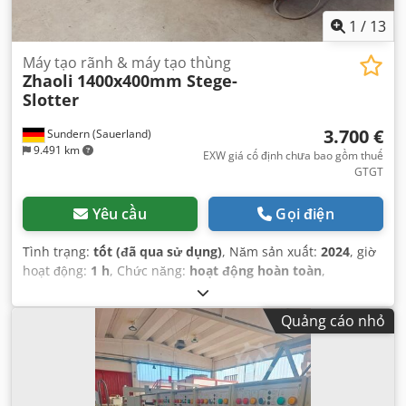
1
/
13
Máy tạo rãnh & máy tạo thùng
Zhaoli
1400x400mm Stege-
Slotter
3.700 €
Sundern (Sauerland)
9.491 km
EXW giá cố định chưa bao gồm thuế
GTGT
Yêu cầu
Gọi điện
Tình trạng:
tốt (đã qua sử dụng)
, Năm sản xuất:
2024
, giờ
hoạt động:
1 h
, Chức năng:
hoạt động hoàn toàn
,
Quảng cáo nhỏ