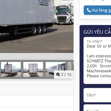
Vui lòng gọ
GỬI YÊU C
Tin nhắn*
1
/
15
Tên*