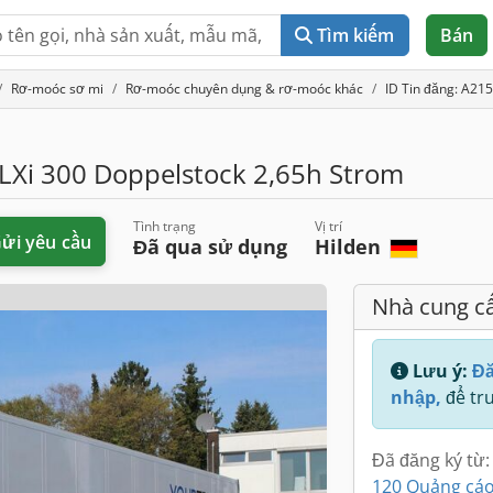
Tìm kiếm
Bán
Rơ-moóc sơ mi
Rơ-moóc chuyên dụng & rơ-moóc khác
ID Tin đăng: A21
LXi 300 Doppelstock 2,65h Strom
Tình trạng
Vị trí
ửi yêu cầu
Đã qua sử dụng
Hilden
Nhà cung c
Lưu ý:
Đă
nhập,
để tru
Đã đăng ký từ:
120 Quảng cáo