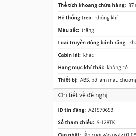
Thể tích khoang chứa hàng:
87
Hệ thống treo:
không khí
Màu sắc:
trắng
Loại truyền động bánh răng:
kh
Cabin lái:
khác
Hạng mục khí thải:
không có
Thiết bị:
ABS, bộ làm mát, chương
Chi tiết về đề nghị
ID tin đăng:
A21570653
Số tham chiếu:
9-128TK
Cập nhật:
lần cuối vào ngày 01.0