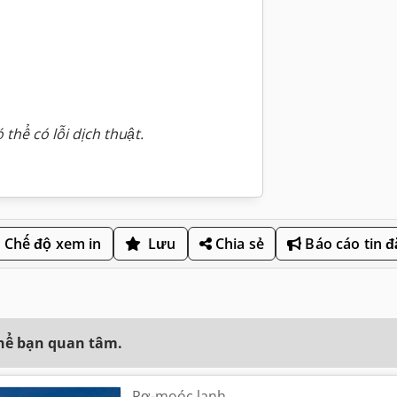
 thể có lỗi dịch thuật.
Chế độ xem in
Lưu
Chia sẻ
Báo cáo tin 
thể bạn quan tâm.
Rơ-moóc lạnh