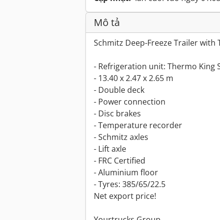
Mô tả
Schmitz Deep-Freeze Trailer with
- Refrigeration unit: Thermo King 
- 13.40 x 2.47 x 2.65 m
- Double deck
- Power connection
- Disc brakes
- Temperature recorder
- Schmitz axles
- Lift axle
- FRC Certified
- Aluminium floor
- Tyres: 385/65/22.5
Net export price!
Yourtrucks Group