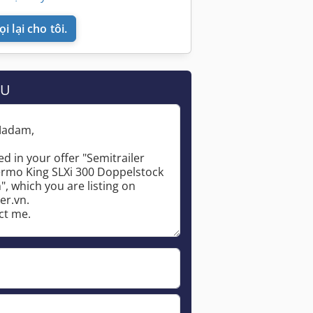
i lại cho tôi.
ẦU