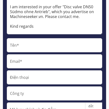
Tên*
Email*
Điện thoại
Công ty
đất