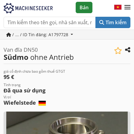
Bán
Tìm kiếm
/ ... / ID Tin đăng: A1797728
Van đĩa DN50
Südmo
ohne Antrieb
giá cố định chưa bao gồm thuế GTGT
95 €
Tình trạng
Đã qua sử dụng
Vị trí
Wiefelstede