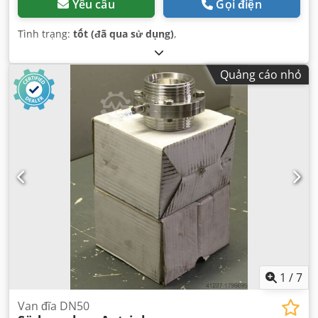
Yêu cầu
Gọi điện
Tình trạng:
tốt (đã qua sử dụng)
,
Quảng cáo nhỏ
1
/
7
Van đĩa DN50