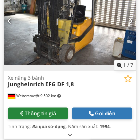
1
/
7
Xe nâng 3 bánh
Jungheinrich
EFG DF 1,8
Weiterstadt
9.502 km
Thông tin giá
Gọi điện
Tình trạng:
đã qua sử dụng
, Năm sản xuất:
1994
,