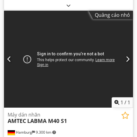
Quảng cáo nhỏ
1
/
1
Máy dán nhãn
AMTEC
LABMA M40 S1
Hamburg
9.300 km