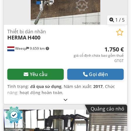
1
/
5
Thiết bị dán nhãn
HERMA
H400
1.750 €
Weesp
9.659 km
giá cố định chưa bao gồm thuế
GTGT
Yêu cầu
Gọi điện
Tình trạng:
đã qua sử dụng
, Năm sản xuất:
2017
, Chức
năng:
hoạt động hoàn toàn
,
Quảng cáo nhỏ