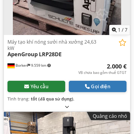
1
/
7
Máy tạo khí nóng sưởi nhà xưởng 24,63
kW
ApenGroup
LRP28DE
2.000 €
Borken
9.559 km
VB chưa bao gồm thuế GTGT
Yêu cầu
Gọi điện
Tình trạng:
tốt (đã qua sử dụng)
,
Quảng cáo nhỏ