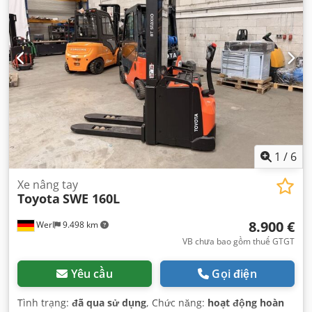
1
/
6
Xe nâng tay
Toyota
SWE 160L
8.900 €
Werl
9.498 km
VB chưa bao gồm thuế GTGT
Yêu cầu
Gọi điện
Tình trạng:
đã qua sử dụng
, Chức năng:
hoạt động hoàn