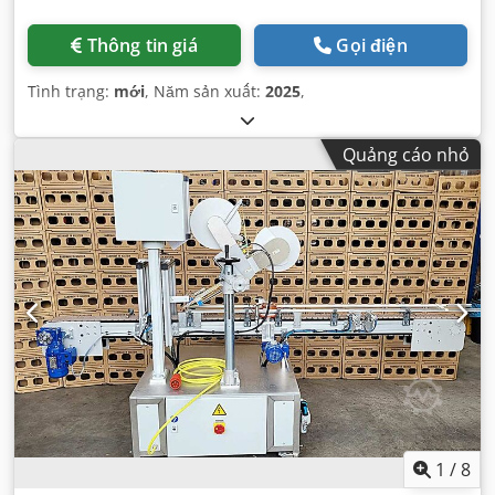
Thông tin giá
Gọi điện
Tình trạng:
mới
, Năm sản xuất:
2025
,
Quảng cáo nhỏ
1
/
8