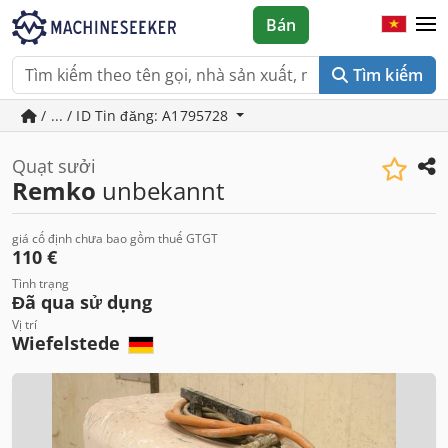
Bán
Tìm kiếm
/ ... / ID Tin đăng: A1795728
Quạt sưởi
Remko
unbekannt
giá cố định chưa bao gồm thuế GTGT
110 €
Tình trạng
Đã qua sử dụng
Vị trí
Wiefelstede