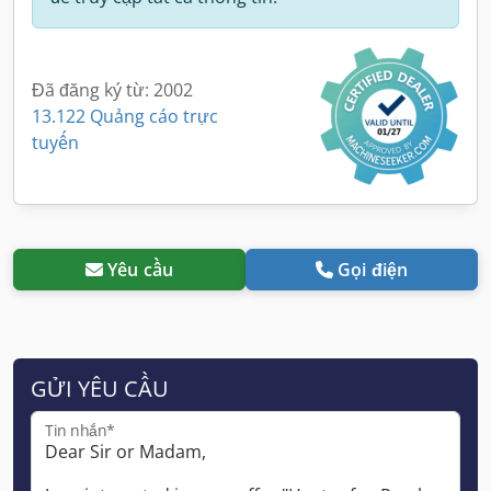
Đã đăng ký từ: 2002
13.122 Quảng cáo trực
tuyến
Yêu cầu
Gọi điện
GỬI YÊU CẦU
Tin nhắn*