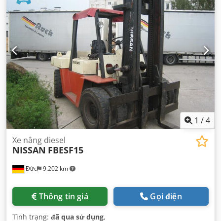
1
/
4
Xe nâng diesel
NISSAN
FBESF15
Đức
9.202 km
Thông tin giá
Gọi điện
Tình trạng:
đã qua sử dụng
,