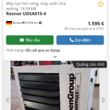
Máy tạo hơi nóng, máy sưởi nhà
xưởng, 14,59 kW
Reznor
UDSA015-4
1.595 €
Borken
9.559 km
VB chưa bao gồm thuế GTGT
Yêu cầu
Gọi điện
Tình trạng:
tốt (đã qua sử dụng)
,
Quảng cáo nhỏ