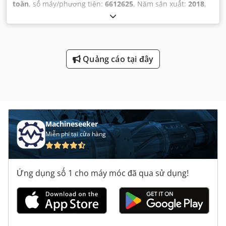
toàn
, số máy/phương tiện:
6612625
, Năm sản xuất:
2018
,
giờ hoạt động:
2.063 h
, tải trọng:
1.600 kg
, chiều cao nâng:
5.400 mm
, nâng tự do:
1.640 mm
, loại nhiên liệu:
điện
,
loại cột:
triplex
, chiều cao xây dựng:
2.130 mm
, loại truyền
động:
Elektro
,
Quảng cáo tại đây
Machineseeker
Miễn phí tại cửa hàng
Ứng dụng số 1 cho máy móc đã qua sử dụng!