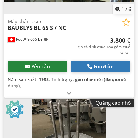
1
/
6
Máy khắc laser
BAUBLYS
BL 65 S / NC
3.800 €
Root
9.606 km
giá cố định chưa bao gồm thuế
GTGT
Yêu cầu
Gọi điện
Năm sản xuất:
1998
, Tình trạng:
gần như mới (đã qua sử
dụng)
,
Quảng cáo nhỏ