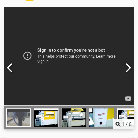
1
/
6