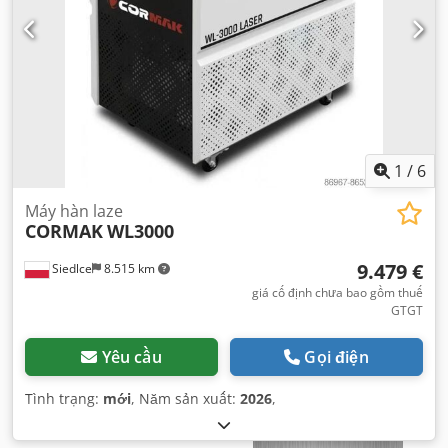
1
/
6
Máy hàn laze
CORMAK
WL3000
9.479 €
Siedlce
8.515 km
giá cố định chưa bao gồm thuế
GTGT
Yêu cầu
Gọi điện
Tình trạng:
mới
, Năm sản xuất:
2026
,