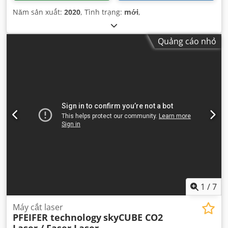
Năm sản xuất:
2020
, Tình trạng:
mới
,
Quảng cáo nhỏ
1
/
7
Máy cắt laser
PFEIFER technology
skyCUBE CO2
Laser / Faser Laser