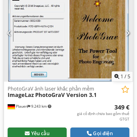
1
/
5
PhotoGraV ảnh laser khắc phần mềm
ImageLaz
PhotoGraV Version 3.1
349 €
Plauen
9.243 km
giá cố định chưa bao gồm thuế
GTGT
Yêu cầu
Gọi điện