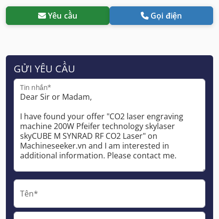
Yêu cầu
Gọi điện
GỬI YÊU CẦU
Tin nhắn*
Tên*