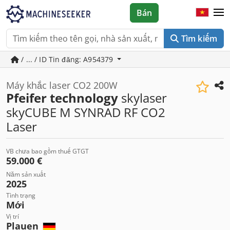
Bán
Tìm kiếm
/ ... / ID Tin đăng: A954379
Máy khắc laser CO2 200W
Pfeifer technology
skylaser
skyCUBE M SYNRAD RF CO2
Laser
VB chưa bao gồm thuế GTGT
59.000 €
Năm sản xuất
2025
Tình trạng
Mới
Vị trí
Plauen