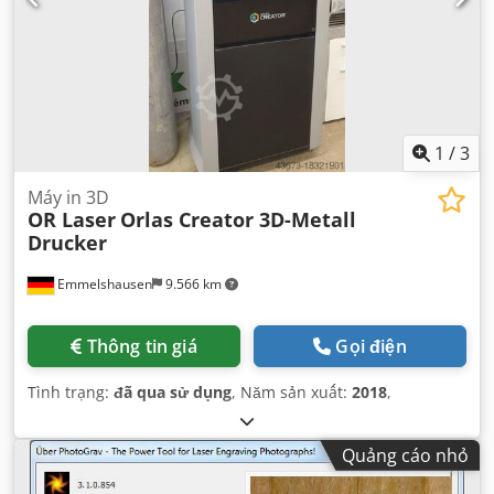
1
/
3
Máy in 3D
OR Laser
Orlas Creator 3D-Metall
Drucker
Emmelshausen
9.566 km
Thông tin giá
Gọi điện
Tình trạng:
đã qua sử dụng
, Năm sản xuất:
2018
,
Quảng cáo nhỏ