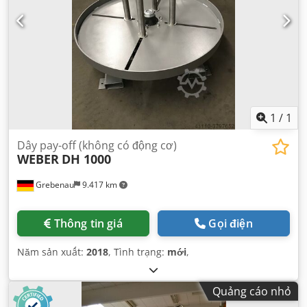
1
/
1
Dây pay-off (không có động cơ)
WEBER
DH 1000
Grebenau
9.417 km
Thông tin giá
Gọi điện
Năm sản xuất:
2018
, Tình trạng:
mới
,
Quảng cáo nhỏ