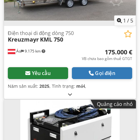
1
/
5
Điện thoại di động dòng 750
Kreuzmayr
KML 750
175.000 €
Áo
9.175 km
VB chưa bao gồm thuế GTGT
Yêu cầu
Gọi điện
Năm sản xuất:
2025
, Tình trạng:
mới
,
Quảng cáo nhỏ