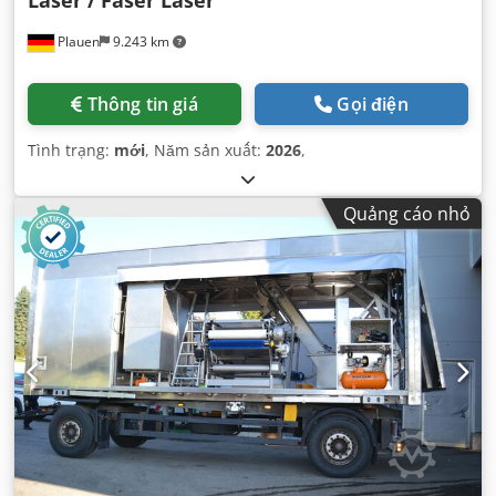
Plauen
9.243 km
Thông tin giá
Gọi điện
Tình trạng:
mới
, Năm sản xuất:
2026
,
Quảng cáo nhỏ