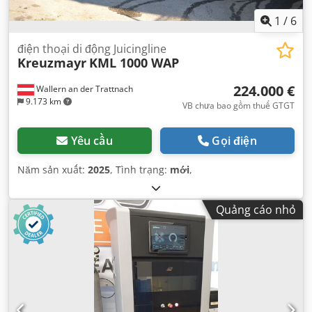
1
/
6
điện thoại di động Juicingline
Kreuzmayr
KML 1000 WAP
224.000 €
Wallern an der Trattnach
9.173 km
VB chưa bao gồm thuế GTGT
Yêu cầu
Gọi điện
Năm sản xuất:
2025
, Tình trạng:
mới
,
Quảng cáo nhỏ