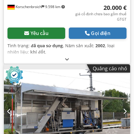
20.000 €
Korschenbroich
9.598 km
giá cố định chưa bao gồm thuế
GTGT
Yêu cầu
Gọi điện
Tình trạng:
đã qua sử dụng
, Năm sản xuất:
2002
, loại
nhiên liệu:
khí đốt
,
Quảng cáo nhỏ