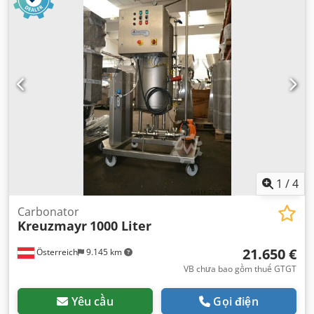
1
/
4
Carbonator
Kreuzmayr
1000 Liter
21.650 €
Österreich
9.145 km
VB chưa bao gồm thuế GTGT
Yêu cầu
Gọi điện