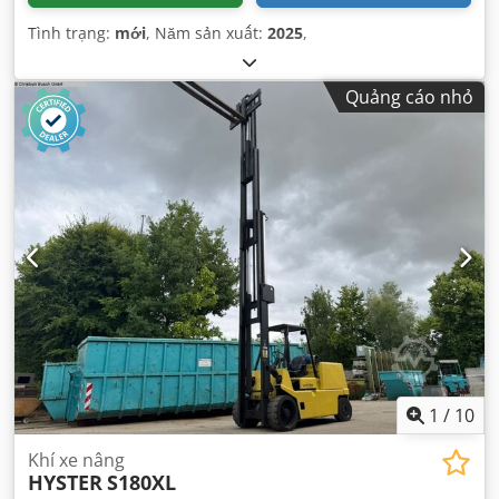
Tình trạng:
mới
, Năm sản xuất:
2025
,
Quảng cáo nhỏ
1
/
10
Khí xe nâng
HYSTER
S180XL