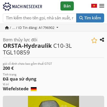
Bán
Tìm kiếm
/ ... / ID Tin đăng: A1796902
Bơm thủy lực đôi
ORSTA-Hydraulik
C10-3L
TGL10859
giá cố định chưa bao gồm thuế GTGT
200 €
Tình trạng
Đã qua sử dụng
Vị trí
Wiefelstede