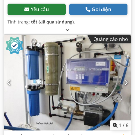
Yêu cầu
Gọi điện
Tình trạng:
tốt (đã qua sử dụng)
,
Quảng cáo nhỏ
1
/
6