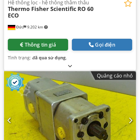
Hệ thống lọc - hệ thống thẩm thấu
Thermo Fisher Scientific
RO 60
ECO
Đức
9.202 km
Thông tin giá
Gọi điện
Tình trạng:
đã qua sử dụng
,
Quảng cáo nhỏ