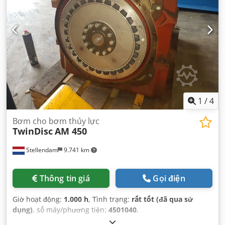
1
/
4
Bơm cho bơm thủy lực
TwinDisc
AM 450
Stellendam
9.741 km
Thông tin giá
Gọi điện
Giờ hoạt động:
1.000 h
, Tình trạng:
rất tốt (đã qua sử
dụng)
, số máy/phương tiện:
4501040
,