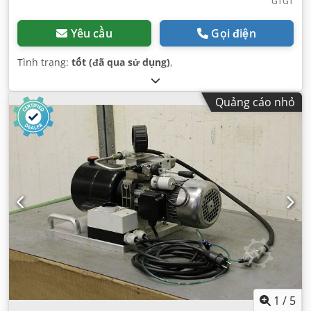
GTGT
Yêu cầu
Gọi điện
Tình trạng:
tốt (đã qua sử dụng)
,
Quảng cáo nhỏ
1
/
5