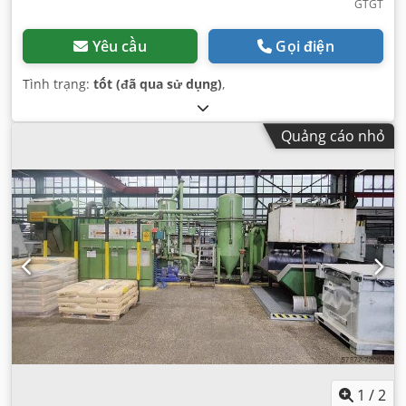
GTGT
Yêu cầu
Gọi điện
Tình trạng:
tốt (đã qua sử dụng)
,
Quảng cáo nhỏ
1
/
2