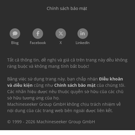
Chính sách bảo mật
Blog
Facebook
X
LinkedIn
Tất cả thông tin, đề nghị và giá cả trên trang này đều không
ràng buộc và không mang tính bắt buộc!
Bằng việc sử dụng trang này, bạn chấp nhận
Điều khoản
và điều kiện
cũng như
Chính sách bảo mật
của chúng tôi.
Các nhãn hiệu được nêu thuộc quyền sở hữu của các chủ
sở hữu tương ứng của họ.
Machineseeker Group GmbH không chịu trách nhiệm về
nội dung của các trang web bên ngoài được liên kết.
© 1999 - 2026 Machineseeker Group GmbH
Trang web này được bảo vệ bởi reCAPTCHA và áp dụng
Chính sách