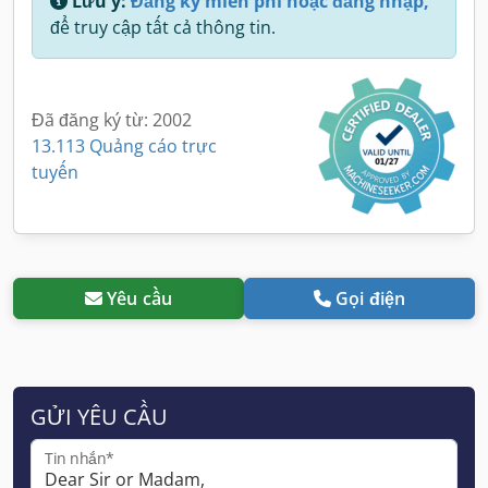
Lưu ý:
Đăng ký miễn phí hoặc đăng nhập,
để truy cập tất cả thông tin.
Đã đăng ký từ: 2002
13.113 Quảng cáo trực
tuyến
Yêu cầu
Gọi điện
GỬI YÊU CẦU
Tin nhắn*