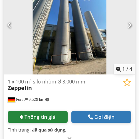
1
/
4
1 x 100 m³ silo nhôm Ø 3.000 mm
Zeppelin
Forst
9.528 km
Thông tin giá
Gọi điện
Tình trạng:
đã qua sử dụng
,