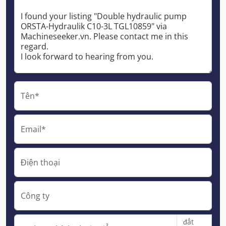
Tên*
Email*
Điện thoại
Công ty
đất