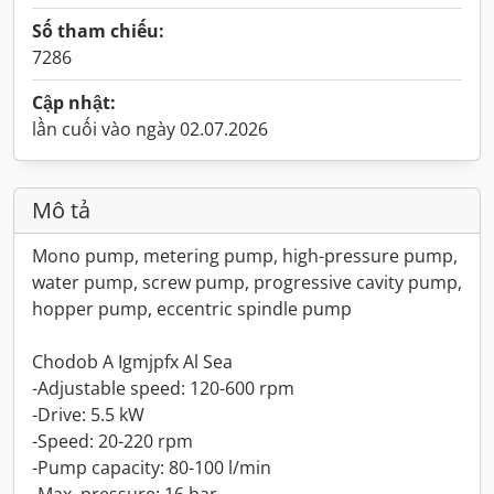
Số tham chiếu:
7286
Cập nhật:
lần cuối vào ngày 02.07.2026
Mô tả
Mono pump, metering pump, high-pressure pump,
water pump, screw pump, progressive cavity pump,
hopper pump, eccentric spindle pump
Chodob A Igmjpfx Al Sea
-Adjustable speed: 120-600 rpm
-Drive: 5.5 kW
-Speed: 20-220 rpm
-Pump capacity: 80-100 l/min