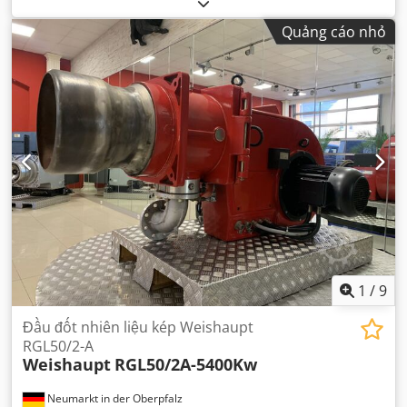
Quảng cáo nhỏ
1
/
9
Đầu đốt nhiên liệu kép Weishaupt
RGL50/2-A
Weishaupt
RGL50/2A-5400Kw
Neumarkt in der Oberpfalz