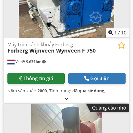
1
/
10
Máy trộn cánh khuấy Forberg
Forberg Wijnveen Wynveen
F-750
Velp
9.634 km
Thông tin giá
Gọi điện
Năm sản xuất:
2000
, Tình trạng:
đã qua sử dụng
,
Quảng cáo nhỏ