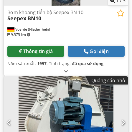
1
/
3
Bơm khoang tiến bộ Seepex BN 10
Seepex
BN10
Voerde (Niederrhein)
9.575 km
Thông tin giá
Gọi điện
Năm sản xuất:
1997
, Tình trạng:
đã qua sử dụng
,
Quảng cáo nhỏ