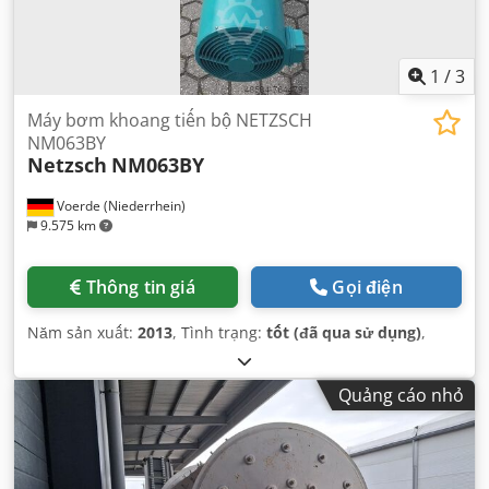
1
/
3
Máy bơm khoang tiến bộ NETZSCH
NM063BY
Netzsch
NM063BY
Voerde (Niederrhein)
9.575 km
Thông tin giá
Gọi điện
Năm sản xuất:
2013
, Tình trạng:
tốt (đã qua sử dụng)
,
Quảng cáo nhỏ