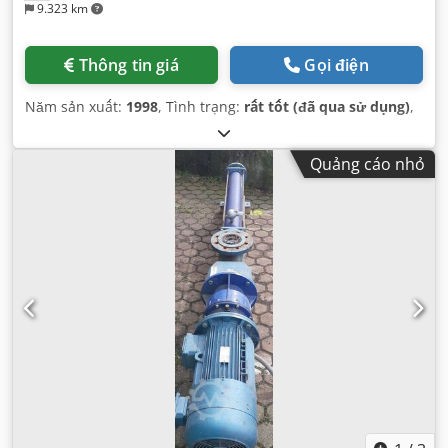
9.323 km
Thông tin giá
Gọi điện
Năm sản xuất:
1998
, Tình trạng:
rất tốt (đã qua sử dụng)
,
Quảng cáo nhỏ