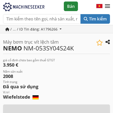
Bán
Tìm kiếm
/ ... / ID Tin đăng: A1796266
Máy bơm trục vít lệch tâm
NEMO
NM-053SY04S24K
giá cố định chưa bao gồm thuế GTGT
3.950 €
Năm sản xuất
2008
Tình trạng
Đã qua sử dụng
Vị trí
Wiefelstede