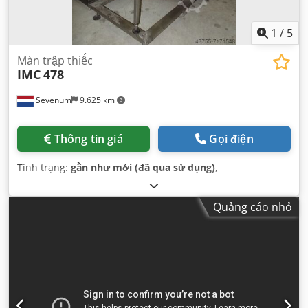
1
/
5
Màn trập thiếc
IMC
478
Sevenum
9.625 km
Thông tin giá
Gọi điện
Tình trạng:
gần như mới (đã qua sử dụng)
,
Quảng cáo nhỏ