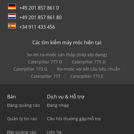
+49 201 857 861 0
+49 201 857 861 80
+34 911 433 456
Các tìm kiếm máy móc hiện tại:
Sơ-mi rơ-moóc sàn thấp (máy xây dựng)
Caterpillar 777 D
Caterpillar 775 D
Caterpillar 773 G
Rơ-moóc với kết cấu tiêu chuẩn
Caterpillar 777
Caterpillar 773 E
Bán
Dịch vụ & Hỗ trợ
Đăng quảng cáo
Đăng nhập
Quản lý tin rao
Câu hỏi thường gặp/Hỗ trợ
Đặt quảng cáo
Liên hệ