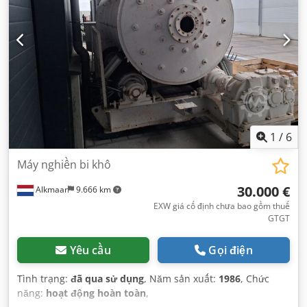
1
/
6
Máy nghiền bi khô
30.000 €
Alkmaar
9.666 km
EXW giá cố định chưa bao gồm thuế
GTGT
Yêu cầu
Gọi điện
Tình trạng:
đã qua sử dụng
, Năm sản xuất:
1986
, Chức
năng:
hoạt động hoàn toàn
,