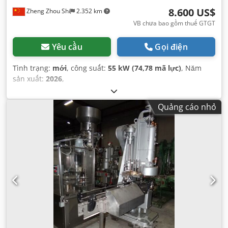
8.600 US$
Zheng Zhou Shi
2.352 km
VB chưa bao gồm thuế GTGT
Yêu cầu
Gọi điện
Tình trạng:
mới
, công suất:
55 kW (74,78 mã lực)
, Năm
sản xuất:
2026
,
Quảng cáo nhỏ