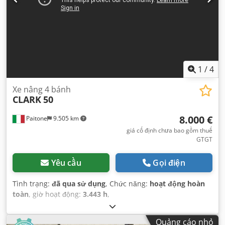
1
/
4
Xe nâng 4 bánh
CLARK
50
8.000 €
Paitone
9.505 km
giá cố định chưa bao gồm thuế
GTGT
Yêu cầu
Gọi điện
Tình trạng:
đã qua sử dụng
, Chức năng:
hoạt động hoàn
toàn
, giờ hoạt động:
3.443 h
,
Quảng cáo nhỏ