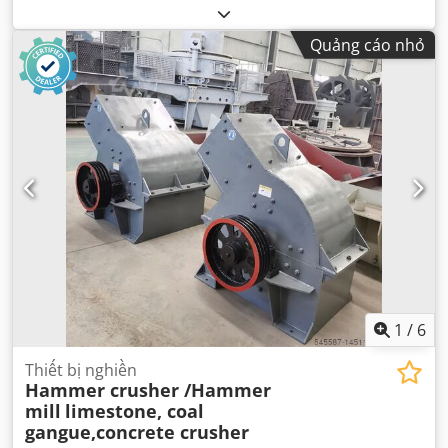
Quảng cáo nhỏ
1
/
6
Thiết bị nghiền
Hammer crusher /Hammer
mill
limestone, coal
gangue,concrete crusher