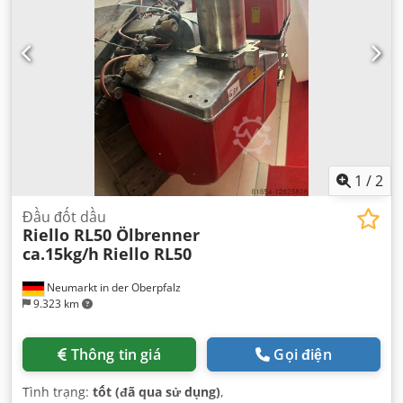
1
/
2
Đầu đốt dầu
Riello RL50 Ölbrenner
ca.15kg/h
Riello RL50
Neumarkt in der Oberpfalz
9.323 km
Thông tin giá
Gọi điện
Tình trạng:
tốt (đã qua sử dụng)
,