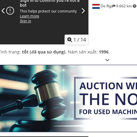
De Rijp
9.662 km
1
/
14
Tình trạng:
tốt (đã qua sử dụng)
, Năm sản xuất:
1996
,