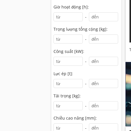
Giờ hoạt động [h]:
-
Trọng lượng tổng cộng [kg]:
-
Công suất [kW]:
-
Lực ép [t]:
-
Tải trọng [kg]:
-
Chiều cao nâng [mm]:
-