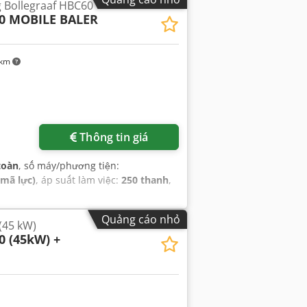
g Bollegraaf HBC60
0 MOBILE BALER
 km
Thông tin giá
toàn
, số máy/phương tiện:
 mã lực)
, áp suất làm việc:
250 thanh
,
Quảng cáo nhỏ
(45 kW)
 (45kW) +