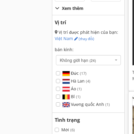
Xem thêm
Vị trí
Vị trí được phát hiện của bạn:
Việt Nam
(thay đổi)
bán kính:
Không giới hạn
(24)
Đức
(17)
Hà Lan
(4)
Áo
(1)
Bỉ
(1)
Vương quốc Anh
(1)
Tình trạng
Mới
(6)