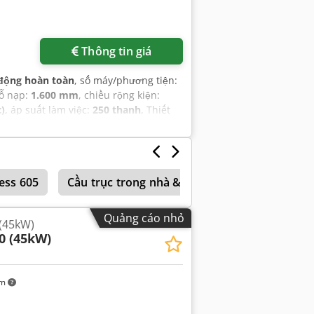
Thông tin giá
động hoàn toàn
, số máy/phương tiện:
lỗ nạp:
1.600 mm
, chiều rộng kiện:
)
, áp suất làm việc:
250 thanh
, Thiết
ess 605
Cầu trục trong nhà & cầu trục kho
Coman
Quảng cáo nhỏ
(45kW)
0 (45kW)
km