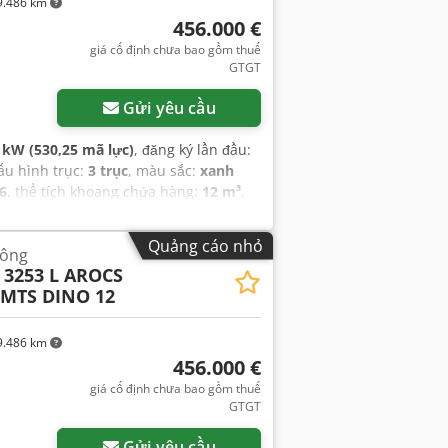
.486 km
456.000 €
giá cố định chưa bao gồm thuế
GTGT
Gửi yêu cầu
 kW (530,25 mã lực)
, đăng ký lần đầu:
cấu hình trục:
3 trục
, màu sắc:
xanh
6
, thể tích khoang chứa hàng:
12 m³
,
,
Quảng cáo nhỏ
hông
3253 L AROCS
 MTS DINO 12
.486 km
456.000 €
giá cố định chưa bao gồm thuế
GTGT
Gửi yêu cầu