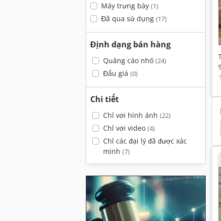
Máy trưng bày
(1)
Đã qua sử dụng
(17)
Định dạng bán hàng
Quảng cáo nhỏ
(24)
Đấu giá
(0)
Chi tiết
Chỉ với hình ảnh
(22)
 Demag Kran
Hebekissen Vetter
Demag Kbk
Chỉ với video
(4)
Chỉ các đại lý đã được xác
minh
(7)