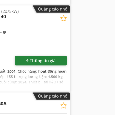
Quảng cáo nhỏ
 (2x75kW)
140
km
Thông tin giá
uất:
2001
, Chức năng:
hoạt động hoàn
c ép:
155 t
, trọng lượng kiện:
1.500 kg
,
 cuối cùng:
2024
, Thiết bị:
tài liệu / sổ
Quảng cáo nhỏ
50A