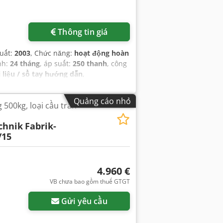
Thông tin giá
uất:
2003
, Chức năng:
hoạt động hoàn
nh:
24 tháng
, áp suất:
250 thanh
, công
i liệu / sổ tay hướng dẫn
,
Quảng cáo nhỏ
500kg, loại cầu trần
chnik
Fabrik-
/15
4.960 €
VB chưa bao gồm thuế GTGT
Gửi yêu cầu