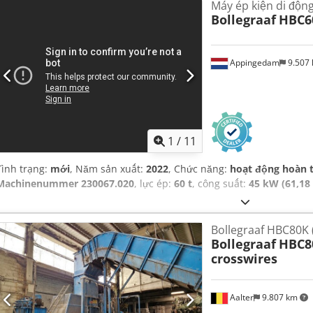
Máy ép kiện di độn
Bollegraaf
HBC6
Appingedam
9.507
1
/
11
Tình trạng:
mới
, Năm sản xuất:
2022
, Chức năng:
hoạt động hoàn 
Machinenummer 230067.020
, lực ép:
60 t
, công suất:
45 kW (61,18
Bollegraaf HBC80K 
Bollegraaf
HBC80
crosswires
Aalter
9.807 km