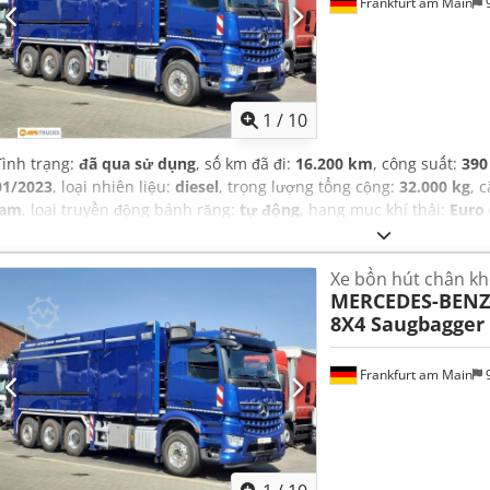
Frankfurt am Main
9
1
/
10
Tình trạng:
đã qua sử dụng
, số km đã đi:
16.200 km
, công suất:
390
01/2023
, loại nhiên liệu:
diesel
, trọng lượng tổng cộng:
32.000 kg
, 
lam
, loại truyền động bánh răng:
tự động
, hạng mục khí thải:
Euro 
Thiết bị:
ABS, bộ sưởi đỗ xe, hệ thống định vị, điều hòa không khí
Xe bồn hút chân k
MERCEDES-BENZ
8X4 Saugbagger
Frankfurt am Main
9