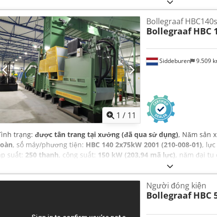
Bollegraaf HBC140s
Bollegraaf
HBC 
Siddeburen
9.509 
1
/
11
Tình trạng:
được tân trang tại xưởng (đã qua sử dụng)
, Năm sản x
toàn
, số máy/phương tiện:
HBC 140 2x75kW 2001 (210-008-01)
, lự
áp suất:
250 thanh
, công suất:
150 kW (203,94 mã lực)
, năm đại tu
tay hướng dẫn
,
Người đóng kiện
Bollegraaf
HBC 