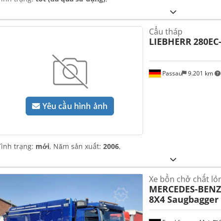
Cẩu tháp
LIEBHERR
280EC
Passau
9.201 km
Yêu cầu hình ảnh
Tình trạng:
mới
, Năm sản xuất:
2006
,
Xe bồn chở chất lỏ
MERCEDES-BENZ
8X4 Saugbagger