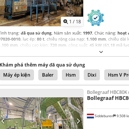
1
/
18
Tình trạng:
đã qua sử dụng
, Năm sản xuất:
1997
, Chức năng:
hoạt 
97020-0010
, lực ép:
80 t
, chiều rộng cửa nạp:
1.100 mm
, chiều dài 
1.100 mm
, chiều cao kiện:
720 mm
, công suất:
45 kW (61,18 mã lực
bị:
tài liệu / sổ tay hướng dẫn
,
Khám phá thêm máy đã qua sử dụng
Máy ép kiện
Baler
Hsm
Dixi
Hsm V Pr
Bollegraaf HBC80K 
Bollegraaf
HBC8
Siddeburen
9.508 