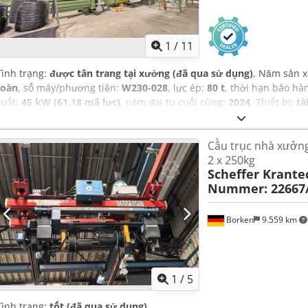
1
/
11
Tình trạng:
được tân trang tại xưởng (đã qua sử dụng)
, Năm sản x
toàn
, số máy/phương tiện:
W230-028
, lực ép:
80 t
, thời hạn bảo hà
suất:
45 kW (61,18 mã lực)
, năm đại tu cuối cùng:
2024
, Thiết bị:
tà
Cầu trục nhà xưởng 
2 x 250kg
Scheffer Krante
Nummer: 22667
Borken
9.559 km
1
/
5
Tình trạng:
tốt (đã qua sử dụng)
,