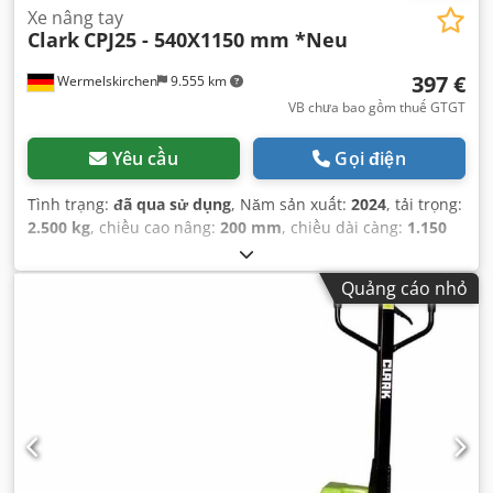
Xe nâng tay
Clark
CPJ25 - 540X1150 mm *Neu
397 €
Wermelskirchen
9.555 km
VB chưa bao gồm thuế GTGT
Yêu cầu
Gọi điện
Tình trạng:
đã qua sử dụng
, Năm sản xuất:
2024
, tải trọng:
2.500 kg
, chiều cao nâng:
200 mm
, chiều dài càng:
1.150
mm
, loại truyền động:
Handbetrieb
,
Quảng cáo nhỏ