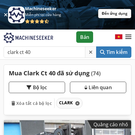
Machineseeker
Đến ứng dụng
Miễn phí tại cửa hàng
Bán
Tìm kiếm
Mua Clark Ct 40 đã sử dụng
(74)
Bộ lọc
Liên quan
CLARK
Xóa tất cả bộ lọc
Quảng cáo nhỏ