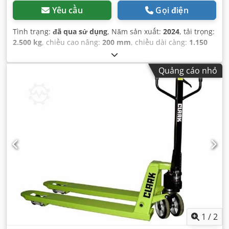
Yêu cầu
Gọi điện
Tình trạng:
đã qua sử dụng
, Năm sản xuất:
2024
, tải trọng:
2.500 kg
, chiều cao nâng:
200 mm
, chiều dài càng:
1.150
mm
, loại truyền động:
Handbetrieb
,
Quảng cáo nhỏ
1
/
2