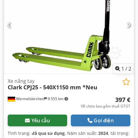
1
/
2
Xe nâng tay
Clark
CPJ25 - 540X1150 mm *Neu
397 €
Wermelskirchen
9.555 km
VB chưa bao gồm thuế GTGT
Yêu cầu
Gọi điện
Tình trạng:
đã qua sử dụng
, Năm sản xuất:
2024
, tải trọng: