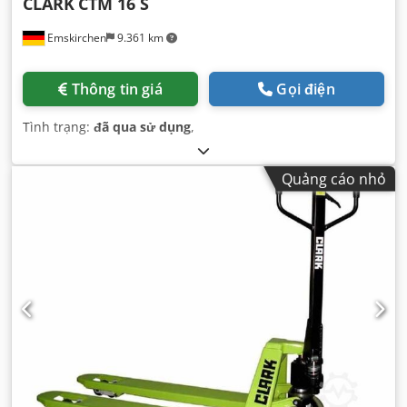
CLARK
CTM 16 S
Emskirchen
9.361 km
Thông tin giá
Gọi điện
Tình trạng:
đã qua sử dụng
,
Quảng cáo nhỏ