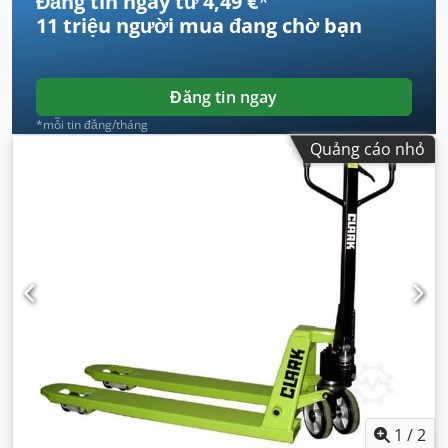
Đăng tin ngay từ 4,49 €
*
11 triệu người mua
đang chờ bạn
Đăng tin ngay
*mỗi tin đăng/tháng
Quảng cáo nhỏ
1
/
2