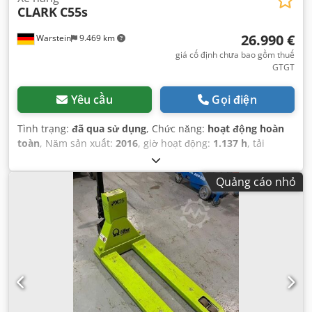
CLARK
C55s
26.990 €
Warstein
9.469 km
giá cố định chưa bao gồm thuế
GTGT
Yêu cầu
Gọi điện
Tình trạng:
đã qua sử dụng
, Chức năng:
hoạt động hoàn
toàn
, Năm sản xuất:
2016
, giờ hoạt động:
1.137 h
, tải
trọng:
5.500 kg
, loại nhiên liệu:
khí đốt
, chiều dài càng:
2.000 mm
, Thiết bị:
cabin, dịch chuyển bên
,
Quảng cáo nhỏ