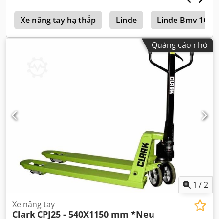
g
Xe nâng tay hạ thấp
Linde
Linde Bmv 105
Quảng cáo nhỏ
1
/
2
Xe nâng tay
Clark
CPJ25 - 540X1150 mm *Neu