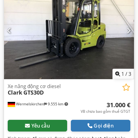
1
/
3
Xe nâng động cơ diesel
Clark
GTS30D
31.000 €
Wermelskirchen
9.555 km
VB chưa bao gồm thuế GTGT
Yêu cầu
Gọi điện