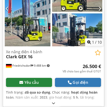
1
/
10
Xe nâng điện 4 bánh
Clark
GEX 16
26.500 €
Friedrichsdorf
9.488 km
VB chưa bao gồm thuế GTGT
Yêu cầu
Gọi điện
Tình trạng:
đã qua sử dụng
, Chức năng:
hoạt động hoàn
toàn
, Năm sản xuất:
2023
, giờ hoạt động:
5 h
, tải trọng:
1.600 kg
, chiều cao nâng:
5.740 mm
, nâng tự do:
1.872