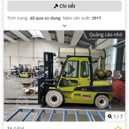
Chi tiết
Tình trạng:
đã qua sử dụng
, Năm sản xuất:
2017
,
Quảng cáo nhỏ
1
/
7
Xe nâng