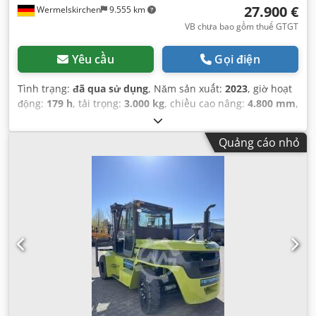
27.900 €
Wermelskirchen
9.555 km
VB chưa bao gồm thuế GTGT
Yêu cầu
Gọi điện
Tình trạng:
đã qua sử dụng
, Năm sản xuất:
2023
, giờ hoạt
động:
179 h
, tải trọng:
3.000 kg
, chiều cao nâng:
4.800 mm
,
nâng tự do:
946 mm
, loại nhiên liệu:
khí đốt
, loại cột:
triplex
, chiều cao xây dựng:
2.165 mm
, chiều dài càng:
Quảng cáo nhỏ
1.220 mm
, loại truyền động:
Treibgas
,