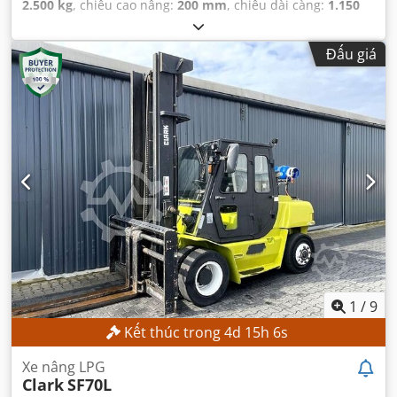
2.500 kg
, chiều cao nâng:
200 mm
, chiều dài càng:
1.150
mm
, loại truyền động:
Handbetrieb
,
Đấu giá
1
/
9
Kết thúc trong
4
d
15
h
4
s
Xe nâng LPG
Clark
SF70L