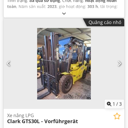
Tình trạng:
đã qua sử dụng
, Chức năng:
hoạt động hoàn
toàn
, Năm sản xuất:
2023
, giờ hoạt động:
303 h
, tải trọng:
3.000 kg
, chiều cao nâng:
4.800 mm
, nâng tự do:
946 mm
,
loại nhiên liệu:
diesel
, loại cột:
triplex
, chiều cao xây dựng:
Quảng cáo nhỏ
2.165 mm
, chiều dài càng:
1.220 mm
, loại truyền động:
Diesel
,
1
/
3
Xe nâng LPG
Clark
GTS30L - Vorführgerät