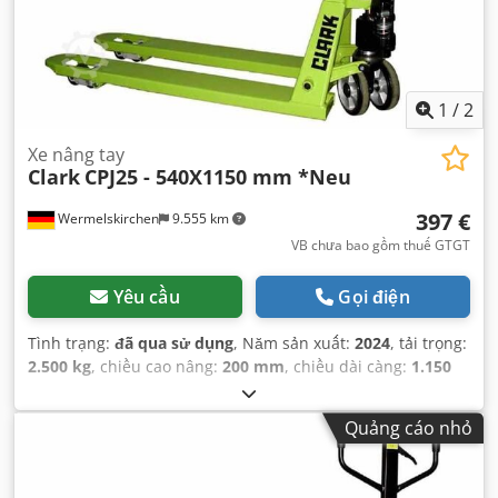
1
/
2
Xe nâng tay
Clark
CPJ25 - 540X1150 mm *Neu
397 €
Wermelskirchen
9.555 km
VB chưa bao gồm thuế GTGT
Yêu cầu
Gọi điện
Tình trạng:
đã qua sử dụng
, Năm sản xuất:
2024
, tải trọng:
2.500 kg
, chiều cao nâng:
200 mm
, chiều dài càng:
1.150
mm
, loại truyền động:
Handbetrieb
,
Quảng cáo nhỏ