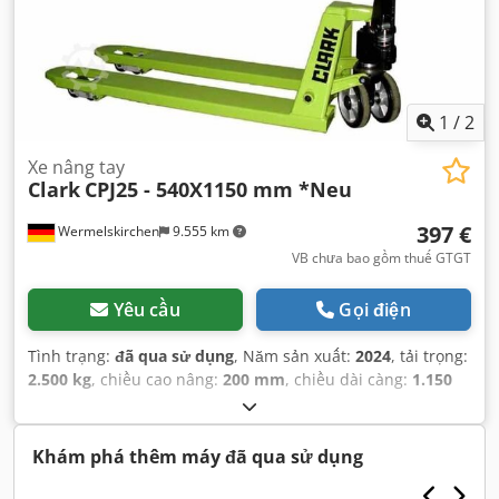
1
/
2
Xe nâng tay
Clark
CPJ25 - 540X1150 mm *Neu
397 €
Wermelskirchen
9.555 km
VB chưa bao gồm thuế GTGT
Yêu cầu
Gọi điện
Tình trạng:
đã qua sử dụng
, Năm sản xuất:
2024
, tải trọng:
2.500 kg
, chiều cao nâng:
200 mm
, chiều dài càng:
1.150
mm
, loại truyền động:
Handbetrieb
,
Khám phá thêm máy đã qua sử dụng