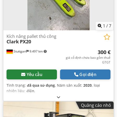
1
/
7
Kích nâng pallet thủ công
Clark
PX20
300 €
Stuttgart
9.497 km
giá cố định chưa bao gồm thuế
GTGT
Yêu cầu
Gọi điện
Tình trạng:
đã qua sử dụng
, Năm sản xuất:
2020
, loại
nhiên liệu:
điện
,
Quảng cáo nhỏ