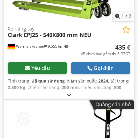
1
/
2
Xe nâng tay
Clark
CPJ25 - 540X800 mm NEU
435 €
Wermelskirchen
9.555 km
VB chưa bao gồm thuế GTGT
Yêu cầu
Gọi điện
Tình trạng:
đã qua sử dụng
, Năm sản xuất:
2024
, tải trọng:
2.500 kg
, chiều cao nâng:
200 mm
, chiều dài càng:
800
mm
, loại truyền động:
Handbetrieb
,
Quảng cáo nhỏ