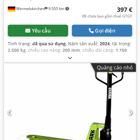
397 €
Wermelskirchen
9.555 km
VB chưa bao gồm thuế GTGT
Yêu cầu
Gọi điện
Tình trạng:
đã qua sử dụng
, Năm sản xuất:
2024
, tải trọng:
2.500 kg
, chiều cao nâng:
200 mm
, chiều dài càng:
1.150
mm
, loại truyền động:
Handbetrieb
,
Quảng cáo nhỏ