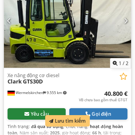
1
/
2
Xe nâng động cơ diesel
Clark
GTS30D
40.800 €
Wermelskirchen
9.555 km
VB chưa bao gồm thuế GTGT
Yêu cầu
Gọi điện
Lưu tìm kiếm
Tình trạng:
đã qua sử dụng
, Chức năng:
hoạt động hoàn
toàn
, Năm sản xuất:
2025
, giờ hoạt động:
66 h
, tải trọng: