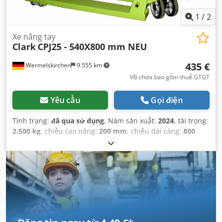
1
/
2
Xe nâng tay
Clark
CPJ25 - 540X800 mm NEU
435 €
Wermelskirchen
9.555 km
VB chưa bao gồm thuế GTGT
Yêu cầu
Gọi điện
Tình trạng:
đã qua sử dụng
, Năm sản xuất:
2024
, tải trọng:
2.500 kg
, chiều cao nâng:
200 mm
, chiều dài càng:
800
mm
, loại truyền động:
Handbetrieb
,