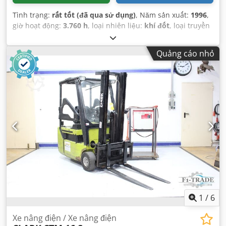
Tình trạng:
rất tốt (đã qua sử dụng)
, Năm sản xuất:
1996
,
giờ hoạt động:
3.760 h
, loại nhiên liệu:
khí đốt
, loại truyền
động bánh răng:
cơ khí
, màu sắc:
xanh lá cây
,
Quảng cáo nhỏ
1
/
6
Xe nâng điện / Xe nâng điện