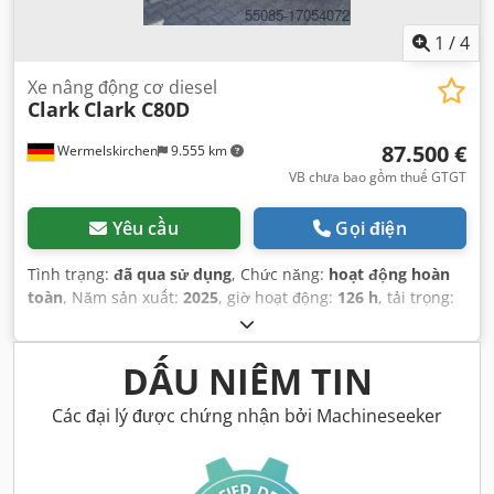
1
/
4
Xe nâng động cơ diesel
Clark
Clark C80D
87.500 €
Wermelskirchen
9.555 km
VB chưa bao gồm thuế GTGT
Yêu cầu
Gọi điện
Tình trạng:
đã qua sử dụng
, Chức năng:
hoạt động hoàn
toàn
, Năm sản xuất:
2025
, giờ hoạt động:
126 h
, tải trọng:
8.000 kg
, chiều cao nâng:
4.700 mm
, nâng tự do:
1.565
mm
, loại nhiên liệu:
diesel
, loại cột:
triplex
, chiều cao xây
dựng:
2.667 mm
, chiều dài càng:
2.500 mm
, loại truyền
DẤU NIÊM TIN
động:
Diesel
,
Các đại lý được chứng nhận bởi Machineseeker