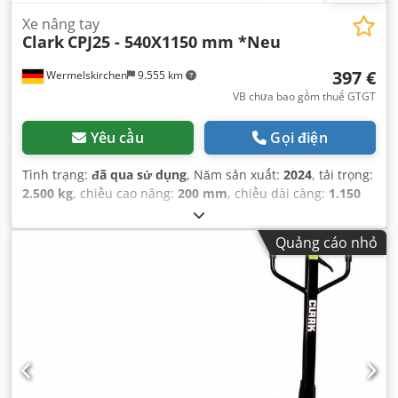
Xe nâng tay
Clark
CPJ25 - 540X1150 mm *Neu
397 €
Wermelskirchen
9.555 km
VB chưa bao gồm thuế GTGT
Yêu cầu
Gọi điện
Tình trạng:
đã qua sử dụng
, Năm sản xuất:
2024
, tải trọng:
2.500 kg
, chiều cao nâng:
200 mm
, chiều dài càng:
1.150
mm
, loại truyền động:
Handbetrieb
,
Quảng cáo nhỏ