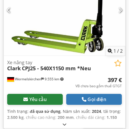
1
/
2
Xe nâng tay
Clark
CPJ25 - 540X1150 mm *Neu
397 €
Wermelskirchen
9.555 km
VB chưa bao gồm thuế GTGT
Yêu cầu
Gọi điện
Tình trạng:
đã qua sử dụng
, Năm sản xuất:
2024
, tải trọng:
2.500 kg
, chiều cao nâng:
200 mm
, chiều dài càng:
1.150
mm
, loại truyền động:
Handbetrieb
,