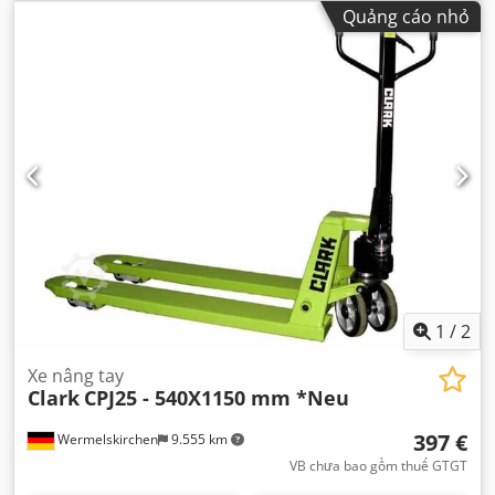
Quảng cáo nhỏ
1
/
2
Xe nâng tay
Clark
CPJ25 - 540X1150 mm *Neu
397 €
Wermelskirchen
9.555 km
VB chưa bao gồm thuế GTGT