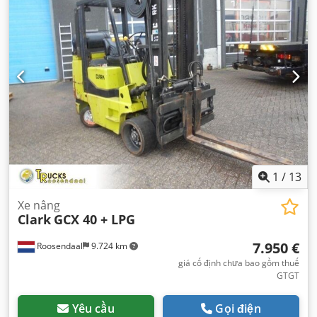
1
/
13
Xe nâng
Clark
GCX 40 + LPG
7.950 €
Roosendaal
9.724 km
giá cố định chưa bao gồm thuế
GTGT
Yêu cầu
Gọi điện