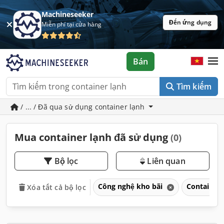
Machineseeker
Đến ứng dụng
Miễn phí tại cửa hàng
Bán
Tìm kiếm
/ ... / Đã qua sử dụng container lạnh
Mua container lạnh đã sử dụng
(0)
Bộ lọc
Liên quan
Công nghệ kho bãi
Container
Xóa tất cả bộ lọc