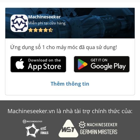
Phòng Lạnh
Machineseeker
Vận Tải Container
Miễn phí tại cửa hàng
Xe Container
Ống Co Nhiệt
Ứng dụng số 1 cho máy móc đã qua sử dụng!
Thêm thông tin
Machineseeker.vn là nhà tài trợ chính thức của: