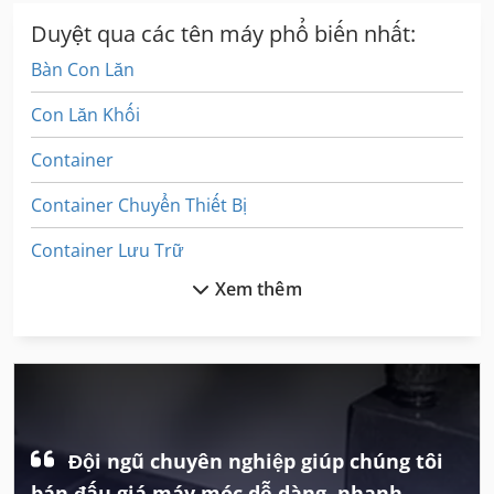
Duyệt qua các tên máy phổ biến nhất:
Bàn Con Lăn
Con Lăn Khối
Container
Container Chuyển Thiết Bị
Container Lưu Trữ
Xem thêm
Container Lạnh
Container Thực Vật
Cơ Thể Lạnh Van
Esd Container
Đội ngũ chuyên nghiệp giúp chúng tôi
Halfpipe Container
bán đấu giá máy móc dễ dàng, nhanh