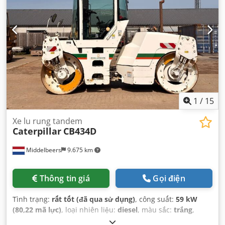
1
/
15
Xe lu rung tandem
Caterpillar
CB434D
Middelbeers
9.675 km
Thông tin giá
Gọi điện
Tình trạng:
rất tốt (đã qua sử dụng)
, công suất:
59 kW
(80,22 mã lực)
, loại nhiên liệu:
diesel
, màu sắc:
trắng
,
đăng ký lần đầu:
04/2005
, Năm sản xuất:
2005
, giờ hoạt