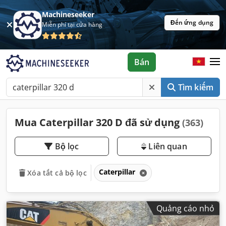
Machineseeker
Đến ứng dụng
Miễn phí tại cửa hàng
Bán
Tìm kiếm
Mua Caterpillar 320 D đã sử dụng
(363)
Bộ lọc
Liên quan
Caterpillar
Xóa tất cả bộ lọc
Quảng cáo nhỏ