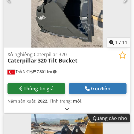
1
/
11
Xô nghiêng Caterpillar 320
Caterpillar
320 Tilt Bucket
Thổ Nhĩ Kỳ
7.801 km
Thông tin giá
Gọi điện
Năm sản xuất:
2022
, Tình trạng:
mới
,
Quảng cáo nhỏ