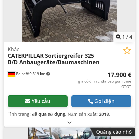
1
/
4
Khác
CATERPILLAR
Sortiergreifer 325
B/D Anbaugeräte/Baumaschinen
17.900 €
Peine
9.319 km
giá cố định chưa bao gồm thuế
GTGT
Yêu cầu
Gọi điện
Tình trạng:
đã qua sử dụng
, Năm sản xuất:
2018
,
Quảng cáo nhỏ