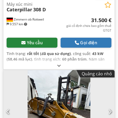
Máy xúc mini
Caterpillar
308 D
31.500 €
Zimmern ob Rottweil
9.557 km
giá cố định chưa bao gồm thuế
GTGT
Yêu cầu
Gọi điện
Tình trạng:
rất tốt (đã qua sử dụng)
, công suất:
43 kW
(58,46 mã lực)
, tình trạng xích:
60 phần trăm
, Năm sản
xuất:
2011
, giờ hoạt động:
8.204 h
, Thiết bị:
dải xích cao su,
điều hòa không khí
,
Quảng cáo nhỏ