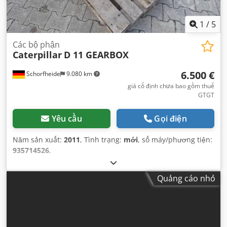
1
/
5
Các bộ phận
Caterpillar
D 11 GEARBOX
6.500 €
Schorfheide
9.080 km
giá cố định chưa bao gồm thuế
GTGT
Yêu cầu
Gọi điện
Năm sản xuất:
2011
, Tình trạng:
mới
, số máy/phương tiện:
935714526
,
Quảng cáo nhỏ