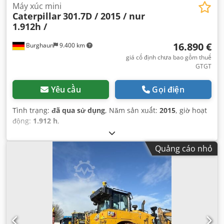
Máy xúc mini
Caterpillar
301.7D / 2015 / nur
1.912h /
16.890 €
Burghaun
9.400 km
giá cố định chưa bao gồm thuế
GTGT
Yêu cầu
Gọi điện
Tình trạng:
đã qua sử dụng
, Năm sản xuất:
2015
, giờ hoạt
động:
1.912 h
,
Quảng cáo nhỏ