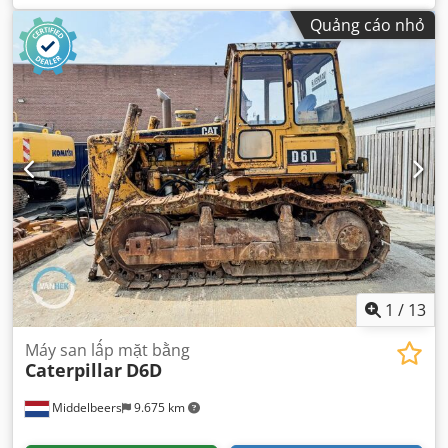
động:
3.310 h
,
Quảng cáo nhỏ
1
/
13
Máy san lấp mặt bằng
Caterpillar
D6D
Middelbeers
9.675 km