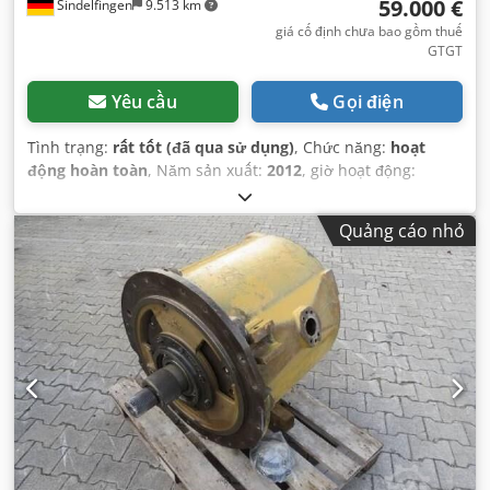
59.000 €
Sindelfingen
9.513 km
giá cố định chưa bao gồm thuế
GTGT
Yêu cầu
Gọi điện
Tình trạng:
rất tốt (đã qua sử dụng)
, Chức năng:
hoạt
động hoàn toàn
, Năm sản xuất:
2012
, giờ hoạt động:
13.300 h
,
Quảng cáo nhỏ