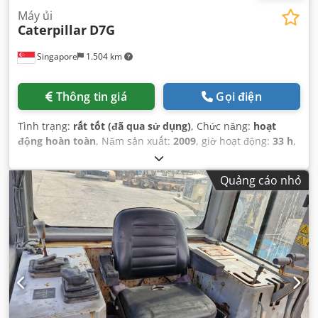
Máy ủi
Caterpillar
D7G
Singapore
1.504 km
Thông tin giá
Gọi điện
Tình trạng:
rất tốt (đã qua sử dụng)
, Chức năng:
hoạt
động hoàn toàn
, Năm sản xuất:
2009
, giờ hoạt động:
33 h
,
số máy/phương tiện:
CAT00D7GLC7G01263
,
Quảng cáo nhỏ