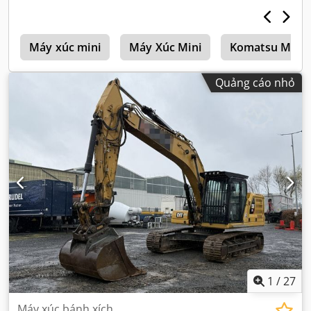
h
Máy xúc mini
Máy Xúc Mini
Komatsu Máy X
Quảng cáo nhỏ
1
/
27
Máy xúc bánh xích