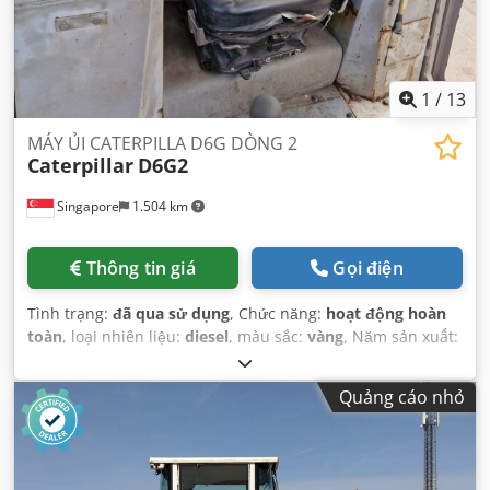
1
/
13
MÁY ỦI CATERPILLA D6G DÒNG 2
Caterpillar
D6G2
Singapore
1.504 km
Thông tin giá
Gọi điện
Tình trạng:
đã qua sử dụng
, Chức năng:
hoạt động hoàn
toàn
, loại nhiên liệu:
diesel
, màu sắc:
vàng
, Năm sản xuất:
2007
, số máy/phương tiện:
CAT00D6GPC6G01049
,
Quảng cáo nhỏ