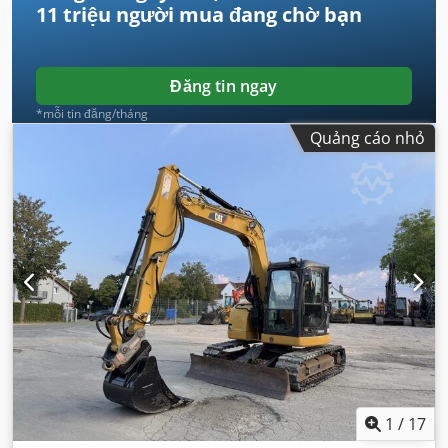
11 triệu người mua
đang chờ bạn
Đăng tin ngay
*mỗi tin đăng/tháng
Quảng cáo nhỏ
1
/
17