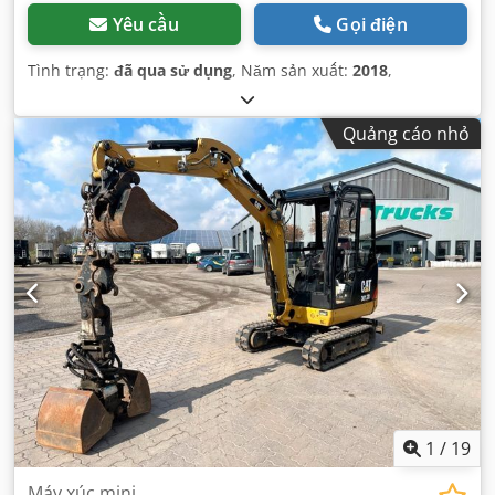
Yêu cầu
Gọi điện
Tình trạng:
đã qua sử dụng
, Năm sản xuất:
2018
,
Quảng cáo nhỏ
1
/
19
Máy xúc mini