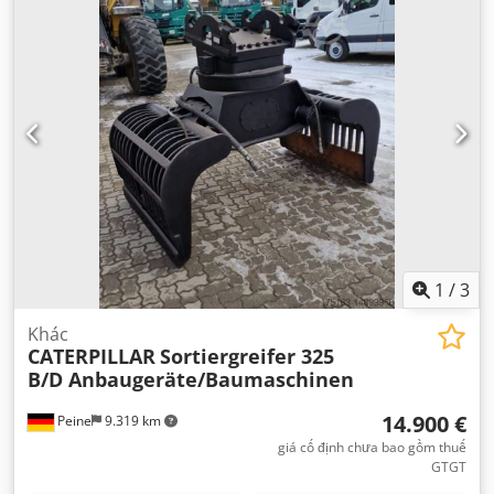
1
/
3
Khác
CATERPILLAR
Sortiergreifer 325
B/D Anbaugeräte/Baumaschinen
14.900 €
Peine
9.319 km
giá cố định chưa bao gồm thuế
GTGT