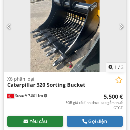
1
/
3
Xô phân loại
Caterpillar
320 Sorting Bucket
5.500 €
Susuz
7.801 km
FOB giá cố định chưa bao gồm thuế
GTGT
Yêu cầu
Gọi điện