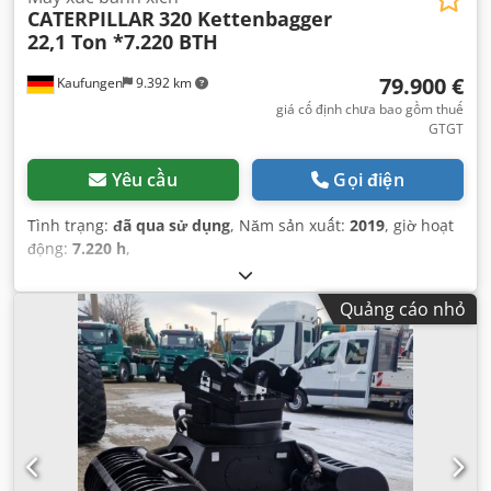
CATERPILLAR
320 Kettenbagger
22,1 Ton *7.220 BTH
79.900 €
Kaufungen
9.392 km
giá cố định chưa bao gồm thuế
GTGT
Yêu cầu
Gọi điện
Tình trạng:
đã qua sử dụng
, Năm sản xuất:
2019
, giờ hoạt
động:
7.220 h
,
Quảng cáo nhỏ