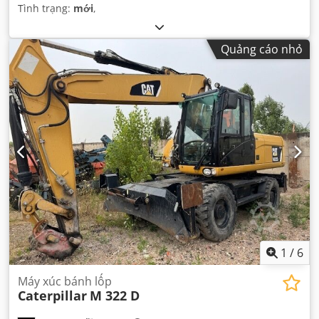
Tình trạng:
mới
,
Quảng cáo nhỏ
1
/
6
Máy xúc bánh lốp
Caterpillar
M 322 D