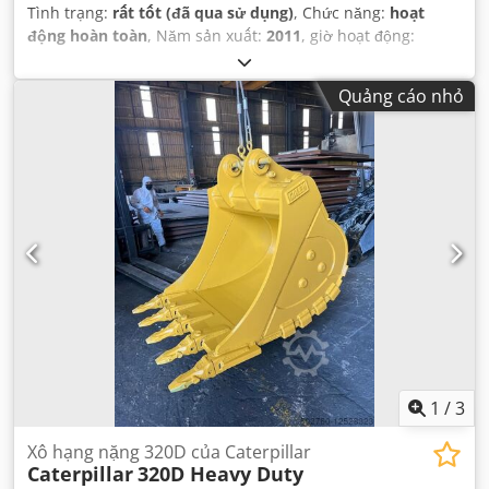
Tình trạng:
rất tốt (đã qua sử dụng)
, Chức năng:
hoạt
động hoàn toàn
, Năm sản xuất:
2011
, giờ hoạt động:
24.000 h
,
Quảng cáo nhỏ
1
/
3
Xô hạng nặng 320D của Caterpillar
Caterpillar
320D Heavy Duty