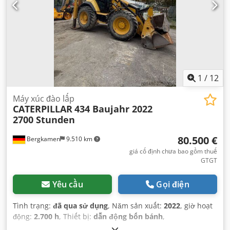
1
/
12
Máy xúc đào lấp
CATERPILLAR
434 Baujahr 2022
2700 Stunden
80.500 €
Bergkamen
9.510 km
giá cố định chưa bao gồm thuế
GTGT
Yêu cầu
Gọi điện
Tình trạng:
đã qua sử dụng
, Năm sản xuất:
2022
, giờ hoạt
động:
2.700 h
, Thiết bị:
dẫn động bốn bánh
,