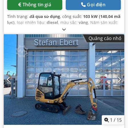
Thông tin giá
Gọi điện
Tình trạng:
đã qua sử dụng
, công suất:
103 kW (140,04 mã
lực)
, loại nhiên liệu:
diesel
, màu sắc:
vàng
, Năm sản xuất:
1979
,
Quảng cáo nhỏ
1
/
15