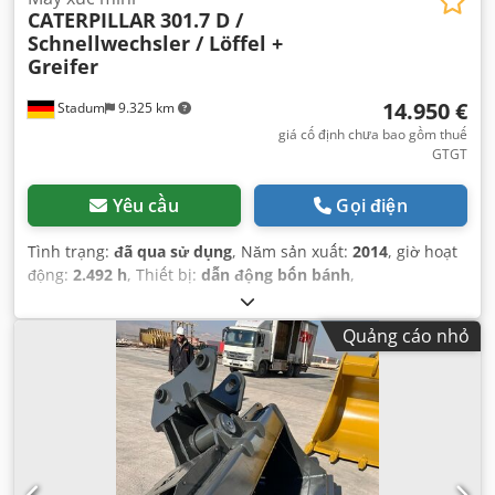
CATERPILLAR
301.7 D /
Schnellwechsler / Löffel +
Greifer
14.950 €
Stadum
9.325 km
giá cố định chưa bao gồm thuế
GTGT
Yêu cầu
Gọi điện
Tình trạng:
đã qua sử dụng
, Năm sản xuất:
2014
, giờ hoạt
động:
2.492 h
, Thiết bị:
dẫn động bốn bánh
,
Quảng cáo nhỏ