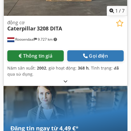
1
/
7
động cơ
Caterpillar
3208 DITA
Roosendaal
9.727 km
Thông tin giá
Gọi điện
Năm sản xuất:
2002
, giờ hoạt động:
368 h
, Tình trạng:
đã
qua sử dụng
,
Đăng tin ngay từ 4,49 €
*