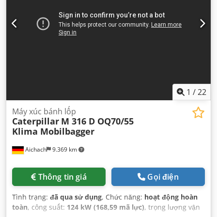
1
/
22
Máy xúc bánh lốp
Caterpillar
M 316 D OQ70/55
Klima Mobilbagger
Aichach
9.369 km
Thông tin giá
Gọi điện
Tình trạng:
đã qua sử dụng
, Chức năng:
hoạt động hoàn
toàn
, công suất:
124 kW (168,59 mã lực)
, trọng lượng vận