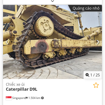
hành:
17.150 kg
, Năm sản xuất:
2010
, giờ hoạt động:
13.000 h
, Thiết bị:
búa thủy lực, thủy lực bộ kẹp, điều hòa
Quảng cáo nhỏ
không khí
,
1
/
25
Chiếc xe ủi
Caterpillar
D9L
Singapore
1.504 km