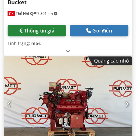
Bucket
Thổ Nhĩ Kỳ
7.801 km
Thông tin giá
Gọi điện
Tình trạng:
mới
,
Quảng cáo nhỏ