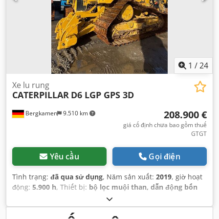
1
/
24
Xe lu rung
CATERPILLAR
D6 LGP GPS 3D
208.900 €
Bergkamen
9.510 km
giá cố định chưa bao gồm thuế
GTGT
Yêu cầu
Gọi điện
Tình trạng:
đã qua sử dụng
, Năm sản xuất:
2019
, giờ hoạt
động:
5.900 h
, Thiết bị:
bộ lọc muội than, dẫn động bốn
bánh
,