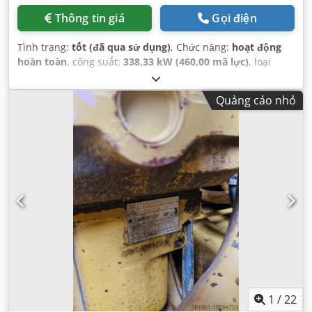
Thông tin giá
Gọi điện
Tình trạng:
tốt (đã qua sử dụng)
, Chức năng:
hoạt động
hoàn toàn
, công suất:
338,33 kW (460,00 mã lực)
, loại
nhiên liệu:
diesel
, màu sắc:
vàng
, số chỗ ngồi:
1
, giờ hoạt
động:
7.148 h
, số máy/phương tiện:
14Y02161
, Thiết bị:
Quảng cáo nhỏ
cabin, thuỷ lực
,
1
/
22