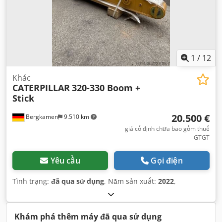
1
/
12
Khác
CATERPILLAR
320-330 Boom +
Stick
20.500 €
Bergkamen
9.510 km
giá cố định chưa bao gồm thuế
GTGT
Yêu cầu
Gọi điện
Tình trạng:
đã qua sử dụng
, Năm sản xuất:
2022
,
Khám phá thêm máy đã qua sử dụng