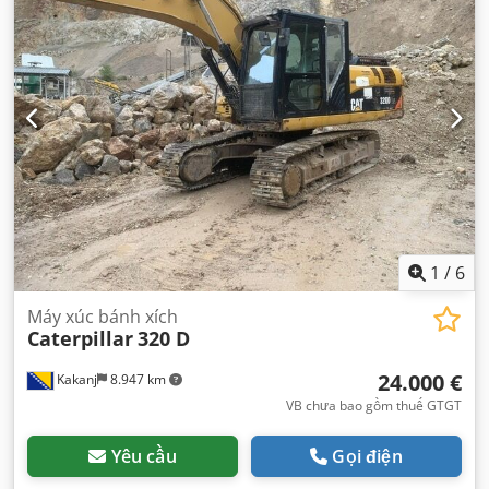
1
/
6
Máy xúc bánh xích
Caterpillar
320 D
24.000 €
Kakanj
8.947 km
VB chưa bao gồm thuế GTGT
Yêu cầu
Gọi điện