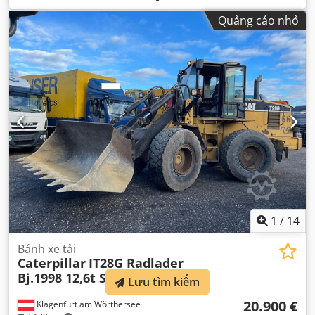
Quảng cáo nhỏ
1
/
14
Bánh xe tải
Caterpillar
IT28G Radlader
Bj.1998 12,6t Schnellwec
Lưu tìm kiếm
20.900 €
Klagenfurt am Wörthersee