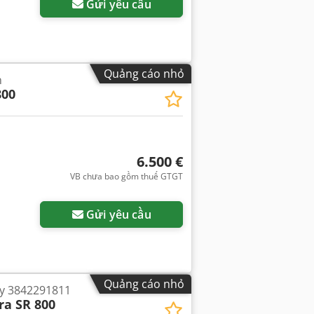
Gửi yêu cầu
Quảng cáo nhỏ
n
800
6.500 €
VB chưa bao gồm thuế GTGT
Gửi yêu cầu
Quảng cáo nhỏ
ay 3842291811
ra SR 800