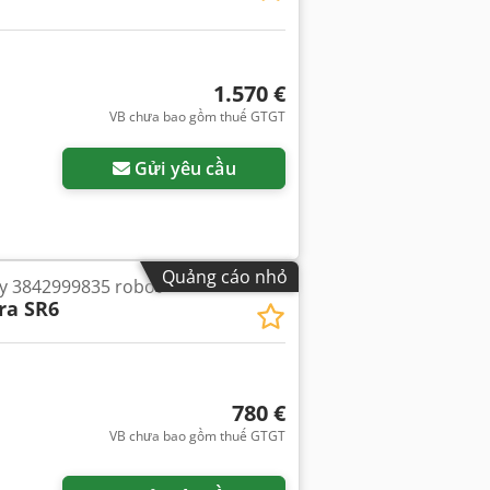
1.570 €
VB chưa bao gồm thuế GTGT
Gửi yêu cầu
Quảng cáo nhỏ
ay 3842999835 robot
ra SR6
780 €
VB chưa bao gồm thuế GTGT