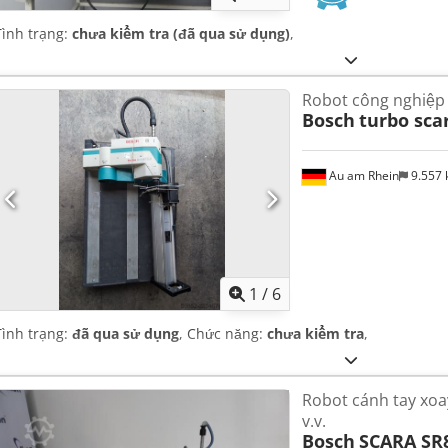
Tình trạng:
chưa kiểm tra (đã qua sử dụng)
,
Robot công nghiệp
Bosch
turbo sca
Au am Rhein
9.557
1
/
6
Tình trạng:
đã qua sử dụng
, Chức năng:
chưa kiểm tra
,
Robot cánh tay xoay
v.v.
Bosch
SCARA SR