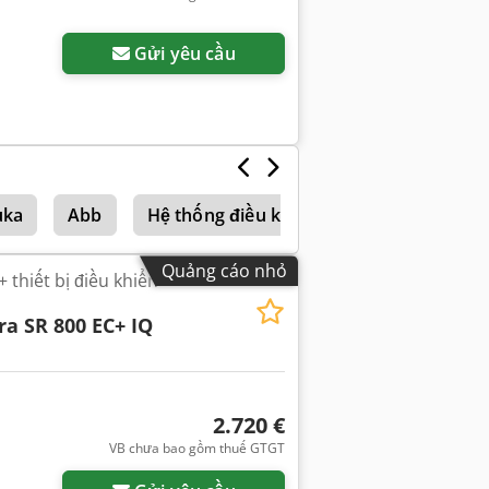
Gửi yêu cầu
uka
Abb
Hệ thống điều khiển
Quảng cáo nhỏ
 thiết bị điều khiển
ra SR 800 EC+ IQ
2.720 €
VB chưa bao gồm thuế GTGT