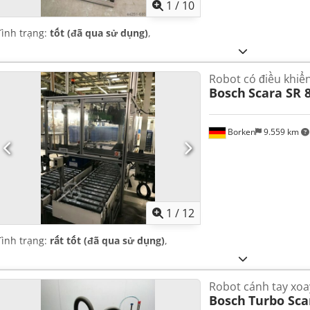
1
/
10
Tình trạng:
tốt (đã qua sử dụng)
,
Robot có điều khiể
Bosch
Scara SR 
Borken
9.559 km
1
/
12
Tình trạng:
rất tốt (đã qua sử dụng)
,
Robot cánh tay xo
Bosch
Turbo Sca