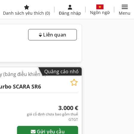
Ngôn ngữ
Danh sách yêu thích
(0)
Đăng nhập
Menu
Liên quan
Quảng cáo nhỏ
 (bảng điều khiển bị
urbo SCARA SR6
3.000 €
giá cố định chưa bao gồm thuế
GTGT
Gửi yêu cầu