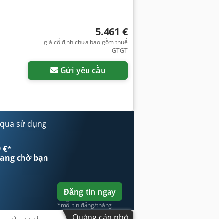
5.461 €
giá cố định chưa bao gồm thuế
GTGT
Gửi yêu cầu
 qua sử dụng
 €
*
ang chờ bạn
Đăng tin ngay
*mỗi tin đăng/tháng
Quảng cáo nhỏ