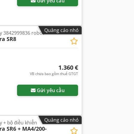
Gửi yêu cầu
Quảng cáo nhỏ
ay 3842999836 robot
ra SR8
1.360 €
VB chưa bao gồm thuế GTGT
Gửi yêu cầu
Quảng cáo nhỏ
y + bộ điều khiển
ra SR6 + MA4/200-