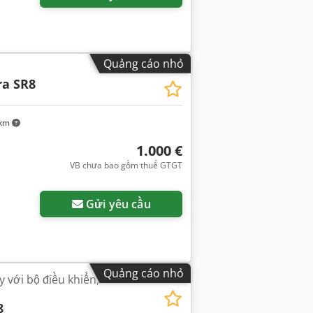
Quảng cáo nhỏ
ra SR8
 km
1.000 €
VB chưa bao gồm thuế GTGT
Gửi yêu cầu
Quảng cáo nhỏ
 với bộ điều khiển,
8