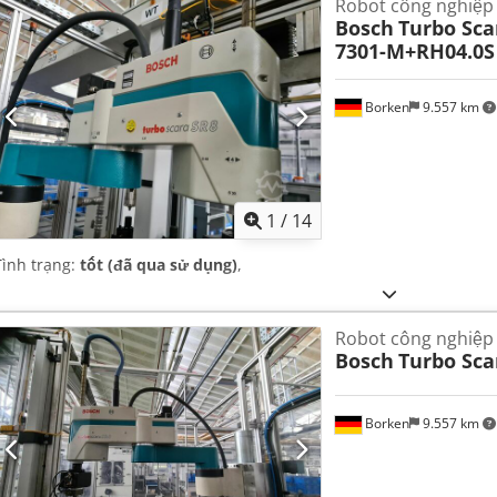
Robot công nghiệp 
Bosch
Turbo Sca
7301-M+RH04.0S
Borken
9.557 km
1
/
14
Tình trạng:
tốt (đã qua sử dụng)
,
Robot công nghiệp 
Bosch
Turbo Sca
Borken
9.557 km