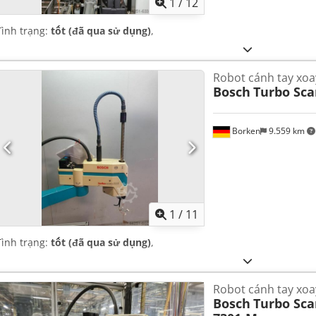
1
/
12
Tình trạng:
tốt (đã qua sử dụng)
,
Robot cánh tay xo
Bosch
Turbo Sca
Borken
9.559 km
1
/
11
Tình trạng:
tốt (đã qua sử dụng)
,
Robot cánh tay xoa
Bosch
Turbo Sca