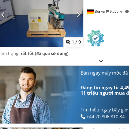
Borken
9.555 km
1
/
9
Tình trạng:
rất tốt (đã qua sử dụng)
,
Bán ngay máy móc đã
Đăng tin ngay từ 4,49
11 triệu người mua
đ
Tìm hiểu ngay bây giờ
+44 20 806 810 84