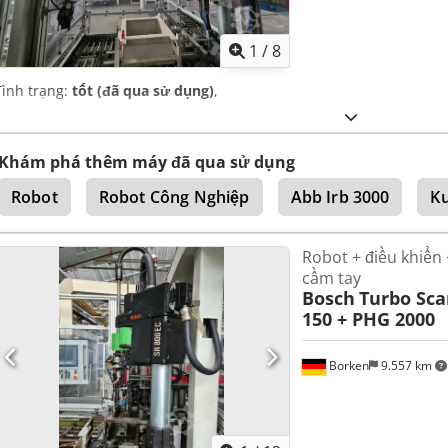
1
/
8
Tình trạng:
tốt (đã qua sử dụng)
,
Khám phá thêm máy đã qua sử dụng
Robot
Robot Công Nghiệp
Abb Irb 3000
K
Robot + điều khiển +
cầm tay
Bosch
Turbo Sca
150 + PHG 2000
Borken
9.557 km