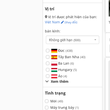
Vị trí
Vị trí được phát hiện của bạn:
Việt Nam
(thay đổi)
bán kính:
Không giới hạn
(500)
at
Điều Khiển Plc
Heidenhain
Bosch Ecm
Đức
(438)
Tây Ban Nha
(40)
Ba Lan
(6)
Hungary
(5)
Áo
(4)
Xem thêm
Tình trạng
Mới
(49)
Máy trưng bày
(1)