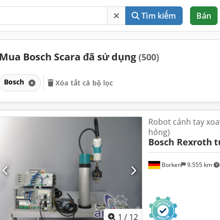
Tìm kiếm
Bán
Mua Bosch Scara đã sử dụng
(500)
Bosch
Xóa tất cả bộ lọc
Robot cánh tay xoay
hỏng)
Bosch Rexroth
t
Borken
9.555 km
1
/
12