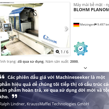
Máy mài bề mặt - 
BLOHM
PLANOM
Metzingen
9.497 k
1
/
6
Tình trạng:
đã qua sử dụng
, Năm sản xuất:
2000
,
Các phiên đấu giá với Machineseeker là một
phần hiệu quả để chúng tôi tiếp thị có cấu trúc cá
sản phẩm hoàn trả, xe qua sử dụng đời mới và tồ
kho.
Ralph Lindner, KraussMaffei Technologies GmbH