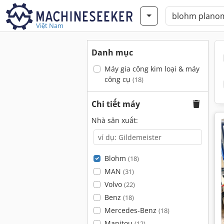
Việt Nam
Danh mục
Máy gia công kim loại & máy
công cụ
(18)
Chi tiết máy
Nhà sản xuất:
Blohm
(18)
MAN
(31)
Volvo
(22)
Benz
(18)
Mercedes-Benz
(18)
Manitou
(12)