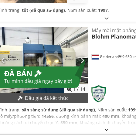
Tình trạng:
tốt (đã qua sử dụng)
, Năm sản xuất:
1997
,
Máy mài mặt phẳn
Blohm
Planomat
Gelderland
9.630 
ĐÃ BÁN
Tự mình đấu giá ngay bây giờ!
1
/
14
Đấu giá đã kết thúc
Tình trạng:
sẵn sàng sử dụng (đã qua sử dụng)
, Năm sản xuất:
199
số máy/phương tiện:
14556
, đường kính bánh mài:
400 mm
, khoảng
khoảng cách di chuyển trục Y:
550 mm
, khoảng cách di chuyển trục
3.400 vòng/phút
,