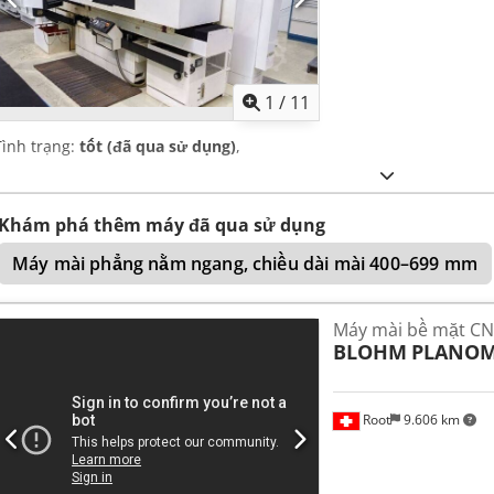
1
/
11
Tình trạng:
tốt (đã qua sử dụng)
,
Khám phá thêm máy đã qua sử dụng
Máy mài phẳng nằm ngang, chiều dài mài 400–699 mm
Máy mài bề mặt C
BLOHM
PLANOM
Root
9.606 km