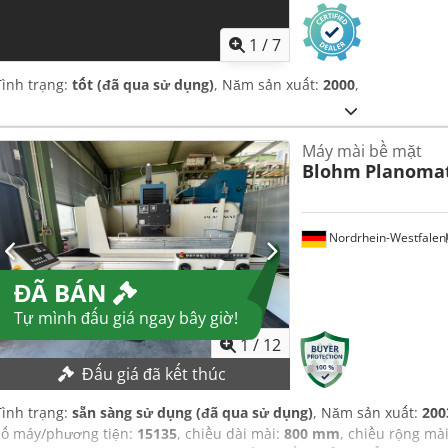
1
/
7
Tình trạng:
tốt (đã qua sử dụng)
, Năm sản xuất:
2000
,
Máy mài bề mặt
Blohm
Planomat
Nordrhein-Westfalen
ĐÃ BÁN
Tự mình đấu giá ngay bây giờ!
1
/
12
Đấu giá đã kết thúc
Tình trạng:
sẵn sàng sử dụng (đã qua sử dụng)
, Năm sản xuất:
200
số máy/phương tiện:
15135
, chiều dài mài:
800 mm
, chiều rộng mà