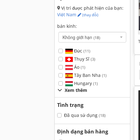
Vị trí được phát hiện của bạn:
Việt Nam
(thay đổi)
bán kính:
Không giới hạn
(18)
Đức
(11)
Thụy Sĩ
(3)
Áo
(1)
Máy Mài Mặt Phẳng
Blohm
Máy Mài Ngang
Tây Ban Nha
(1)
Hungary
(1)
Xem thêm
Tình trạng
Đã qua sử dụng
(18)
Định dạng bán hàng