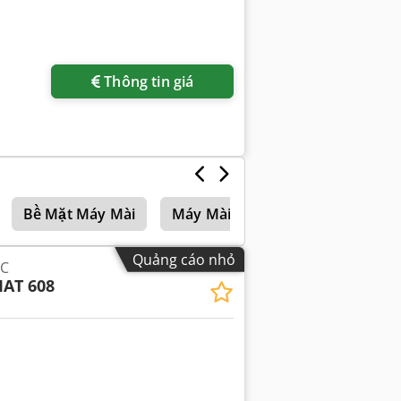
Thông tin giá
Bề Mặt Máy Mài
Máy Mài Mặt Phẳng
Máy Mà
Quảng cáo nhỏ
NC
AT 608