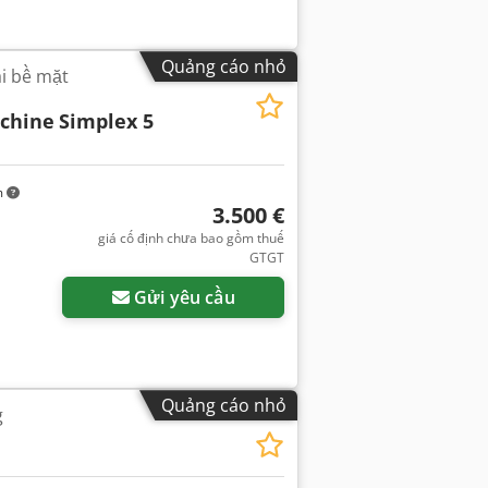
Quảng cáo nhỏ
i bề mặt
schine
Simplex 5
m
3.500 €
giá cố định chưa bao gồm thuế
GTGT
Gửi yêu cầu
Quảng cáo nhỏ
g