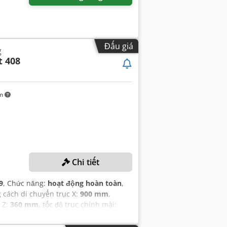
Đấu giá
g
 408
km
Chi tiết
9
, Chức năng:
hoạt động hoàn toàn
,
 cách di chuyển trục X:
900 mm
,
 Z:
360 mm
, tốc độ trục chính mài: