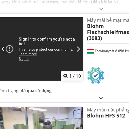
đường kính bánh mài:
400 mm
, loại điều khiển:
Điều khiển NC
,
Máy mài bề mặt mà
Blohm
Flachschleifma
(3083)
Tatabánya
8.858 k
1
/
10
Tình trạng:
đã qua sử dụng
,
Máy mài mặt phẳn
Blohm
HFS 512