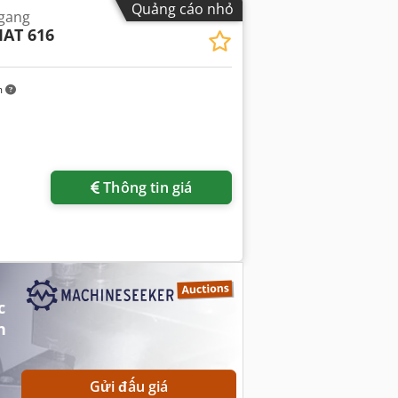
Quảng cáo nhỏ
ngang
AT 616
m
Thông tin giá
c
n
Gửi đấu giá