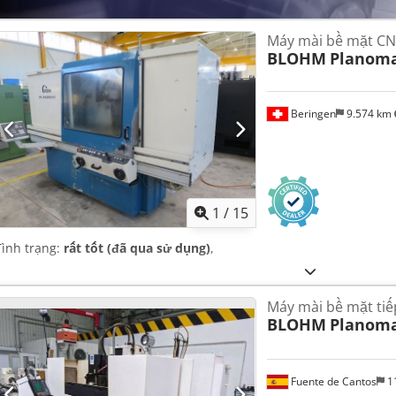
Máy mài bề mặt C
BLOHM
Planoma
Beringen
9.574 km
1
/
15
Tình trạng:
rất tốt (đã qua sử dụng)
,
Máy mài bề mặt tiế
BLOHM
Planoma
Fuente de Cantos
1