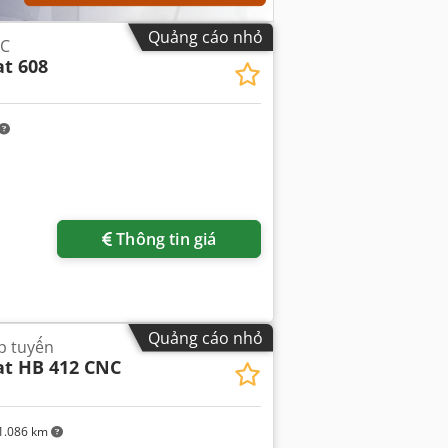
Quảng cáo nhỏ
NC
t 608
Thông tin giá
Quảng cáo nhỏ
p tuyến
t HB 412 CNC
1.086 km