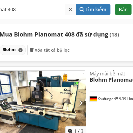
Tìm kiếm
Bán
Mua Blohm Planomat 408 đã sử dụng
(18)
Blohm
Xóa tất cả bộ lọc
Máy mài bề mặt
Blohm
Planomat
Kaufungen
9.391 k
1
/
3