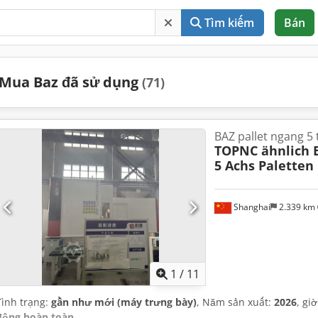
Tìm kiếm
Bán
Mua Baz đã sử dụng
(71)
BAZ pallet ngang 5 t
TOPNC ähnlich 
5 Achs Paletten 
Shanghai
2.339 km
1
/
11
Tình trạng:
gần như mới (máy trưng bày)
, Năm sản xuất:
2026
, gi
động hoàn toàn
,