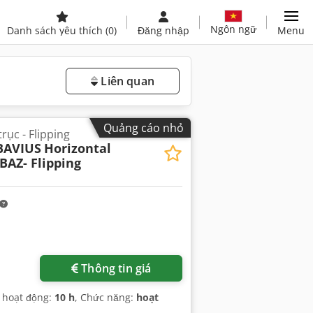
Ngôn ngữ
Danh sách yêu thích
(0)
Đăng nhập
Menu
Liên quan
Quảng cáo nhỏ
rục - Flipping
BAVIUS
Horizontal
BAZ- Flipping
Thông tin giá
ờ hoạt động:
10 h
, Chức năng:
hoạt