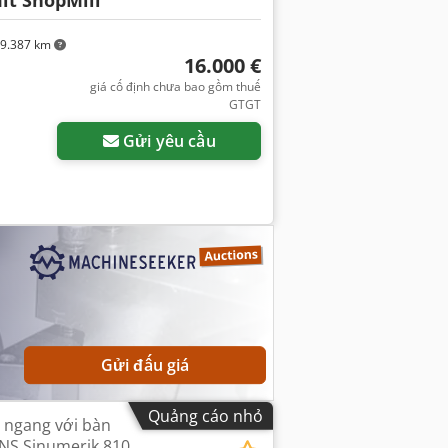
it ShopMill
9.387 km
16.000 €
giá cố định chưa bao gồm thuế
GTGT
Gửi yêu cầu
Gửi đấu giá
Quảng cáo nhỏ
 ngang với bàn
NS Sinumerik 810,