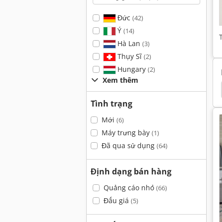
Đức
(42)
Ý
(14)
Hà Lan
(3)
Thụy Sĩ
(2)
Hungary
(2)
Xem thêm
o
Emco 320
Hermle Uwf 800
Hermle Uwf
Tình trạng
Mới
(6)
Máy trưng bày
(1)
Đã qua sử dụng
(64)
Định dạng bán hàng
Quảng cáo nhỏ
(66)
Đấu giá
(5)