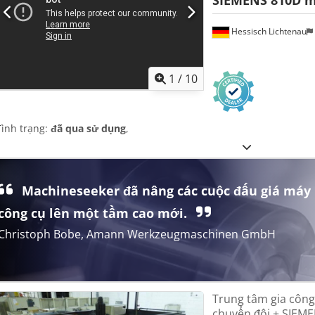
SIEMENS 810D m
Hessisch Lichtenau
1
/
10
Tình trạng:
đã qua sử dụng
,
Machineseeker đã nâng các cuộc đấu giá máy
công cụ lên một tầm cao mới.
Christoph Bobe, Amann Werkzeugmaschinen GmbH
Trung tâm gia công
chuyển đôi + SIEME