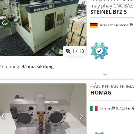
máy phay CNC BAZ
STEINEL
BFZ 5
Hessisch Lichtenau
1
/
10
Tình trạng:
đã qua sử dụng
,
ĐẦU KHOAN HOMA
HOMAG
Pollenzo
9.722 km