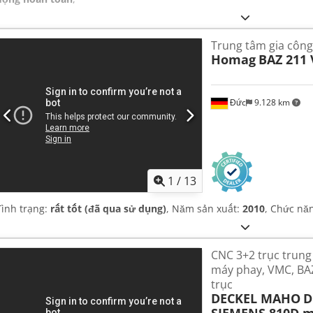
Trung tâm gia công
Homag
BAZ 211 
Đức
9.128 km
1
/
13
Tình trạng:
rất tốt (đã qua sử dụng)
, Năm sản xuất:
2010
, Chức nă
CNC 3+2 trục trung
máy phay, VMC, BAZ
trục
DECKEL MAHO
D