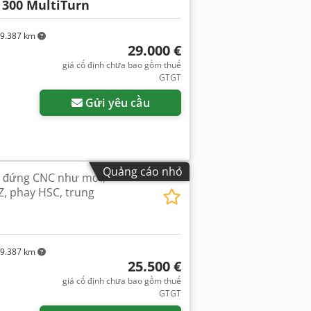
300 MultiTurn
9.387 km
29.000 €
giá cố định chưa bao gồm thuế
GTGT
Gửi yêu cầu
Quảng cáo nhỏ
g đứng CNC như mới,
, phay HSC, trung
9.387 km
25.500 €
giá cố định chưa bao gồm thuế
GTGT