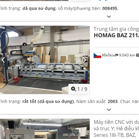
Tình trạng:
đã qua sử dụng
, số máy/phương tiện:
008495
,
Trung tâm gia công
HOMAG
BAZ 211
Křečkov
9.043 km
1
/
9
Tình trạng:
rất tốt (đã qua sử dụng)
, Năm sản xuất:
2003
, Chức nă
Máy tiện CNC với d
và trục Y; Hệ điều
Series 18i-TB, BAZ,