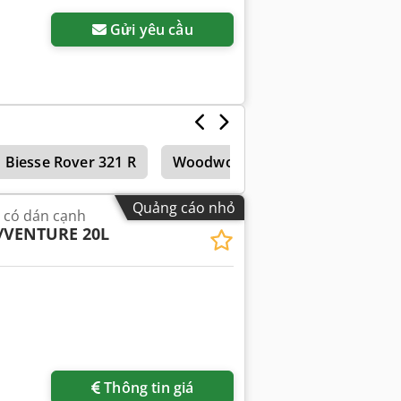
Gửi yêu cầu
Biesse Rover 321 R
Woodwop
Maka Masterwoo
Quảng cáo nhỏ
 có dán cạnh
/VENTURE 20L
Thông tin giá