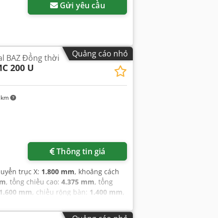
Gửi yêu cầu
Quảng cáo nhỏ
al BAZ Đồng thời
C 200 U
 km
Thông tin giá
huyển trục X:
1.800 mm
, khoảng cách
mm
, tổng chiều cao:
4.375 mm
, tổng
1.600 mm
, chiều rộng bàn:
1.400 mm
,