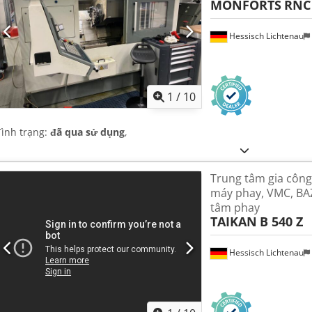
MONFORTS
RNC 
Hessisch Lichtenau
1
/
10
Tình trạng:
đã qua sử dụng
,
Trung tâm gia côn
máy phay, VMC, BAZ
tâm phay
TAIKAN
B 540 Z
Hessisch Lichtenau