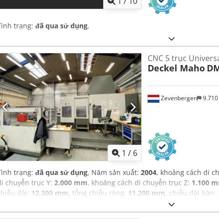
1
/
10
Tình trạng:
đã qua sử dụng
,
CNC 5 trục Univers
Deckel Maho
DM
Zevenbergen
9.710
1
/
6
Tình trạng:
đã qua sử dụng
, Năm sản xuất:
2004
, khoảng cách di c
di chuyển trục Y:
2.000 mm
, khoảng cách di chuyển trục Z:
1.100 
chiều dài:
12.300 mm
, tổng chiều rộng:
11.200 mm
, chiều dài bàn:
tải trọng bàn:
3.500 kg
, Thiết bị:
tài liệu / sổ tay hướng dẫn
,