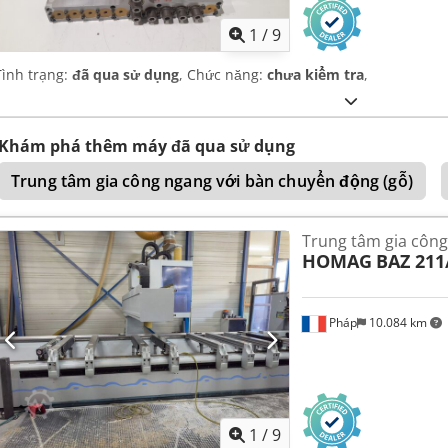
1
/
9
Tình trạng:
đã qua sử dụng
, Chức năng:
chưa kiểm tra
,
Khám phá thêm máy đã qua sử dụng
Trung tâm gia công ngang với bàn chuyển động (gỗ)
Trung tâm gia công
HOMAG
BAZ 211
Pháp
10.084 km
1
/
9