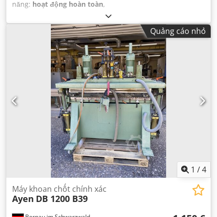
năng:
hoạt động hoàn toàn
,
Quảng cáo nhỏ
1
/
4
Máy khoan chốt chính xác
Ayen
DB 1200 B39
Bernau im Schwarzwald