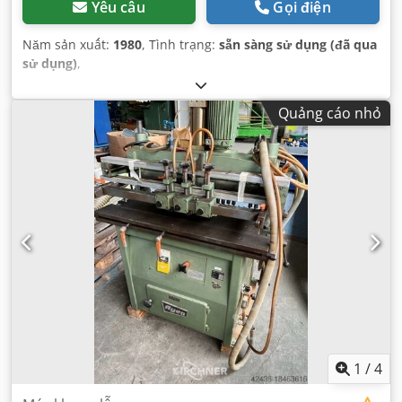
Yêu cầu
Gọi điện
Năm sản xuất:
1980
, Tình trạng:
sẵn sàng sử dụng (đã qua
sử dụng)
,
Quảng cáo nhỏ
1
/
4