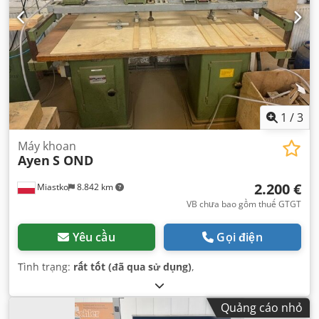
1
/
3
Máy khoan
Ayen
S OND
2.200 €
Miastko
8.842 km
VB chưa bao gồm thuế GTGT
Yêu cầu
Gọi điện
Tình trạng:
rất tốt (đã qua sử dụng)
,
Quảng cáo nhỏ