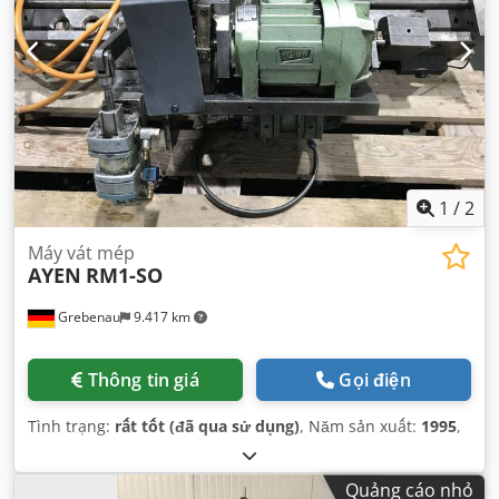
1
/
2
Máy vát mép
AYEN
RM1-SO
Grebenau
9.417 km
Thông tin giá
Gọi điện
Tình trạng:
rất tốt (đã qua sử dụng)
, Năm sản xuất:
1995
,
Quảng cáo nhỏ