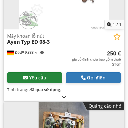
1
/
1
Máy khoan lỗ nút
Ayen
Typ ED 08-3
250 €
Đức
9.383 km
giá cố định chưa bao gồm thuế
GTGT
Yêu cầu
Gọi điện
Tình trạng:
đã qua sử dụng
,
Quảng cáo nhỏ