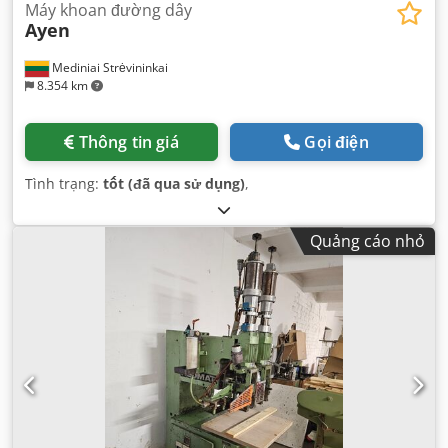
Máy khoan đường dây
Ayen
Mediniai Strėvininkai
8.354 km
Thông tin giá
Gọi điện
Tình trạng:
tốt (đã qua sử dụng)
,
Quảng cáo nhỏ