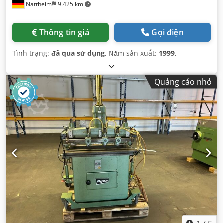
Nattheim
9.425 km
Thông tin giá
Gọi điện
Tình trạng:
đã qua sử dụng
, Năm sản xuất:
1999
,
Quảng cáo nhỏ