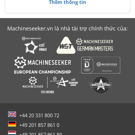
Thêm thông tin
Meba
Perske
Machineseeker.vn là nhà tài trợ chính thức của:
Reinhardt
Scheppach Hm1
+44 20 331 800 72
+49 201 857 861 0
+49 201 857 861 80