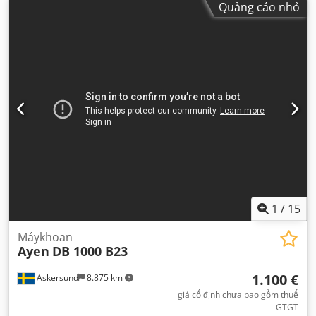
Quảng cáo nhỏ
1
/
15
Máykhoan
Ayen
DB 1000 B23
1.100 €
Askersund
8.875 km
giá cố định chưa bao gồm thuế
GTGT