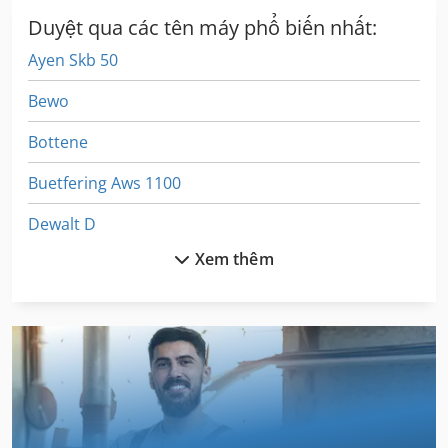
Duyệt qua các tên máy phổ biến nhất:
Ayen Skb 50
Bewo
Bottene
Buetfering Aws 1100
Dewalt D
Xem thêm
Diemer
Elektra Beckum
Elektra Beckum Kgt
Giben
Giben Smart