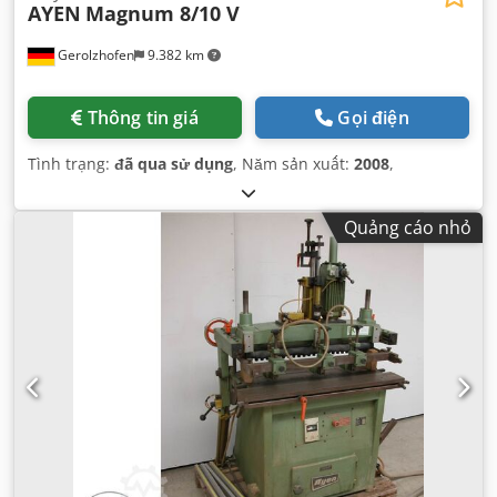
AYEN
Magnum 8/10 V
Gerolzhofen
9.382 km
Thông tin giá
Gọi điện
Tình trạng:
đã qua sử dụng
, Năm sản xuất:
2008
,
Quảng cáo nhỏ