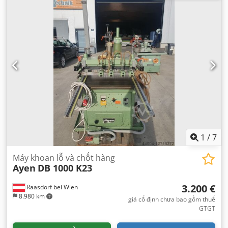
1
/
7
Máy khoan lỗ và chốt hàng
Ayen
DB 1000 K23
3.200 €
Raasdorf bei Wien
8.980 km
giá cố định chưa bao gồm thuế
GTGT