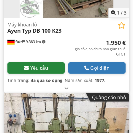
1
/
3
Máy khoan lỗ
Ayen
Typ DB 100 K23
1.950 €
Đức
9.383 km
giá cố định chưa bao gồm thuế
GTGT
Yêu cầu
Gọi điện
Tình trạng:
đã qua sử dụng
, Năm sản xuất:
1977
,
Quảng cáo nhỏ