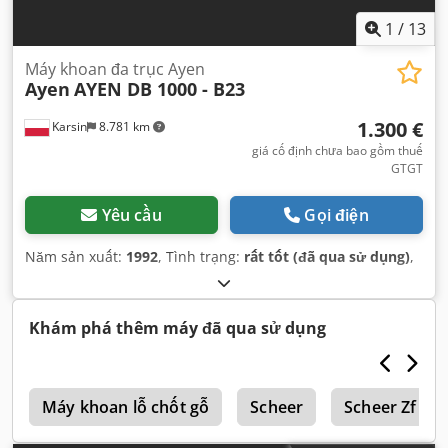
1
/
13
Máy khoan đa trục Ayen
Ayen
AYEN DB 1000 - B23
1.300 €
Karsin
8.781 km
giá cố định chưa bao gồm thuế
GTGT
Yêu cầu
Gọi điện
Năm sản xuất:
1992
, Tình trạng:
rất tốt (đã qua sử dụng)
,
Khám phá thêm máy đã qua sử dụng
ỗ
Máy khoan lỗ chốt gỗ
Scheer
Scheer Zf 63