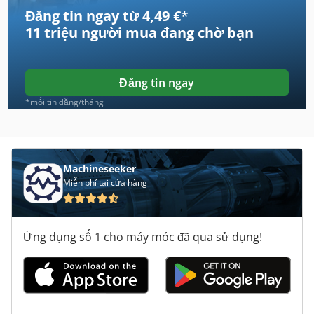
Đăng tin ngay từ 4,49 €
*
Gmc
11 triệu người mua
đang chờ bạn
Gubisch
Haffner
Đăng tin ngay
Hammel
*mỗi tin đăng/tháng
Hbs
Hirzt
Machineseeker
Miễn phí tại cửa hàng
Hombak
Jansen
Ứng dụng số 1 cho máy móc đã qua sử dụng!
Laimet
Mafell
Maweg