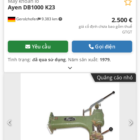
Máy khoan lỗ
Ayen
DB1000 K23
2.500 €
Gerolzhofen
9.383 km
giá cố định chưa bao gồm thuế
GTGT
Yêu cầu
Gọi điện
Tình trạng:
đã qua sử dụng
, Năm sản xuất:
1979
,
Quảng cáo nhỏ