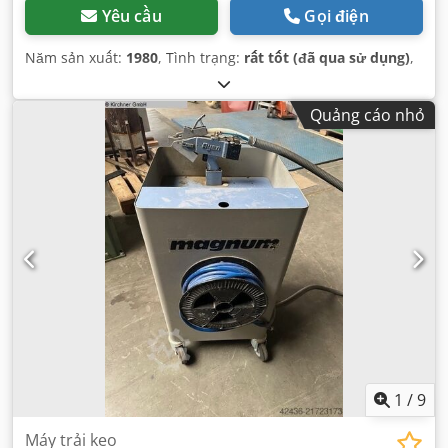
Yêu cầu
Gọi điện
Năm sản xuất:
1980
, Tình trạng:
rất tốt (đã qua sử dụng)
,
Quảng cáo nhỏ
1
/
9
Máy trải keo