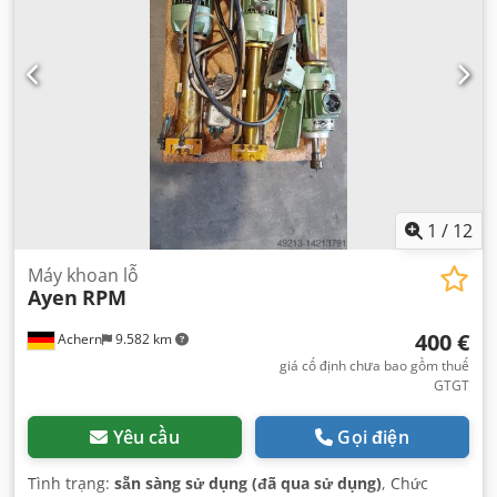
1
/
12
Máy khoan lỗ
Ayen
RPM
400 €
Achern
9.582 km
giá cố định chưa bao gồm thuế
GTGT
Yêu cầu
Gọi điện
Tình trạng:
sẵn sàng sử dụng (đã qua sử dụng)
, Chức