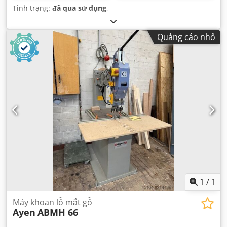
Tình trạng:
đã qua sử dụng
,
Quảng cáo nhỏ
1
/
1
Máy khoan lỗ mắt gỗ
Ayen
ABMH 66