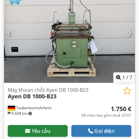
1
/
7
Máy khoan chốt Ayen DB 1000-B23
Ayen
DB 1000-B23
1.750 €
Tauberbischofsheim
9.438 km
VB chưa bao gồm thuế GTGT
Yêu cầu
Gọi điện