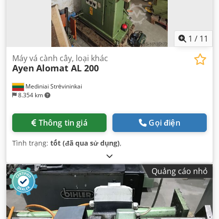
1
/
11
Máy vá cành cây, loại khác
Ayen
Alomat AL 200
Mediniai Strėvininkai
8.354 km
Thông tin giá
Gọi điện
Tình trạng:
tốt (đã qua sử dụng)
,
Quảng cáo nhỏ