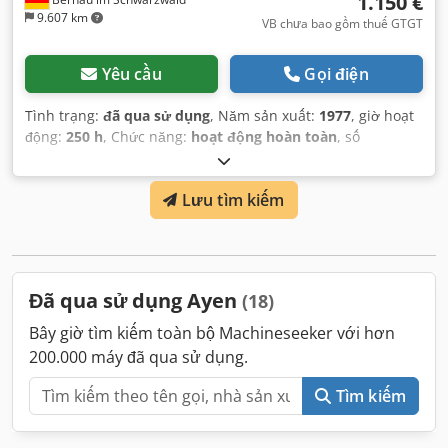
1.150 €
9.607 km
VB chưa bao gồm thuế GTGT
Yêu cầu
Gọi điện
Tình trạng:
đã qua sử dụng
, Năm sản xuất:
1977
, giờ hoạt
động:
250 h
, Chức năng:
hoạt động hoàn toàn
, số
máy/phương tiện:
704384
, độ sâu khoan:
80 mm
, tổng
chiều dài:
1.500 mm
, tổng chiều cao:
1.200 mm
, trọng
Lưu tìm kiếm
lượng tổng cộng:
640 kg
, chiều dài trục khoan:
100 mm
,
kết nối khí nén:
5 thanh
, chiều rộng làm việc:
1.200 mm
,
loại điều chỉnh độ cao:
cơ khí
, chiều rộng yêu cầu:
1.200
mm
, áp suất:
5 thanh
, công suất:
4,4 kW (5,98 mã lực)
,
Đã qua sử dụng Ayen
(18)
Bây giờ tìm kiếm toàn bộ Machineseeker với hơn
200.000 máy đã qua sử dụng.
Tìm kiếm