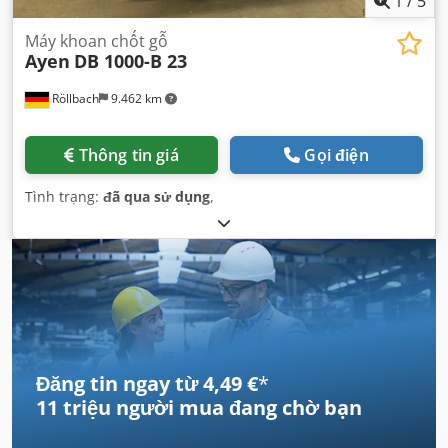
1
/
5
Máy khoan chốt gỗ
Ayen
DB 1000-B 23
Röllbach
9.462 km
Thông tin giá
Gọi điện
Tình trạng:
đã qua sử dụng
,
Đăng tin ngay từ 4,49 €
*
11 triệu người mua
đang chờ bạn