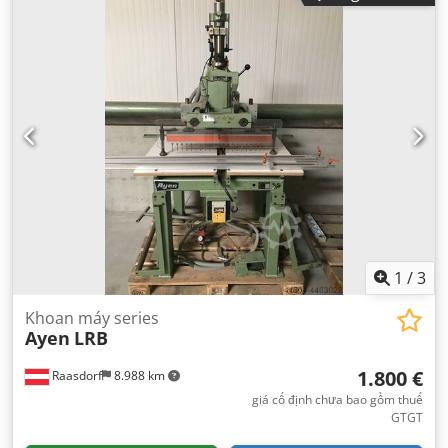
1
/
3
Khoan máy series
Ayen
LRB
1.800 €
Raasdorf
8.988 km
giá cố định chưa bao gồm thuế
GTGT