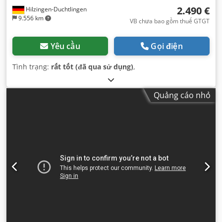
2.490 €
Hilzingen-Duchtlingen
9.556 km
VB chưa bao gồm thuế GTGT
Yêu cầu
Gọi điện
Tình trạng:
rất tốt (đã qua sử dụng)
,
Quảng cáo nhỏ