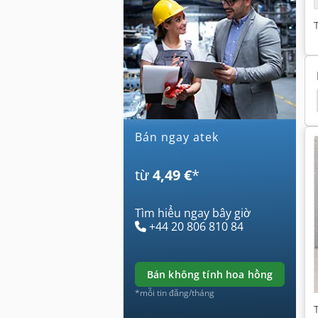
Optiflex B
Moog
Walterscheid-Phụ Tùng Ôtô
Bán ngay atek
từ
4,49 €
*
Tìm hiểu ngay bây giờ
+44 20 806 810 84
bán không tính hoa hồng
*mỗi tin đăng/tháng