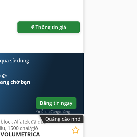
Thông tin giá
 qua sử dụng
 €
*
ang chờ bạn
Đăng tin ngay
*mỗi tin đăng/tháng
Quảng cáo nhỏ
block Alfatek đã qua
iu, 1500 chai/giờ
 VOLUMETRICA