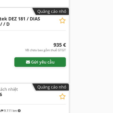
Quảng cáo nhỏ
ek DEZ 181 / DIAS
/ / D
935 €
VB chưa bao gồm thuế GTGT
Gửi yêu cầu
Quảng cáo nhỏ
cách nhiệt
6
s
9.111 km