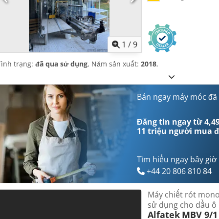
1
/
9
Tình trạng:
đã qua sử dụng
, Năm sản xuất:
2018
,
Bán ngay máy móc đã
Đăng tin ngay từ 4,49
11 triệu người mua
đ
Tìm hiểu ngay bây giờ
+44 20 806 810 84
Máy chiết rót mono
sử dụng cho dầu ô l
Alfatek
MBV 9/1