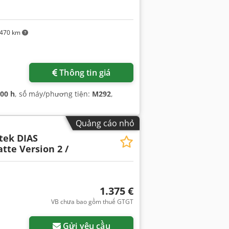
470 km
Thông tin giá
700 h
, số máy/phương tiện:
M292
,
Quảng cáo nhỏ
tek DIAS
tte Version 2 /
1.375 €
VB chưa bao gồm thuế GTGT
Yêu cầu thêm hình ảnh
Gửi yêu cầu