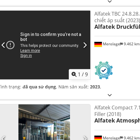
Alfatek TBC 24.8.28
chiết áp suất (2023
Alfatek
Druckfül
Menslage
9.462 k
1
/
9
Tình trạng:
đã qua sử dụng
, Năm sản xuất:
2023
,
Alfatek Compact 7.
Filler (2018)
Alfatek
Atmosph
Menslage
9.462 k