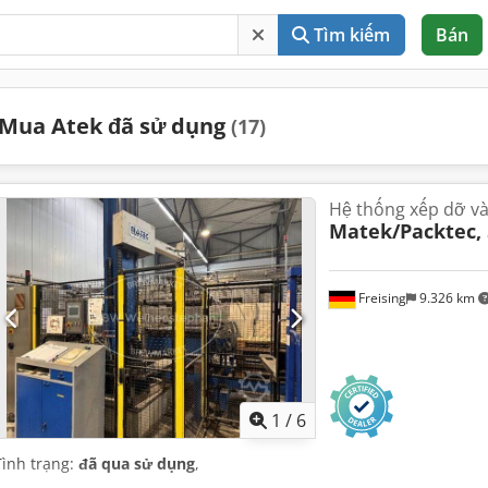
Tìm kiếm
Bán
Mua Atek đã sử dụng
(17)
Hệ thống xếp dỡ và
Matek/Packtec, 
Freising
9.326 km
1
/
6
Tình trạng:
đã qua sử dụng
,