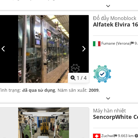
Đổ đầy Monoblock
Alfatek
Elvira 16
Fumane (Verona)
9.
1
/
4
Tình trạng:
đã qua sử dụng
, Năm sản xuất:
2009
,
Máy hàn nhiệt
SencorpWhite C
Zuchwil
9.663 km