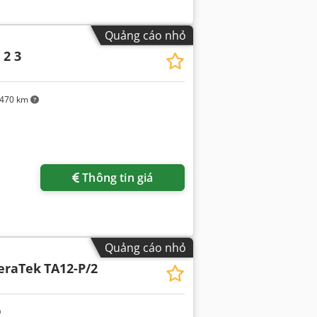
Quảng cáo nhỏ
 2 3
470 km
Thông tin giá
Quảng cáo nhỏ
eraTek
TA12-P/2