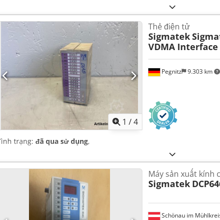
Thẻ điện tử
Sigmatek
Sigmat
VDMA Interface 
Pegnitz
9.303 km
1
/
4
Tình trạng:
đã qua sử dụng
,
Máy sản xuất kính 
Sigmatek
DCP64
Schönau im Mühlkrei