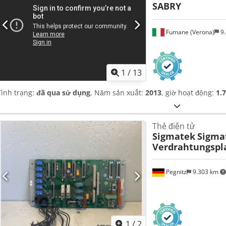
SABRY
Fumane (Verona)
9.
1
/
13
Tình trạng:
đã qua sử dụng
, Năm sản xuất:
2013
, giờ hoạt động:
1.
Thẻ điện tử
Sigmatek
Sigma
Verdrahtungspla
Pegnitz
9.303 km
1
/
2