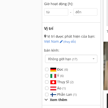
Giờ hoạt động [h]:
-
Vị trí
Vị trí được phát hiện của bạn:
Việt Nam
(thay đổi)
bán kính:
Không giới hạn
(17)
Đức
(6)
Ý
(6)
Thụy Sĩ
(2)
Áo
(1)
Phần Lan
(1)
Xem thêm