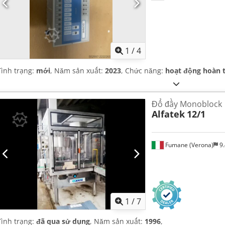
1
/
4
Tình trạng:
mới
, Năm sản xuất:
2023
, Chức năng:
hoạt động hoàn 
Đổ đầy Monoblock
Alfatek
12/1
Fumane (Verona)
9.
1
/
7
Tình trạng:
đã qua sử dụng
, Năm sản xuất:
1996
,