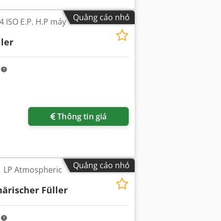
Quảng cáo nhỏ
.4 ISO E.P. H.P máy
)
ler
m
Thông tin giá
Quảng cáo nhỏ
1 LP Atmospheric
ärischer Füller
m