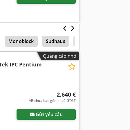
Monoblock
Sudhaus
Phụ tùng, dụng cụ và l
Quảng cáo nhỏ
tek IPC Pentium
2.640 €
VB chưa bao gồm thuế GTGT
Yêu cầu thêm hình ảnh
Gửi yêu cầu