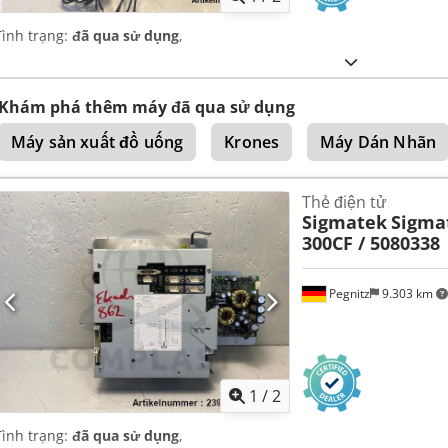
Tình trạng:
đã qua sử dụng
,
Khám phá thêm máy đã qua sử dụng
Máy sản xuất đồ uống
Krones
Máy Dán Nhãn
Thẻ điện tử
Sigmatek
Sigma
300CF / 5080338
Pegnitz
9.303 km
1
/
2
Tình trạng:
đã qua sử dụng
,