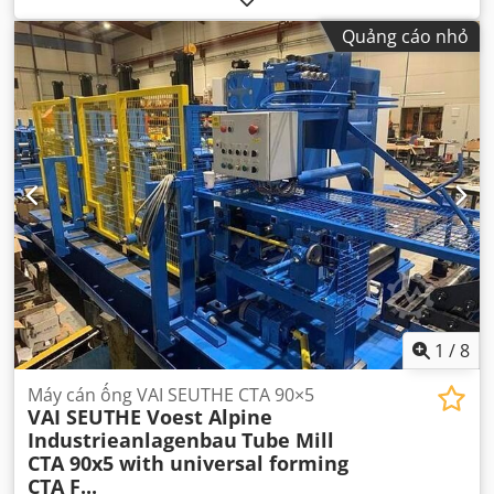
Quảng cáo nhỏ
1
/
8
Máy cán ống VAI SEUTHE CTA 90×5
VAI SEUTHE Voest Alpine
Industrieanlagenbau
Tube Mill
CTA 90x5 with universal forming
CTA F...