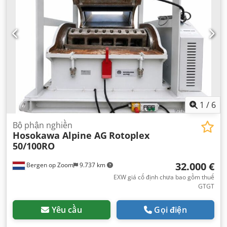
1
/
6
Bộ phận nghiền
Hosokawa Alpine AG
Rotoplex
50/100RO
32.000 €
Bergen op Zoom
9.737 km
EXW giá cố định chưa bao gồm thuế
GTGT
Yêu cầu
Gọi điện