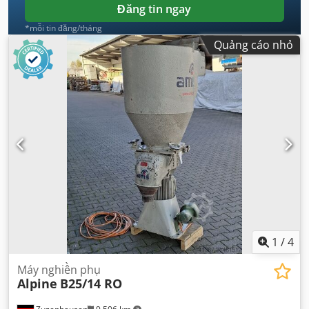
Đăng tin ngay
*mỗi tin đăng/tháng
Quảng cáo nhỏ
1
/
4
Máy nghiền phụ
Alpine
B25/14 RO