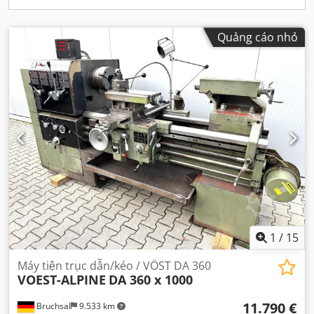
Quảng cáo nhỏ
1
/
15
Máy tiện trục dẫn/kéo / VÖST DA 360
VOEST-ALPINE
DA 360 x 1000
11.790 €
Bruchsal
9.533 km