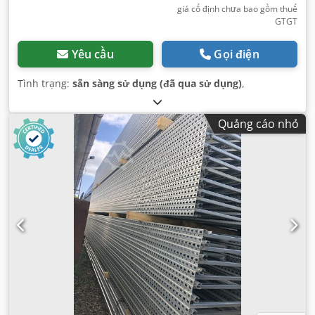
giá cố định chưa bao gồm thuế
GTGT
Yêu cầu
Gọi điện
Tình trạng:
sẵn sàng sử dụng (đã qua sử dụng)
,
Quảng cáo nhỏ