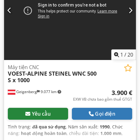
1
/
20
Máy tiện CNC
VOEST-ALPINE STEINEL
WNC 500
S x 1000
3.900 €
Geigenberg
9.077 km
EXW VB chưa bao gồm thuế GTGT
Yêu cầu
Gọi điện
Tình trạng:
đã qua sử dụng
, Năm sản xuất:
1990
, Chức
năng:
hoạt động hoàn toàn
, chiều dài tiện:
1.000 mm
,
đường kính tiện:
500 mm
, tốc độ trục chính (tối đa):
2.500