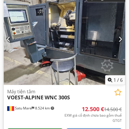
lượng tổng cộng:
1.000 kg
, chiều cao khung:
4.000 mm
, tải
trọng tối đa cho mỗi cặp giàn:
1.600 kg
, chiều rộng khung:
1.100 mm
, số hàng kệ:
1
, chiều rộng vận chuyển:
1.200
mm
, chiều cao vận chuyển:
1.200 mm
, chiều dài vận
chuyển:
4.350 mm
,
1
/
6
Máy tiện tâm
VOEST-ALPINE
WNC 300S
12.500 €
Satu Mare
8.524 km
14.500 €
EXW giá cố định chưa bao gồm thuế
GTGT