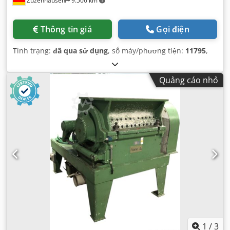
Zuzenhausen
9.506 km
Thông tin giá
Gọi điện
Tình trạng:
đã qua sử dụng
, số máy/phương tiện:
11795
,
Quảng cáo nhỏ
1
/
3