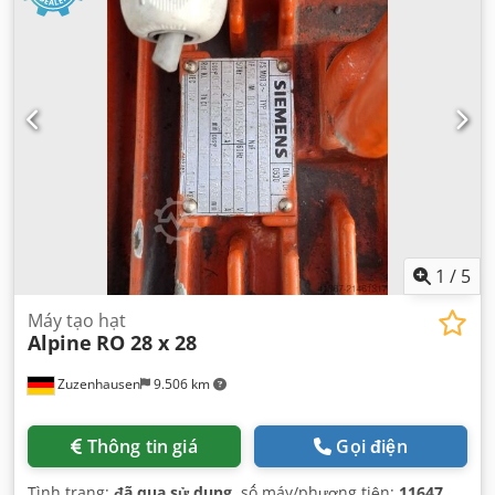
1
/
5
Máy tạo hạt
Alpine
RO 28 x 28
Zuzenhausen
9.506 km
Thông tin giá
Gọi điện
Tình trạng:
đã qua sử dụng
, số máy/phương tiện:
11647
,