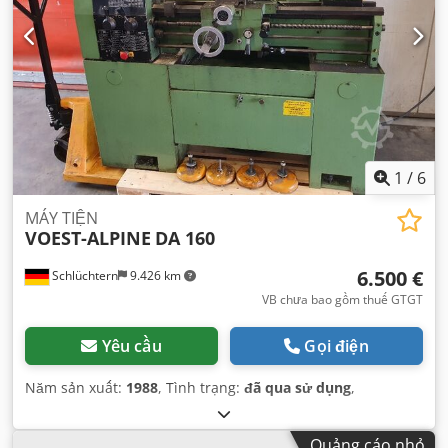
1
/
6
MÁY TIỆN
VOEST-ALPINE
DA 160
6.500 €
Schlüchtern
9.426 km
VB chưa bao gồm thuế GTGT
Yêu cầu
Gọi điện
Năm sản xuất:
1988
, Tình trạng:
đã qua sử dụng
,
Quảng cáo nhỏ