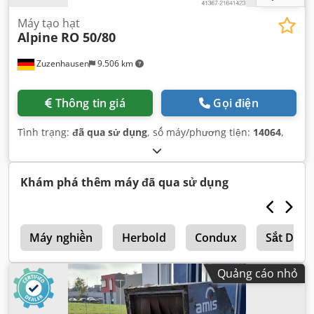
Máy tạo hạt
Alpine
RO 50/80
Zuzenhausen
9.506 km
Thông tin giá
Gọi điện
Tình trạng:
đã qua sử dụng
, số máy/phương tiện:
14064
,
Khám phá thêm máy đã qua sử dụng
ệ
Máy nghiền
Herbold
Condux
Sắt Dreh
Quảng cáo nhỏ