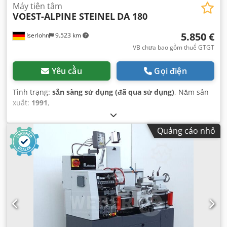
Máy tiện tâm
VOEST-ALPINE STEINEL
DA 180
5.850 €
Iserlohn
9.523 km
VB chưa bao gồm thuế GTGT
Yêu cầu
Gọi điện
Tình trạng:
sẵn sàng sử dụng (đã qua sử dụng)
, Năm sản
xuất:
1991
,
Quảng cáo nhỏ