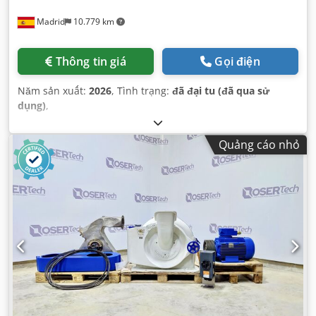
Madrid
10.779 km
Thông tin giá
Gọi điện
Năm sản xuất:
2026
, Tình trạng:
đã đại tu (đã qua sử
dụng)
,
Quảng cáo nhỏ