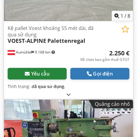
1
/
8
Kệ pallet Voest khoảng 55 mét dài, đã
qua sử dụng
VOEST-ALPINE
Palettenregal
2.250 €
Aumühle
9.168 km
VB chưa bao gồm thuế GTGT
Yêu cầu
Gọi điện
Tình trạng:
đã qua sử dụng
,
Quảng cáo nhỏ