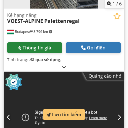
1
/
6
Kệ hạng nặng
VOEST-ALPINE
Palettenregal
Budapest
8.796 km
Thông tin giá
Gọi điện
Tình trạng:
đã qua sử dụng
,
Quảng cáo nhỏ
Lưu tìm kiếm