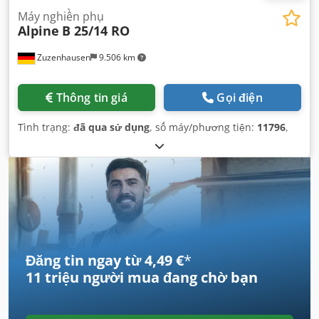
Máy nghiền phụ
Alpine
B 25/14 RO
Zuzenhausen
9.506 km
Thông tin giá
Gọi điện
Tình trạng:
đã qua sử dụng
, số máy/phương tiện:
11796
,
Đăng tin ngay từ 4,49 €
*
11 triệu người mua
đang chờ bạn