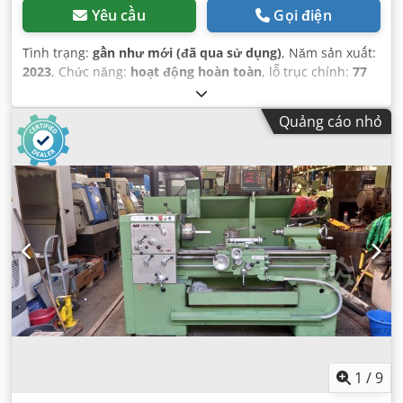
Yêu cầu
Gọi điện
Tình trạng:
gần như mới (đã qua sử dụng)
, Năm sản xuất:
2023
, Chức năng:
hoạt động hoàn toàn
, lỗ trục chính:
77
mm
, đường kính tiện:
300 mm
, đường kính tiện trên bàn
trượt:
470 mm
, chiều dài tiện:
1.120 mm
,
Quảng cáo nhỏ
1
/
9