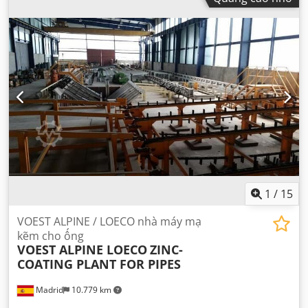
1
/
15
VOEST ALPINE / LOECO nhà máy mạ
kẽm cho ống
VOEST ALPINE LOECO
ZINC-
COATING PLANT FOR PIPES
Madrid
10.779 km