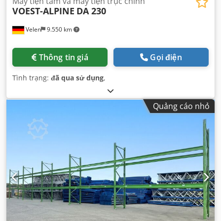
Máy tiện tâm và máy tiện trục chính
VOEST-ALPINE
DA 230
Velen
9.550 km
Thông tin giá
Gọi điện
Tình trạng:
đã qua sử dụng
,
Quảng cáo nhỏ