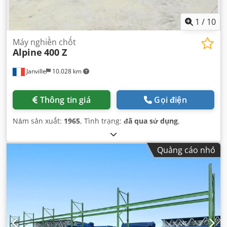
1
/
10
Máy nghiền chốt
Alpine
400 Z
Janville
10.028 km
Thông tin giá
Gọi điện
Năm sản xuất:
1965
, Tình trạng:
đã qua sử dụng
,
Quảng cáo nhỏ