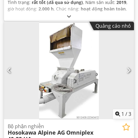
Tình trạng:
rất tốt (đã qua sử dụng)
, Năm sản xuất:
2019
,
giờ hoạt động:
2.000 h
, Chức năng:
hoạt động hoàn toàn
,
số máy/phương tiện:
R1253899
, trọng lượng tổng cộng:
2.200 kg
, đường kính rôto:
500 mm
, bề rộng rô-tơ:
840
Quảng cáo nhỏ
mm
, loại dòng điện đầu vào:
ba pha
,
1
/
3
Bộ phận nghiền
Hosokawa Alpine AG
Omniplex