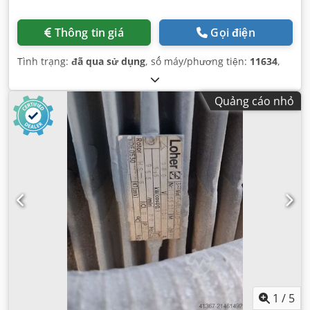
Thông tin giá
Gọi điện
Tình trạng:
đã qua sử dụng
, số máy/phương tiện:
11634
,
Quảng cáo nhỏ
1
/
5