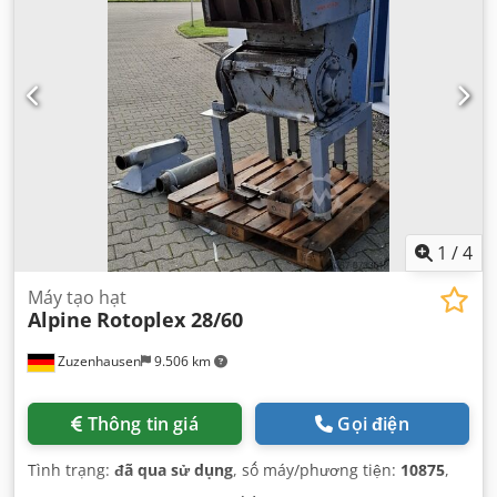
1
/
4
Máy tạo hạt
Alpine
Rotoplex 28/60
Zuzenhausen
9.506 km
Thông tin giá
Gọi điện
Tình trạng:
đã qua sử dụng
, số máy/phương tiện:
10875
,