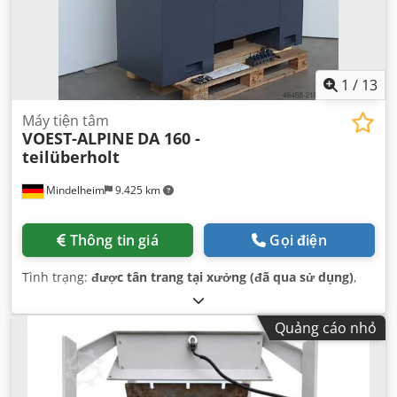
1
/
13
Máy tiện tâm
VOEST-ALPINE
DA 160 -
teilüberholt
Mindelheim
9.425 km
Thông tin giá
Gọi điện
Tình trạng:
được tân trang tại xưởng (đã qua sử dụng)
,
Quảng cáo nhỏ