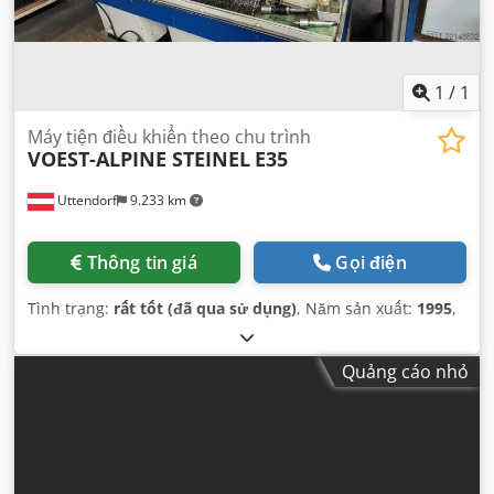
1
/
1
Máy tiện điều khiển theo chu trình
VOEST-ALPINE STEINEL
E35
Uttendorf
9.233 km
Thông tin giá
Gọi điện
Tình trạng:
rất tốt (đã qua sử dụng)
, Năm sản xuất:
1995
,
Quảng cáo nhỏ