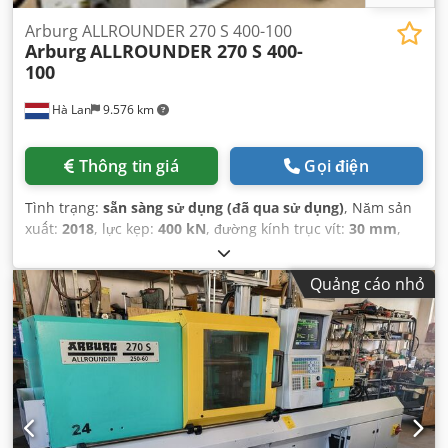
Arburg ALLROUNDER 270 S 400-100
Arburg
ALLROUNDER 270 S 400-
100
Hà Lan
9.576 km
Thông tin giá
Gọi điện
Tình trạng:
sẵn sàng sử dụng (đã qua sử dụng)
, Năm sản
xuất:
2018
, lực kẹp:
400 kN
, đường kính trục vít:
30 mm
,
trọng lượng phun:
79 g
,
Quảng cáo nhỏ