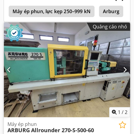
n
Máy ép phun, lực kẹp 250–999 kN
Arburg
Quảng cáo nhỏ
1
/
2
Máy ép phun
ARBURG
Allrounder 270-S-500-60