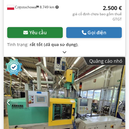
2.500 €
Częstochowa
8.749 km
giá cố định chưa bao gồm thuế
GTGT
Yêu cầu
Gọi điện
Tình trạng:
rất tốt (đã qua sử dụng)
,
Quảng cáo nhỏ