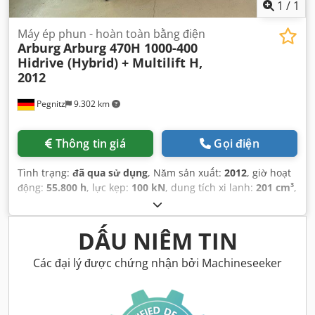
1
/
1
Máy ép phun - hoàn toàn bằng điện
Arburg
Arburg 470H 1000-400
Hidrive (Hybrid) + Multilift H,
2012
Pegnitz
9.302 km
Thông tin giá
Gọi điện
Tình trạng:
đã qua sử dụng
, Năm sản xuất:
2012
, giờ hoạt
động:
55.800 h
, lực kẹp:
100 kN
, dung tích xi lanh:
201 cm³
,
áp suất phun:
2.000 thanh
, trọng lượng tổng cộng:
5.400
kg
, đường kính băng tải trục vít:
40 mm
,
DẤU NIÊM TIN
Các đại lý được chứng nhận bởi Machineseeker