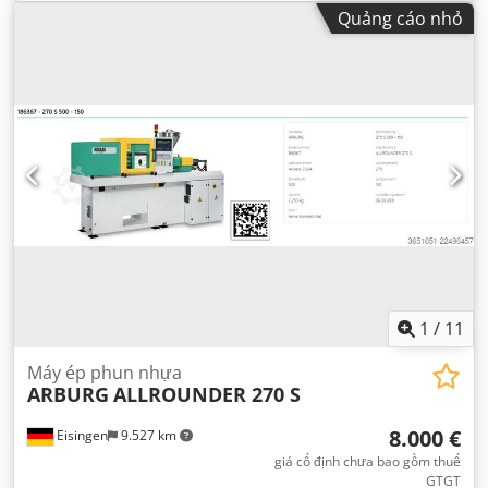
đường kính trục vít:
40 mm
, khoảng cách giữa các cột:
520
Quảng cáo nhỏ
mm
, dung tích xi lanh:
201 cm³
, áp suất phun:
2.000
thanh
, trọng lượng phun:
184 g
,
1
/
11
Máy ép phun nhựa
ARBURG
ALLROUNDER 270 S
8.000 €
Eisingen
9.527 km
giá cố định chưa bao gồm thuế
GTGT