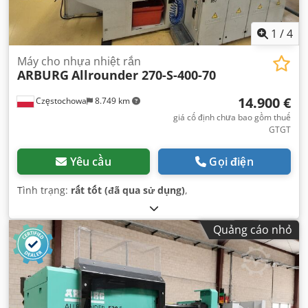
1
/
4
Máy cho nhựa nhiệt rắn
ARBURG
Allrounder 270-S-400-70
14.900 €
Częstochowa
8.749 km
giá cố định chưa bao gồm thuế
GTGT
Yêu cầu
Gọi điện
Tình trạng:
rất tốt (đã qua sử dụng)
,
Quảng cáo nhỏ