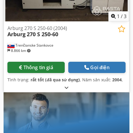
1
/
3
Arburg 270 S 250-60 (2004)
Arburg
270 S 250-60
Trenčianske Stankovce
8.866 km
Thông tin giá
Gọi điện
Tình trạng:
rất tốt (đã qua sử dụng)
, Năm sản xuất:
2004
,