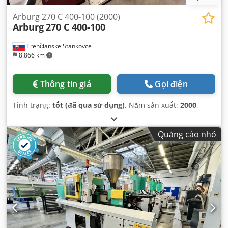
Arburg 270 C 400-100 (2000)
Arburg
270 C 400-100
Trenčianske Stankovce
8.866 km
Thông tin giá
Gọi điện
Tình trạng:
tốt (đã qua sử dụng)
, Năm sản xuất:
2000
,
Quảng cáo nhỏ