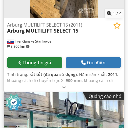
1
/
4
Arburg MULTILIFT SELECT 15 (2011)
Arburg
MULTILIFT SELECT 15
Trenčianske Stankovce
8.866 km
Thông tin giá
Gọi điện
Tình trạng:
rất tốt (đã qua sử dụng)
, Năm sản xuất:
2011
,
khoảng cách di chuyển trục X:
900 mm
, khoảng cách di
chuyển trục Y:
1.400 mm
, khoảng cách di chuyển trục Z:
2.800 mm
, trọng lượng tổng cộng:
450 kg
, Thiết bị:
tài liệu
Quảng cáo nhỏ
/ sổ tay hướng dẫn
,