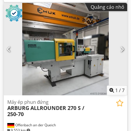
Quảng cáo nhỏ
1
/
7
Máy ép phun đứng
ARBURG
ALLROUNDER 270 S /
250-70
Offenbach an der Queich
9.553 km