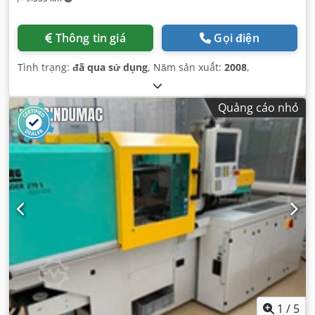
Thông tin giá
Gọi điện
Tình trạng:
đã qua sử dụng
, Năm sản xuất:
2008
,
Quảng cáo nhỏ
1
/
5