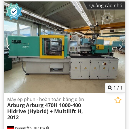
kg
, đường kính băng tải trục vít:
25 mm
,
Quảng cáo nhỏ
1
/
1
Máy ép phun - hoàn toàn bằng điện
Arburg
Arburg 470H 1000-400
Hidrive (Hybrid) + Multilift H,
2012
Pegnitz
9.302 km