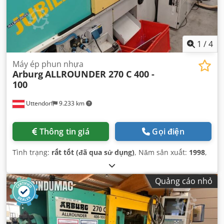
1
/
4
Máy ép phun nhựa
Arburg
ALLROUNDER 270 C 400 -
100
Uttendorf
9.233 km
Thông tin giá
Gọi điện
Tình trạng:
rất tốt (đã qua sử dụng)
, Năm sản xuất:
1998
,
Quảng cáo nhỏ