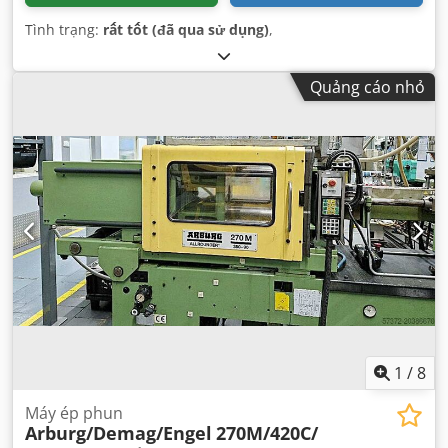
Tình trạng:
rất tốt (đã qua sử dụng)
,
Quảng cáo nhỏ
1
/
8
Máy ép phun
Arburg/Demag/Engel
270M/420C/