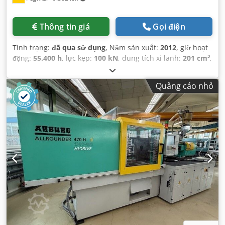
Thông tin giá
Gọi điện
Tình trạng:
đã qua sử dụng
, Năm sản xuất:
2012
, giờ hoạt
động:
55.400 h
, lực kẹp:
100 kN
, dung tích xi lanh:
201 cm³
,
áp suất phun:
2.000 thanh
, trọng lượng tổng cộng:
5.400
kg
, đường kính băng tải trục vít:
40 mm
,
Quảng cáo nhỏ