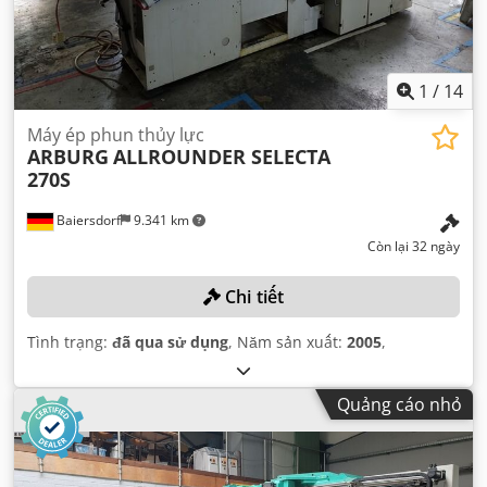
1
/
14
Máy ép phun thủy lực
ARBURG
ALLROUNDER SELECTA
270S
Baiersdorf
9.341 km
Còn lại 32 ngày
Chi tiết
Tình trạng:
đã qua sử dụng
, Năm sản xuất:
2005
,
Quảng cáo nhỏ