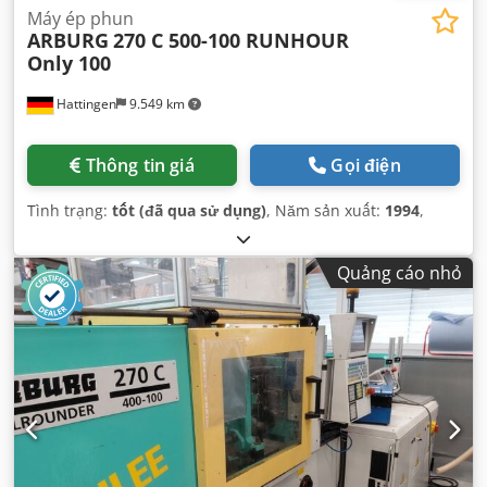
Máy ép phun
ARBURG
270 C 500-100 RUNHOUR
Only 100
Hattingen
9.549 km
Thông tin giá
Gọi điện
Tình trạng:
tốt (đã qua sử dụng)
, Năm sản xuất:
1994
,
Quảng cáo nhỏ