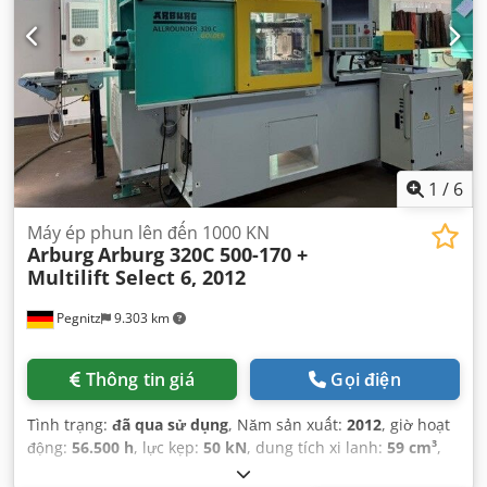
1
/
6
Máy ép phun lên đến 1000 KN
Arburg
Arburg 320C 500-170 +
Multilift Select 6, 2012
Pegnitz
9.303 km
Thông tin giá
Gọi điện
Tình trạng:
đã qua sử dụng
, Năm sản xuất:
2012
, giờ hoạt
động:
56.500 h
, lực kẹp:
50 kN
, dung tích xi lanh:
59 cm³
,
áp suất phun:
2.500 thanh
, trọng lượng tổng cộng:
2.900