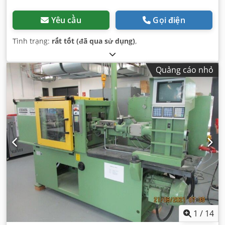
Yêu cầu
Gọi điện
Tình trạng:
rất tốt (đã qua sử dụng)
,
Quảng cáo nhỏ
1
/
14