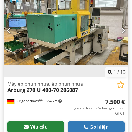
1
/
13
Máy ép phun nhựa, ép phun nhựa
Arburg
270 U 400-70 206087
7.500 €
Burgoberbach
9.384 km
giá cố định chưa bao gồm thuế
GTGT
Yêu cầu
Gọi điện