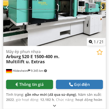
1
/
21
Máy ép phun nhựa
Arburg
520 E 1500-400 m.
Multilift u. Extras
Hildesheim
9.345 km
Thông tin giá
Gọi điện
Tình trạng:
gần như mới (đã qua sử dụng)
, Năm sản xuất:
2022
, giờ hoạt động:
12.182 h
, Chức năng:
hoạt động hoàn
toàn
, số máy/phương tiện:
259303
, lực kẹp:
1.500 kN
,