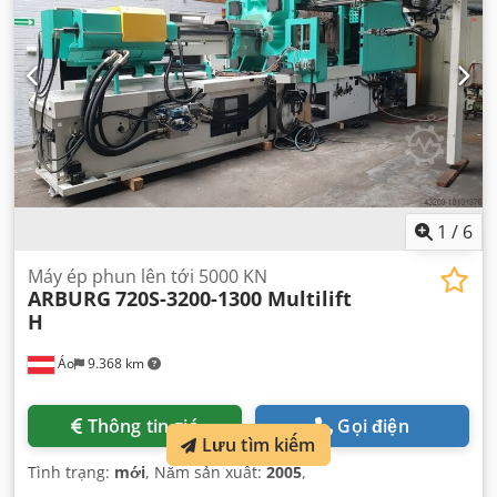
1
/
6
Máy ép phun lên tới 5000 KN
ARBURG
720S-3200-1300 Multilift
H
Áo
9.368 km
Thông tin giá
Gọi điện
Lưu tìm kiếm
Tình trạng:
mới
, Năm sản xuất:
2005
,