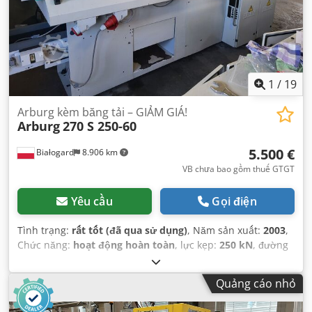
1
/
19
Arburg kèm băng tải – GIẢM GIÁ!
Arburg
270 S 250-60
5.500 €
Białogard
8.906 km
VB chưa bao gồm thuế GTGT
Yêu cầu
Gọi điện
Tình trạng:
rất tốt (đã qua sử dụng)
, Năm sản xuất:
2003
,
Chức năng:
hoạt động hoàn toàn
, lực kẹp:
250 kN
, đường
kính trục vít:
25 mm
, khoảng cách giữa các cột:
270 mm
,
dung tích xi lanh:
39 cm³
, trọng lượng phun:
36 g
, chiều
Quảng cáo nhỏ
cao khuôn (tối thiểu):
200 mm
, công suất:
10,2 kW (13,87
mã lực)
,