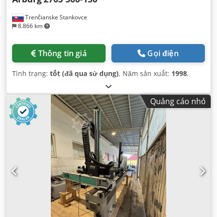
Trenčianske Stankovce
8.866 km
Thông tin giá
Gọi điện
Tình trạng:
tốt (đã qua sử dụng)
, Năm sản xuất:
1998
,
Quảng cáo nhỏ