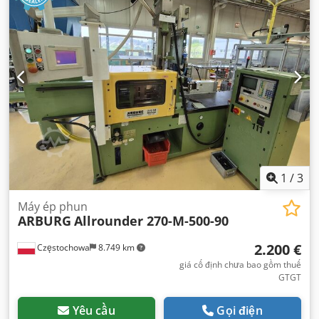
1
/
3
Máy ép phun
ARBURG
Allrounder 270-M-500-90
2.200 €
Częstochowa
8.749 km
giá cố định chưa bao gồm thuế
GTGT
Yêu cầu
Gọi điện