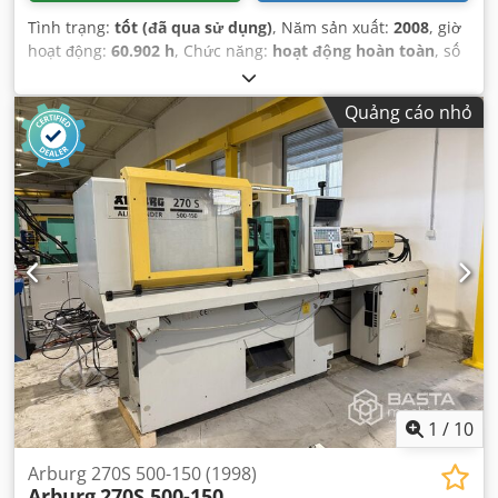
Tình trạng:
tốt (đã qua sử dụng)
, Năm sản xuất:
2008
, giờ
hoạt động:
60.902 h
, Chức năng:
hoạt động hoàn toàn
, số
máy/phương tiện:
206087
, lực kẹp:
400 kN
, đường kính
trục vít:
22 mm
, dung tích xi lanh:
34 cm³
,
Quảng cáo nhỏ
1
/
10
Arburg 270S 500-150 (1998)
Arburg
270S 500-150