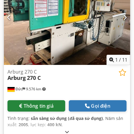
1
/
11
Arburg 270 C
Arburg
270 C
Đức
9.576 km
Thông tin giá
Gọi điện
Tình trạng:
sẵn sàng sử dụng (đã qua sử dụng)
, Năm sản
xuất:
2005
, lực kẹp:
400 kN
,