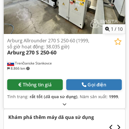
1
/
10
Arburg Allrounder 270 S 250-60 (1999,
số giờ hoạt động: 38.035 giờ)
Arburg
270 S 250-60
Trenčianske Stankovce
8.866 km
Thông tin giá
Gọi điện
Tình trạng:
rất tốt (đã qua sử dụng)
, Năm sản xuất:
1999
,
Khám phá thêm máy đã qua sử dụng