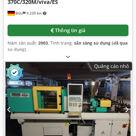
370C/320M/viva/ES
Đức
9.339 km
Thông tin giá
Năm sản xuất:
2003
, Tình trạng:
sẵn sàng sử dụng (đã qua
sử dụng)
,
Quảng cáo nhỏ