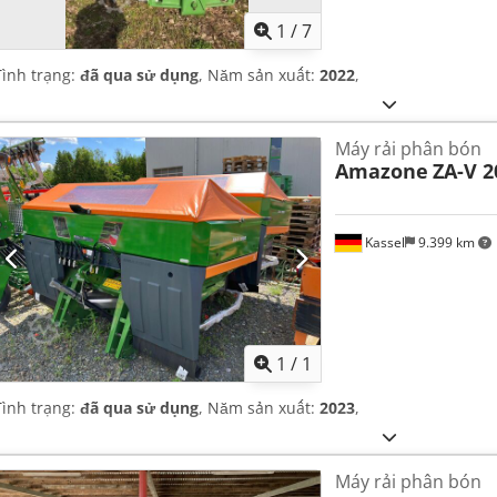
1
/
7
Tình trạng:
đã qua sử dụng
, Năm sản xuất:
2022
,
Máy rải phân bón
Amazone
ZA-V 2
Kassel
9.399 km
Yêu cầu th
1
/
1
Tình trạng:
đã qua sử dụng
, Năm sản xuất:
2023
,
Máy rải phân bón