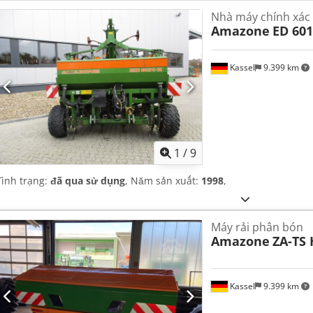
Nhà máy chính xác
Amazone
ED 601
Kassel
9.399 km
1
/
9
Tình trạng:
đã qua sử dụng
, Năm sản xuất:
1998
,
Máy rải phân bón
Amazone
ZA-TS 
Kassel
9.399 km