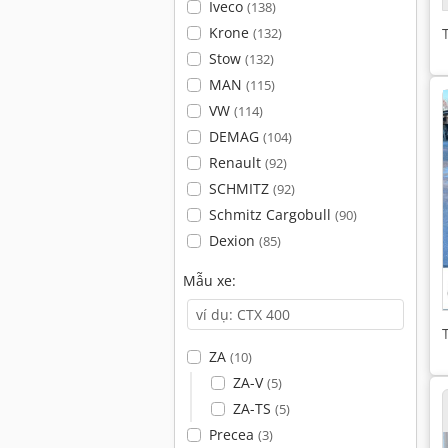
Iveco
(138)
Krone
(132)
Stow
(132)
MAN
(115)
VW
(114)
DEMAG
(104)
Renault
(92)
SCHMITZ
(92)
Schmitz Cargobull
(90)
Dexion
(85)
Mẫu xe:
ZA
(10)
ZA-V
(5)
ZA-TS
(5)
Precea
(3)