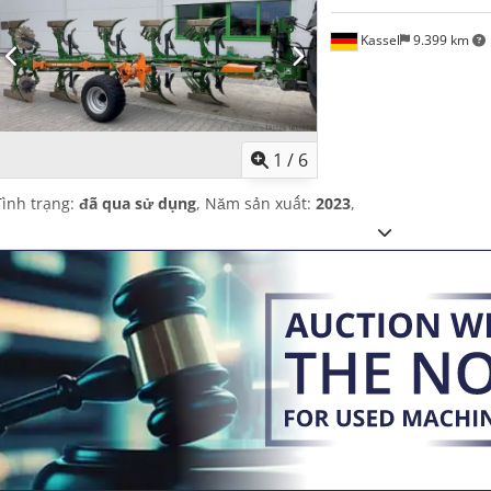
Kassel
9.399 km
1
/
6
Tình trạng:
đã qua sử dụng
, Năm sản xuất:
2023
,