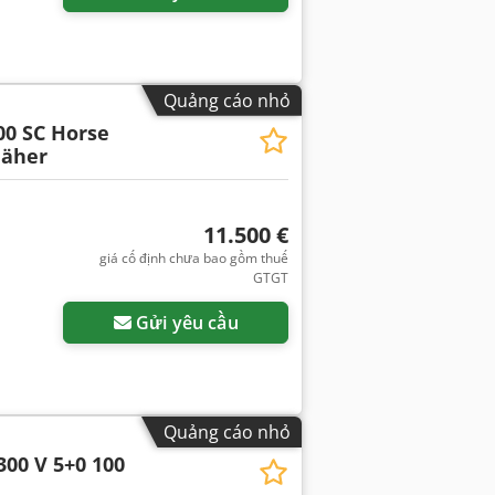
Quảng cáo nhỏ
00 SC Horse
äher
11.500 €
giá cố định chưa bao gồm thuế
GTGT
Gửi yêu cầu
Quảng cáo nhỏ
300 V 5+0 100