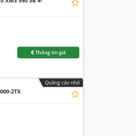
S XMS 950 SB 4-
Thông tin giá
Quảng cáo nhỏ
000-2TX