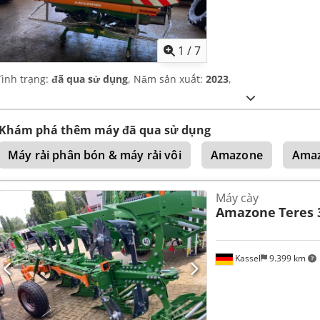
1
/
7
Tình trạng:
đã qua sử dụng
, Năm sản xuất:
2023
,
Khám phá thêm máy đã qua sử dụng
Máy rải phân bón & máy rải vôi
Amazone
Amaz
Máy cày
Amazone
Teres 
Kassel
9.399 km