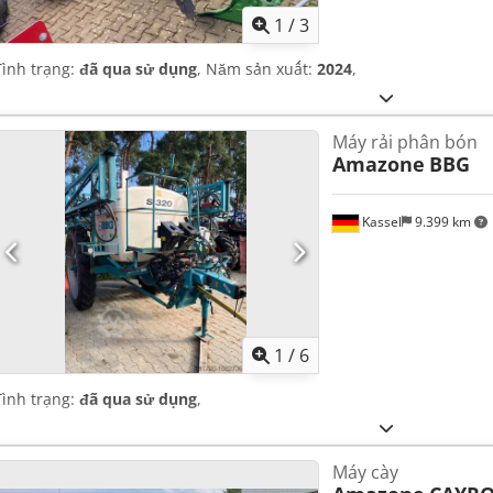
1
/
3
Tình trạng:
đã qua sử dụng
, Năm sản xuất:
2024
,
Máy rải phân bón
Amazone
BBG
Kassel
9.399 km
1
/
6
Tình trạng:
đã qua sử dụng
,
Máy cày