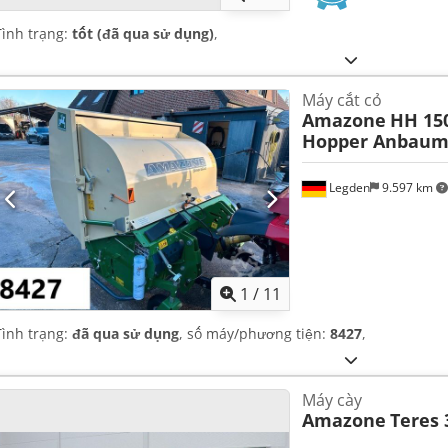
Tình trạng:
tốt (đã qua sử dụng)
,
Máy cắt cỏ
Amazone
HH 15
Hopper Anbaum
Legden
9.597 km
1
/
11
Tình trạng:
đã qua sử dụng
, số máy/phương tiện:
8427
,
Máy cày
Amazone
Teres 