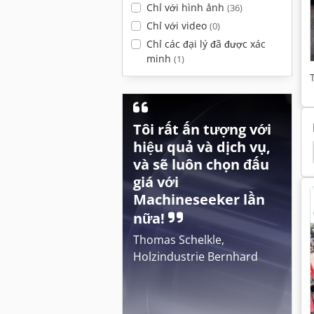
Chỉ với hình ảnh
(36)
Chỉ với video
(0)
Chỉ các đại lý đã được xác
minh
(1)
Tôi rất ấn tượng với
hiệu quả và dịch vụ,
 Ug 4500
Amazone Uf 901
Amazone Uf 1501
và sẽ luôn chọn đấu
giá với
Machineseeker lần
nữa!
Thomas Schelkle,
Holzindustrie Bernhard