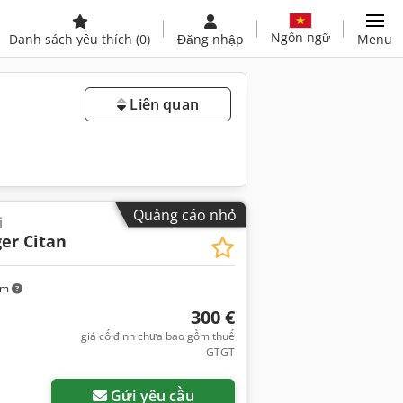
Ngôn ngữ
Danh sách yêu thích
(0)
Đăng nhập
Menu
Liên quan
Quảng cáo nhỏ
i
er Citan
km
300 €
giá cố định chưa bao gồm thuế
GTGT
Gửi yêu cầu