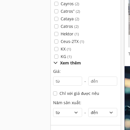
Cayros
(2)
Catros⁺
(2)
Cataya
(2)
Catros
(2)
Hektor
(1)
Ceus-2TX
(1)
KX
(1)
KG
(1)
Xem thêm
Giá:
-
Chỉ với giá được nêu
Năm sản xuất:
-