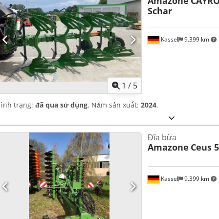
Amazone
CAYRO
Schar
Kassel
9.399 km
1
/
5
Tình trạng:
đã qua sử dụng
, Năm sản xuất:
2024
,
Đĩa bừa
Amazone
Ceus 5
Kassel
9.399 km