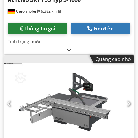
Gerolzhofen
9.382 km
Thông tin giá
Gọi điện
Tình trạng:
mới
,
Quảng cáo nhỏ