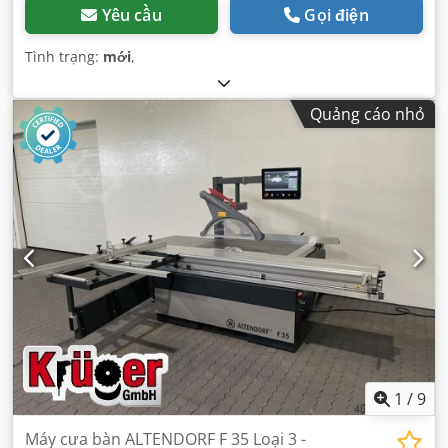
Yêu cầu
Gọi điện
Tình trạng:
mới
,
Quảng cáo nhỏ
1
/
9
Máy cưa bàn ALTENDORF F 35 Loại 3 -