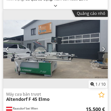
Quảng cáo nhỏ
1
/
10
Máy cưa bàn trượt
Altendorf
F 45 Elmo
15.500 €
Raasdorf bei Wien