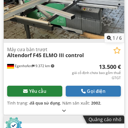
1
/
6
Máy cưa bàn trượt
Altendorf
F45 ELMO III control
13.500 €
Egenhofen
9.372 km
giá cố định chưa bao gồm thuế
GTGT
Yêu cầu
Gọi điện
Tình trạng:
đã qua sử dụng
, Năm sản xuất:
2002
,
Quảng cáo nhỏ