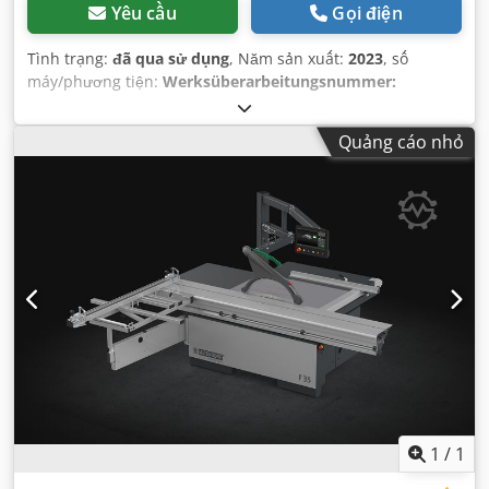
Yêu cầu
Gọi điện
Tình trạng:
đã qua sử dụng
, Năm sản xuất:
2023
, số
máy/phương tiện:
Werksüberarbeitungsnummer:
WÜA23051204239033
, Chức năng:
hoạt động hoàn toàn
,
công suất:
5 kW (6,80 mã lực)
, chiều rộng cắt tại thanh
Quảng cáo nhỏ
chặn song song:
1.300 mm
, đường kính chính của lưỡi cưa:
550 mm
, chiều dài phần (tối đa):
3.200 mm
, chiều dài bàn:
840 mm
,
1
/
1