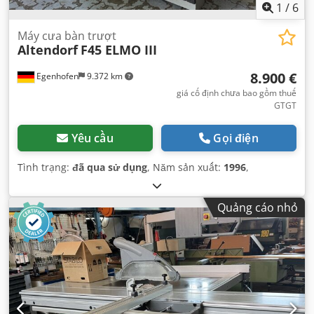
1
/
6
Máy cưa bàn trượt
Altendorf
F45 ELMO III
8.900 €
Egenhofen
9.372 km
giá cố định chưa bao gồm thuế
GTGT
Yêu cầu
Gọi điện
Tình trạng:
đã qua sử dụng
, Năm sản xuất:
1996
,
Quảng cáo nhỏ