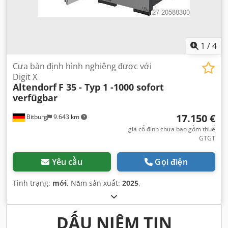
1
/
4
Cưa bàn định hình nghiêng được với
Digit X
Altendorf
F 35 - Typ 1 -1000 sofort
verfügbar
17.150 €
Bitburg
9.643 km
giá cố định chưa bao gồm thuế
GTGT
Yêu cầu
Gọi điện
Tình trạng:
mới
, Năm sản xuất:
2025
,
DẤU NIÊM TIN