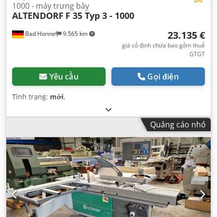
1000 - máy trưng bày
ALTENDORF
F 35 Typ 3 - 1000
23.135 €
Bad Honnef
9.565 km
giá cố định chưa bao gồm thuế
GTGT
Yêu cầu
Gọi điện
Tình trạng:
mới
,
Quảng cáo nhỏ