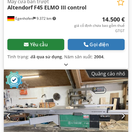
Máy cưa bàn trượt
Altendorf
F45 ELMO III control
14.500 €
Egenhofen
9.372 km
giá cố định chưa bao gồm thuế
GTGT
Yêu cầu
Gọi điện
Tình trạng:
đã qua sử dụng
, Năm sản xuất:
2004
,
Quảng cáo nhỏ