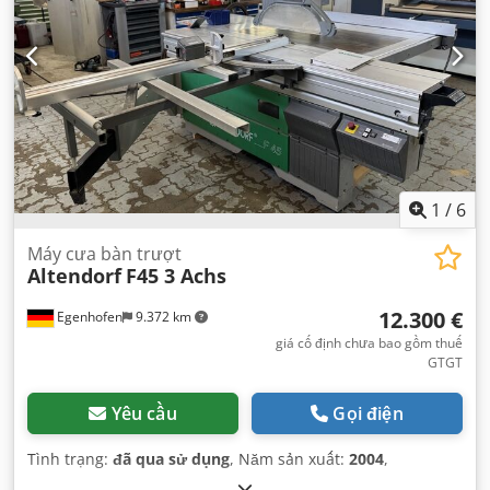
1
/
6
Máy cưa bàn trượt
Altendorf
F45 3 Achs
12.300 €
Egenhofen
9.372 km
giá cố định chưa bao gồm thuế
GTGT
Yêu cầu
Gọi điện
Tình trạng:
đã qua sử dụng
, Năm sản xuất:
2004
,