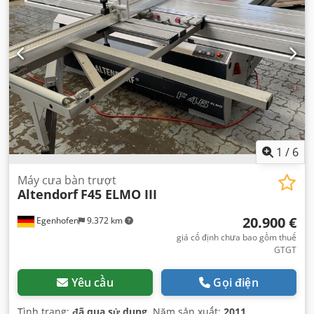
1
/
6
Máy cưa bàn trượt
Altendorf
F45 ELMO III
20.900 €
Egenhofen
9.372 km
giá cố định chưa bao gồm thuế
GTGT
Yêu cầu
Gọi điện
Tình trạng:
đã qua sử dụng
, Năm sản xuất:
2011
,