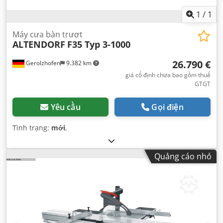
1
/
1
Máy cưa bàn trượt
ALTENDORF
F35 Typ 3-1000
26.790 €
Gerolzhofen
9.382 km
giá cố định chưa bao gồm thuế
GTGT
Yêu cầu
Gọi điện
Tình trạng:
mới
,
Quảng cáo nhỏ