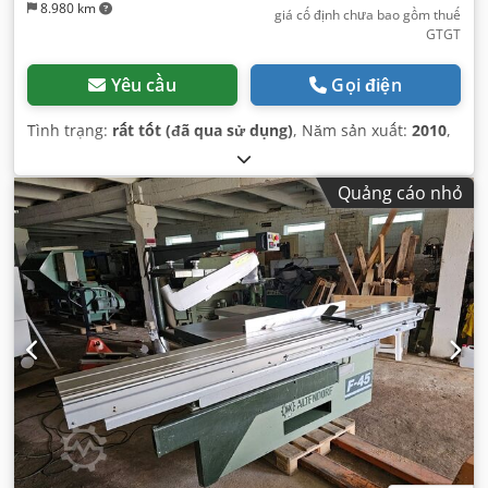
8.980 km
giá cố định chưa bao gồm thuế
GTGT
Yêu cầu
Gọi điện
Tình trạng:
rất tốt (đã qua sử dụng)
, Năm sản xuất:
2010
,
Quảng cáo nhỏ