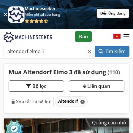
Machineseeker
Đến ứng dụng
Miễn phí tại cửa hàng
Bán
Tìm kiếm
Mua Altendorf Elmo 3 đã sử dụng
(110)
Bộ lọc
Liên quan
Altendorf
Xóa tất cả bộ lọc
Quảng cáo nhỏ