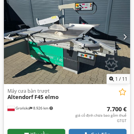
1
/
11
Máy cưa bàn trượt
Altendorf
F45 elmo
7.700 €
Grońsko
8.926 km
giá cố định chưa bao gồm thuế
GTGT