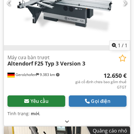
1
/
1
Máy cưa bàn trượt
Altendorf
F25 Typ 3 Version 3
12.650 €
Gerolzhofen
9.383 km
giá cố định chưa bao gồm thuế
GTGT
Yêu cầu
Gọi điện
Tình trạng:
mới
,
Quảng cáo nhỏ