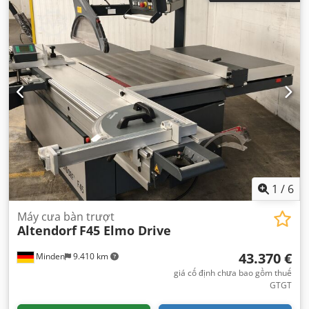
1
/
6
Máy cưa bàn trượt
Altendorf
F45 Elmo Drive
43.370 €
Minden
9.410 km
giá cố định chưa bao gồm thuế
GTGT