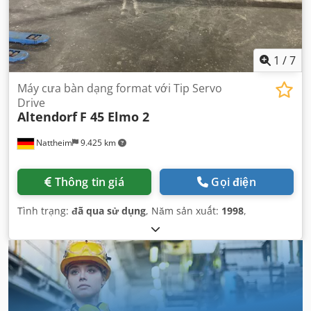
1
/
7
Máy cưa bàn dạng format với Tip Servo
Drive
Altendorf
F 45 Elmo 2
Nattheim
9.425 km
Thông tin giá
Gọi điện
Tình trạng:
đã qua sử dụng
, Năm sản xuất:
1998
,