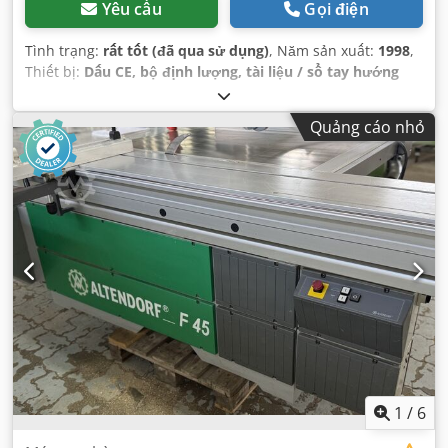
Yêu cầu
Gọi điện
Tình trạng:
rất tốt (đã qua sử dụng)
, Năm sản xuất:
1998
,
Thiết bị:
Dấu CE, bộ định lượng, tài liệu / sổ tay hướng
dẫn, tấm bảo vệ lưỡi cưa
,
Quảng cáo nhỏ
1
/
6