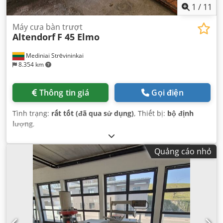
1
/
11
Máy cưa bàn trượt
Altendorf
F 45 Elmo
Mediniai Strėvininkai
8.354 km
Thông tin giá
Gọi điện
Tình trạng:
rất tốt (đã qua sử dụng)
, Thiết bị:
bộ định
lượng
,
Quảng cáo nhỏ