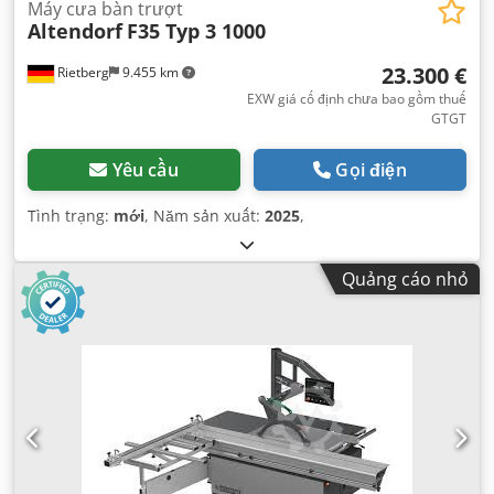
Máy cưa bàn trượt
Altendorf
F35 Typ 3 1000
23.300 €
Rietberg
9.455 km
EXW giá cố định chưa bao gồm thuế
GTGT
Yêu cầu
Gọi điện
Tình trạng:
mới
, Năm sản xuất:
2025
,
Quảng cáo nhỏ