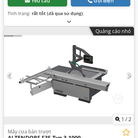
Yêu cầu
Gọi điện
Tình trạng:
rất tốt (đã qua sử dụng)
,
Quảng cáo nhỏ
1
/
2
Máy cưa bàn trượt
ALTENDORF
F35 Typ 3-1000