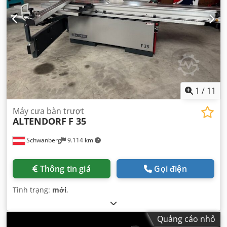
1
/
11
Máy cưa bàn trượt
ALTENDORF
F 35
Schwanberg
9.114 km
Thông tin giá
Gọi điện
Tình trạng:
mới
,
Quảng cáo nhỏ