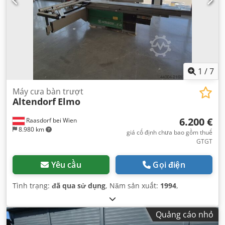
1
/
7
Máy cưa bàn trượt
Altendorf
Elmo
6.200 €
Raasdorf bei Wien
8.980 km
giá cố định chưa bao gồm thuế
GTGT
Yêu cầu
Gọi điện
Tình trạng:
đã qua sử dụng
, Năm sản xuất:
1994
,
Quảng cáo nhỏ