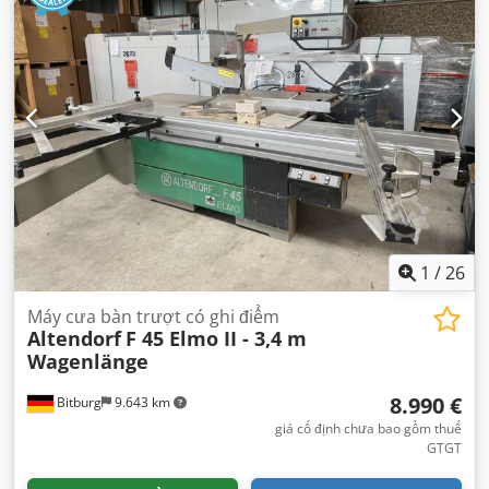
1
/
26
Máy cưa bàn trượt có ghi điểm
Altendorf
F 45 Elmo II - 3,4 m
Wagenlänge
8.990 €
Bitburg
9.643 km
giá cố định chưa bao gồm thuế
GTGT