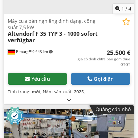
1
/
4
Máy cưa bàn nghiêng định dạng, công
suất 7,5 kW
Altendorf
F 35 TYP 3 - 1000 sofort
verfügbar
25.500 €
Bitburg
9.643 km
giá cố định chưa bao gồm thuế
GTGT
Yêu cầu
Gọi điện
Tình trạng:
mới
, Năm sản xuất:
2025
,
Quảng cáo nhỏ