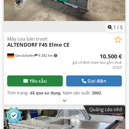
1
/
5
Máy cưa bàn trượt
ALTENDORF
F45 Elmo CE
10.500 €
Gerolzhofen
9.382 km
giá cố định chưa bao gồm thuế
GTGT
Yêu cầu
Gọi điện
Tình trạng:
đã qua sử dụng
, Năm sản xuất:
2002
,
Quảng cáo nhỏ