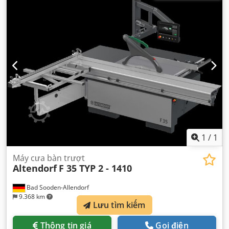
1
/
1
Máy cưa bàn trượt
Altendorf
F 35 TYP 2 - 1410
Bad Sooden-Allendorf
9.368 km
Lưu tìm kiếm
Thông tin giá
Gọi điện