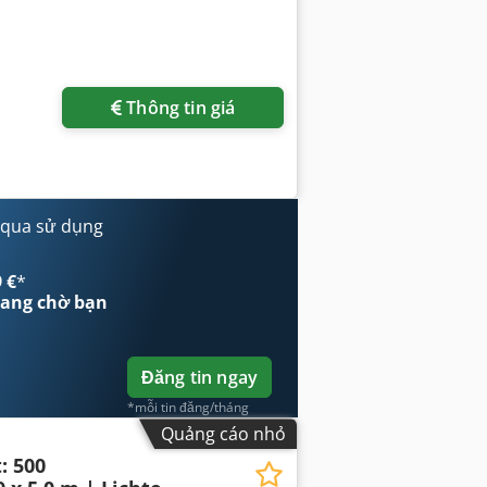
Thông tin giá
 qua sử dụng
 €
*
ang chờ bạn
Đăng tin ngay
*mỗi tin đăng/tháng
Quảng cáo nhỏ
: 500