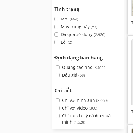
Tình trạng
Mới
(694)
Máy trưng bày
(57)
Đã qua sử dụng
(2.926)
Lỗi
(2)
Định dạng bán hàng
Quảng cáo nhỏ
(3.611)
Đấu giá
(68)
Chi tiết
Chỉ với hình ảnh
(3.660)
Chỉ với video
(360)
Chỉ các đại lý đã được xác
minh
(1.628)