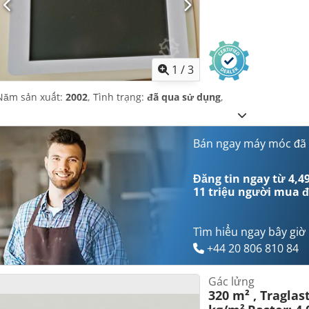
1
/
3
Năm sản xuất:
2002
, Tình trạng:
đã qua sử dụng
,
Bán ngay máy móc đã
Đăng tin ngay từ 4,49
11 triệu người mua
đ
Tìm hiểu ngay bây giờ
+44 20 806 810 84
Gác lửng
320 m² , Traglast