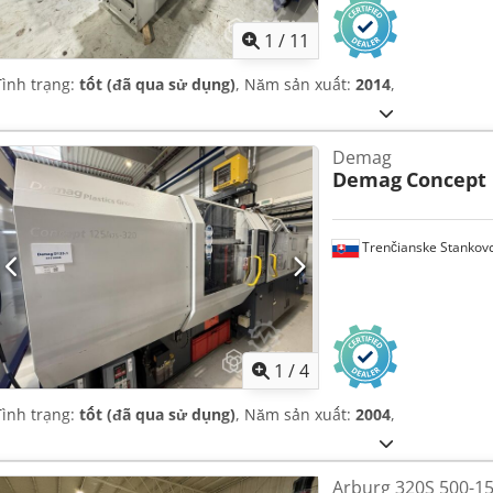
1
/
11
Tình trạng:
tốt (đã qua sử dụng)
, Năm sản xuất:
2014
,
Demag
Demag
Concept 
Trenčianske Stankov
1
/
4
Tình trạng:
tốt (đã qua sử dụng)
, Năm sản xuất:
2004
,
Arburg 320S 500-15