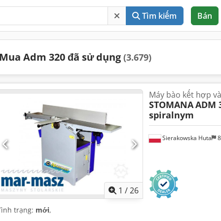
Tìm kiếm
Bán
Mua Adm 320 đã sử dụng
(3.679)
Máy bào kết hợp v
STOMANA
ADM 3
spiralnym
Sierakowska Huta
8
1
/
26
Tình trạng:
mới
,