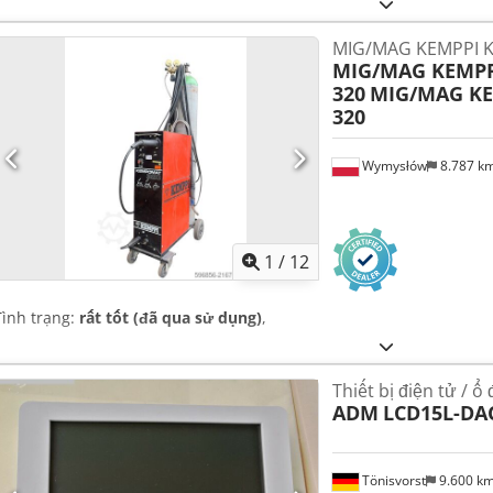
MIG/MAG KEMPPI 
MIG/MAG KEMP
320
MIG/MAG K
320
Wymysłów
8.787 k
1
/
12
Tình trạng:
rất tốt (đã qua sử dụng)
,
Thiết bị điện tử / ổ
ADM
LCD15L-DA
Tönisvorst
9.600 k