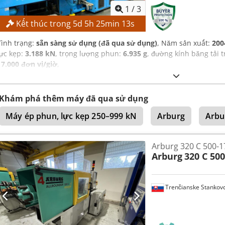
1
/
3
Kết thúc trong
5
d
5
h
25
min
12
s
Tình trạng:
sẵn sàng sử dụng (đã qua sử dụng)
, Năm sản xuất:
200
lực kẹp:
3.188 kN
, trọng lượng phun:
6.935 g
, đường kính băng tải t
17.000 đơn vị/giờ
,
Khám phá thêm máy đã qua sử dụng
Máy ép phun, lực kẹp 250–999 kN
Arburg
Arbu
Arburg 320 C 500-1
Arburg
320 C 500
Trenčianske Stankov