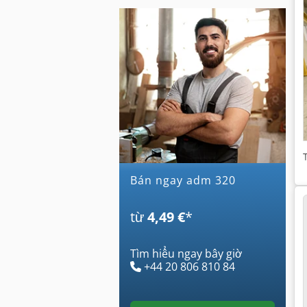
Bán ngay adm 320
từ
4,49 €
*
Tìm hiểu ngay bây giờ
+44 20 806 810 84