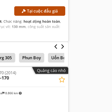
Tại cuộc đấu giá
4
, Chức năng:
hoạt động hoàn toàn
,
rục vít:
130 mm
, công suất sản xuất:
rg 305
Phun Boy
Uốn Boy
Quảng cáo nhỏ
70 (2014)
-170
ce
8.866 km