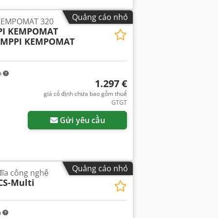
Quảng cáo nhỏ
KEMPOMAT 320
PI KEMPOMAT
EMPPI KEMPOMAT
m
1.297 €
giá cố định chưa bao gồm thuế
GTGT
Gửi yêu cầu
Quảng cáo nhỏ
 đĩa công nghệ
CS-Multi
m