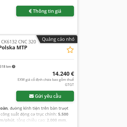
Thông tin giá
Quảng cáo nhỏ
 CK6132 CNC 320
Polska
MTP
518 km
14.240 €
EXW giá cố định chưa bao gồm thuế
GTGT
Gửi yêu cầu
toàn
, đường kính tiện trên bàn trượt
, công suất động cơ trục chính:
5.500
 m/phút
, tổng chiều cao:
2.000 mm
,
 tổng cộng:
1.800 kg
, Thiết bị:
tài liệu /