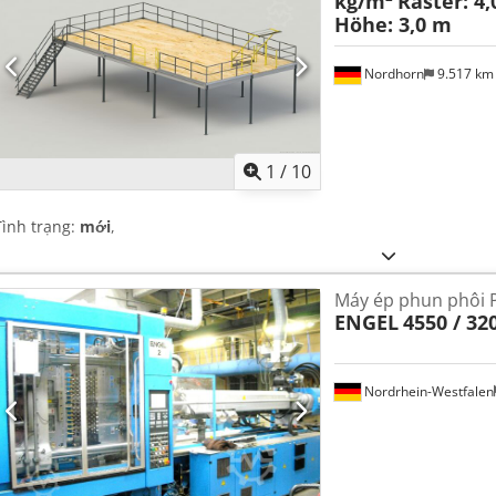
kg/m²
Raster: 4,
Höhe: 3,0 m
Nordhorn
9.517 k
1
/
10
Tình trạng:
mới
,
Máy ép phun phôi 
ENGEL
4550 / 3
Nordrhein-Westfalen