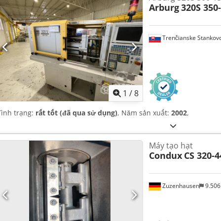
Arburg
320S 350
Trenčianske Stankov
1
/
8
Tình trạng:
rất tốt (đã qua sử dụng)
, Năm sản xuất:
2002
,
Máy tạo hạt
Condux
CS 320-4
Zuzenhausen
9.50