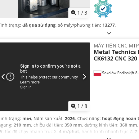
1
/
3
Tình trạng:
đã qua sử dụng
, số máy/phương tiện:
13277
,
MÁY TIỆN CNC MTP
Metal Technics 
CK6132 CNC 320
Sokołów Podlaski
8.
1
/
8
Tình trạng:
mới
, Năm sản xuất:
2026
, Chức năng:
hoạt động hoàn 
ngang:
210 mm
, chiều dài tiện:
350 mm
, đường kính tiện:
360 mm
W
, tốc độ chạy nhanh trục X:
4 m/phút
, hành trình nhanh trục Z:
7
tổng chiều dài:
2.280 mm
, tổng chiều rộng:
1.700 mm
, trọng lượng