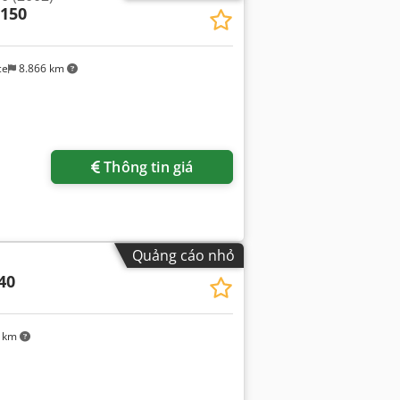
-150
ce
8.866 km
Thông tin giá
Quảng cáo nhỏ
40
6 km