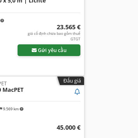
0 x 5,0 m | Lichte
m
23.565 €
giá cố định chưa bao gồm thuế
GTGT
Gửi yêu cầu
Đấu giá
PET
20 MacPET
9.569 km
45.000 €