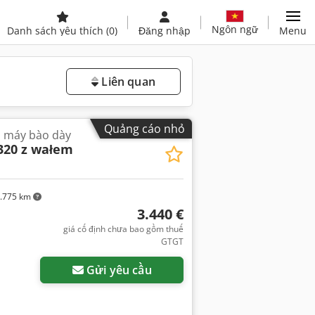
Ngôn ngữ
Danh sách yêu thích
(0)
Đăng nhập
Menu
Liên quan
Quảng cáo nhỏ
à máy bào dày
20 z wałem
.775 km
3.440 €
giá cố định chưa bao gồm thuế
GTGT
Gửi yêu cầu