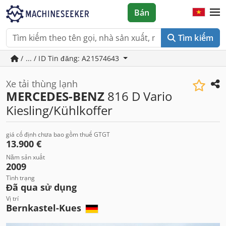
Bán
Tìm kiếm
/ ... / ID Tin đăng: A21574643
Xe tải thùng lạnh
MERCEDES-BENZ
816 D Vario
Kiesling/Kühlkoffer
giá cố định chưa bao gồm thuế GTGT
13.900 €
Năm sản xuất
2009
Tình trạng
Đã qua sử dụng
Vị trí
Bernkastel-Kues