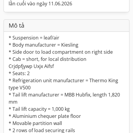
lần cuối vào ngày 11.06.2026
Mô tả
* Suspension = leaf/air
* Body manufacturer = Kiesling
* Side door to load compartment on right side
* Cab = short, for local distribution
Crjdpfjywp Uxjx Aifsf
* Seats: 2
* Refrigeration unit manufacturer = Thermo King
type V500
* Tail lift manufacturer = MBB Hubfix, length 1,820
mm
* Tail lift capacity = 1,000 kg
* Aluminium chequer plate floor
* Movable partition wall
* 2 rows of load securing rails