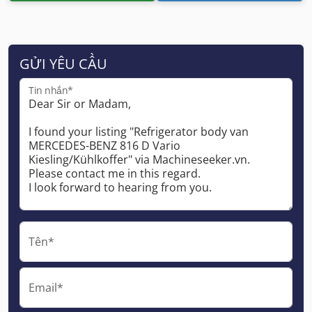
GỬI YÊU CẦU
Tin nhắn*
Tên*
Email*