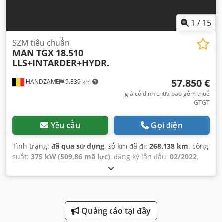
1
/
15
SZM tiêu chuẩn
MAN
TGX 18.510
LLS+INTARDER+HYDR.
57.850 €
HANDZAME
9.839 km
giá cố định chưa bao gồm thuế
GTGT
Yêu cầu
Gọi điện
Tình trạng:
đã qua sử dụng
, số km đã đi:
268.138 km
, công
suất:
375 kW (509,86 mã lực)
, đăng ký lần đầu:
02/2022
,
loại nhiên liệu:
diesel
, kích thước lốp xe:
385/65R22.5
, cấu
hình trục:
4x2
, chiều dài cơ sở:
3.600 mm
, nhiên liệu:
diesel
, phanh:
intarder
, màu sắc:
trắng
, cabin lái:
cabin
ngủ
, loại truyền động bánh răng:
tự động
, hạng mục khí
thải:
Euro 6
, hệ thống treo:
không khí
, Năm sản xuất:
Quảng cáo tại đây
2022
, Thiết bị:
hệ thống định vị, tủ lạnh, điều chỉnh cửa sổ