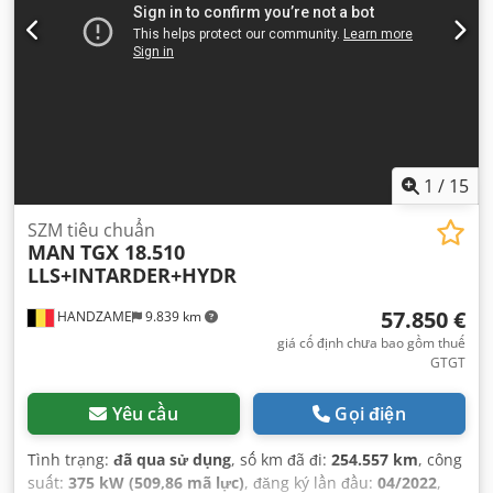
1
/
15
SZM tiêu chuẩn
MAN
TGX 18.510
LLS+INTARDER+HYDR
57.850 €
HANDZAME
9.839 km
giá cố định chưa bao gồm thuế
GTGT
Yêu cầu
Gọi điện
Tình trạng:
đã qua sử dụng
, số km đã đi:
254.557 km
, công
suất:
375 kW (509,86 mã lực)
, đăng ký lần đầu:
04/2022
,