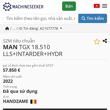
Bán
Tìm kiếm
/ ... / ID Tin đăng: A21577778
SZM tiêu chuẩn
MAN
TGX 18.510
LLS+INTARDER+HYDR
giá cố định chưa bao gồm thuế GTGT
57.850 €
Năm sản xuất
2022
Tình trạng
Đã qua sử dụng
Vị trí
HANDZAME