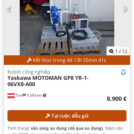
1
/
12
Kết thúc trong
4
d
13
h
55
min
40
s
Robot công nghiệp
Yaskawa
MOTOMAN GP8 YR-1-
06VX8-A00
Tirol
9.393 km
8.900 €
Tại cuộc đấu giá
Tình trạng:
sẵn sàng sử dụng (đã qua sử dụng)
, Năm sản