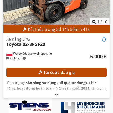
1
/
10
Kết thúc trong
5
d
14
h
50
min
40
s
Xe nâng LPG
Toyota
02-8FGF20
Województwo wielkopolskie
5.000 €
8.816 km
Tại cuộc đấu giá
Tình trạng:
sẵn sàng sử dụng (đã qua sử dụng)
, Chức
năng:
hoạt động hoàn toàn
, Năm sản xuất:
2021
, tải trọng:
2.000 kg
, chiều cao nâng:
4.300 mm
, nâng tự do:
1.330
mm
, loại cột:
triplex
, chiều cao xây dựng:
1.975 mm
,