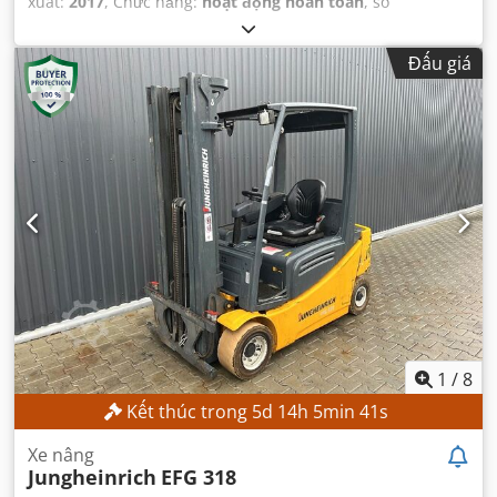
xuất:
2017
, Chức năng:
hoạt động hoàn toàn
, số
máy/phương tiện:
R17393-376-4-0
, trọng lượng tổng cộng:
32 kg
, tải trọng:
8 kg
, mô hình bộ điều khiển:
Yaskawa
Đấu giá
YRC1000
, nhà sản xuất teach pendant:
Yaskawa
, số lượng
trục:
6
,
1
/
8
Kết thúc trong
5
d
14
h
5
min
40
s
Xe nâng
Jungheinrich
EFG 318