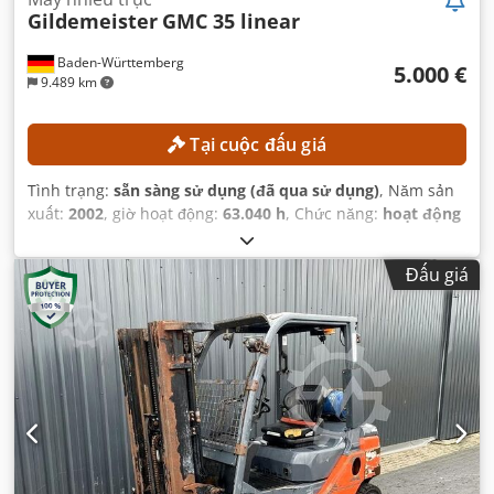
Gildemeister
GMC 35 linear
Baden-Württemberg
5.000 €
9.489 km
Tại cuộc đấu giá
Tình trạng:
sẵn sàng sử dụng (đã qua sử dụng)
, Năm sản
xuất:
2002
, giờ hoạt động:
63.040 h
, Chức năng:
hoạt động
hoàn toàn
,
Đấu giá