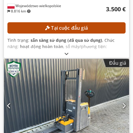
Województwo wielkopolskie
3.500 €
8.816 km
Tại cuộc đấu giá
Tình trạng:
sẵn sàng sử dụng (đã qua sử dụng)
, Chức
năng:
hoạt động hoàn toàn
, số máy/phương tiện:
FN498167
, Năm sản xuất:
2015
, giờ hoạt động:
15.254 h
,
chiều cao nâng:
4.700 mm
, nâng tự do:
1.490 mm
, loại cột:
Đấu giá
triplex
, chiều cao xây dựng:
2.132 mm
,