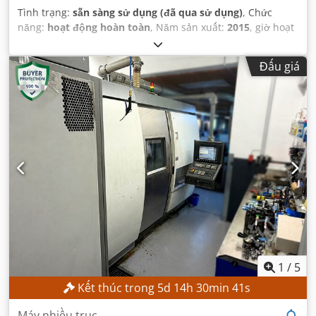
Tình trạng:
sẵn sàng sử dụng (đã qua sử dụng)
, Chức
năng:
hoạt động hoàn toàn
, Năm sản xuất:
2015
, giờ hoạt
động:
387 h
, số máy/phương tiện:
0200245029
, chiều cao
làm việc:
14.000 mm
,
Đấu giá
1
/
5
Kết thúc trong
5
d
14
h
30
min
40
s
Máy nhiều trục