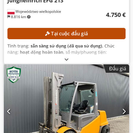
Jungheinrich
EFG 213
Województwo wielkopolskie
4.750 €
8.816 km
Tại cuộc đấu giá
Tình trạng:
sẵn sàng sử dụng (đã qua sử dụng)
, Chức
năng:
hoạt động hoàn toàn
, số máy/phương tiện:
FN651047
, Năm sản xuất:
2021
, giờ hoạt động:
17.268 h
,
chiều cao nâng:
4.700 mm
, nâng tự do:
1.535 mm
, loại cột:
Đấu giá
triplex
, chiều cao xây dựng:
2.125 mm
, Thiết bị:
dịch
chuyển bên
,