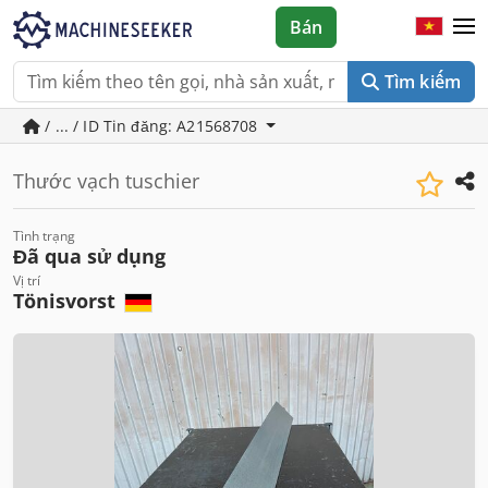
Bán
Tìm kiếm
/ ... / ID Tin đăng: A21568708
Thước vạch tuschier
Tình trạng
Đã qua sử dụng
Vị trí
Tönisvorst