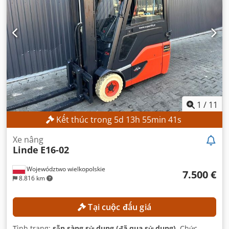
1
/
11
Kết thúc trong
5
d
13
h
55
min
40
s
Xe nâng
Linde
E16-02
Województwo wielkopolskie
7.500 €
8.816 km
Tại cuộc đấu giá
Tình trạng:
sẵn sàng sử dụng (đã qua sử dụng)
, Chức