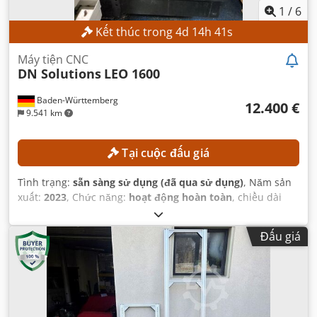
1
/
6
Kết thúc trong
4
d
14
h
40
s
Máy tiện CNC
DN Solutions
LEO 1600
Baden-Württemberg
12.400 €
9.541 km
Tại cuộc đấu giá
Tình trạng:
sẵn sàng sử dụng (đã qua sử dụng)
, Năm sản
xuất:
2023
, Chức năng:
hoạt động hoàn toàn
, chiều dài
tiện:
300 mm
, đường kính tiện:
300 mm
, lỗ trục chính:
52
mm
, tốc độ trục chính (tối đa):
4.500 vòng/phút
, mô hình
Đấu giá
bộ điều khiển:
FANUC CNC
,