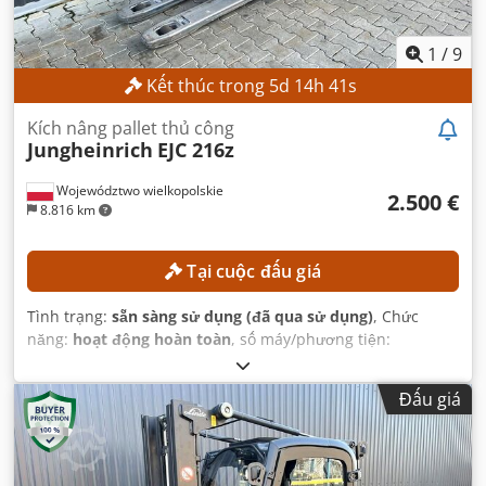
1
/
9
Kết thúc trong
5
d
14
h
40
s
Kích nâng pallet thủ công
Jungheinrich
EJC 216z
Województwo wielkopolskie
2.500 €
8.816 km
Tại cuộc đấu giá
Tình trạng:
sẵn sàng sử dụng (đã qua sử dụng)
, Chức
năng:
hoạt động hoàn toàn
, số máy/phương tiện:
90621285
, Năm sản xuất:
2021
, giờ hoạt động:
560 h
, chiều
cao nâng:
2.800 mm
, chiều cao xây dựng:
1.950 mm
,
Đấu giá