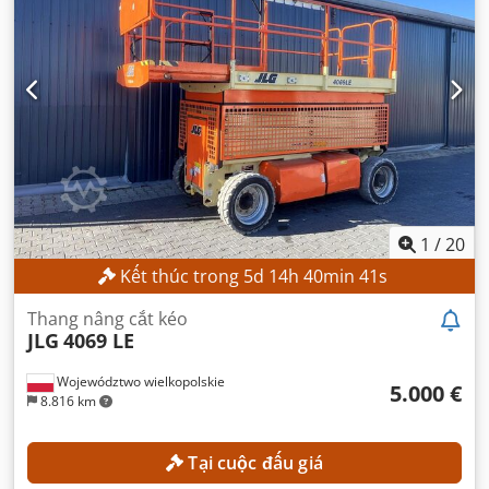
1
/
20
Kết thúc trong
5
d
14
h
40
min
40
s
Thang nâng cắt kéo
JLG
4069 LE
Województwo wielkopolskie
5.000 €
8.816 km
Tại cuộc đấu giá