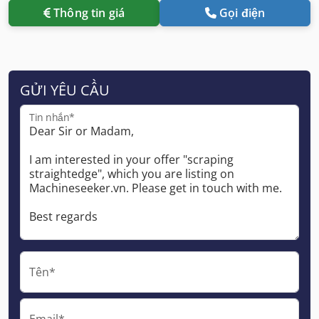
Thông tin giá
Gọi điện
GỬI YÊU CẦU
Tin nhắn*
Tên*
Email*