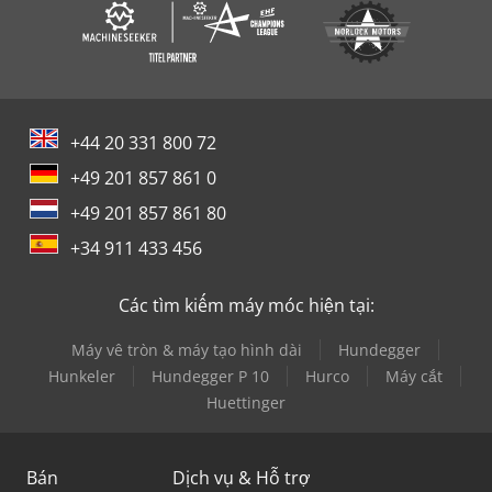
+44 20 331 800 72
+49 201 857 861 0
+49 201 857 861 80
+34 911 433 456
Các tìm kiếm máy móc hiện tại:
Máy vê tròn & máy tạo hình dài
Hundegger
Hunkeler
Hundegger P 10
Hurco
Máy cắt
Huettinger
Bán
Dịch vụ & Hỗ trợ