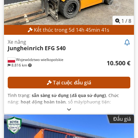
1
/
8
Kết thúc trong
5
d
14
h
45
min
40
s
Xe nâng
Jungheinrich
EFG S40
Województwo wielkopolskie
10.500 €
8.816 km
Tại cuộc đấu giá
Tình trạng:
sẵn sàng sử dụng (đã qua sử dụng)
, Chức
năng:
hoạt động hoàn toàn
, số máy/phương tiện:
FN552603
, Năm sản xuất:
2017
, giờ hoạt động:
1.398 h
,
chiều cao nâng:
3.540 mm
, loại cột:
duplex
, chiều cao xây
Đấu giá
dựng:
2.520 mm
, Thiết bị:
dịch chuyển bên
,