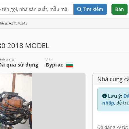
Tìm kiếm
Bán
 đăng: A21576243
80 2018 MODEL
ình trạng
Vị trí
Đã qua sử dụng
Бургас
Nhà cung c
Lưu ý:
Đă
nhập,
để tru
Đã đăng ký từ: