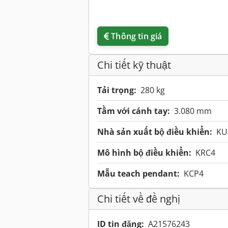
Thông tin giá
Chi tiết kỹ thuật
Tải trọng:
280 kg
Tầm với cánh tay:
3.080 mm
Nhà sản xuất bộ điều khiển:
KU
Mô hình bộ điều khiển:
KRC4
Mẫu teach pendant:
KCP4
Chi tiết về đề nghị
ID tin đăng:
A21576243