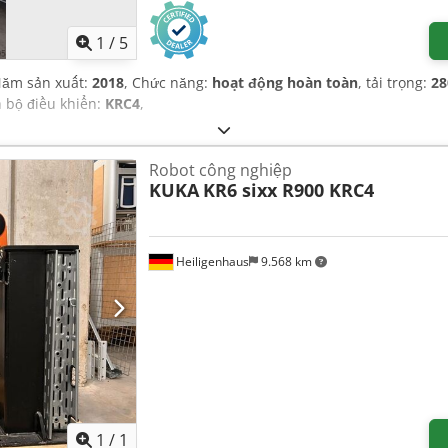
1
/
5
Năm sản xuất:
2018
, Chức năng:
hoạt động hoàn toàn
, tải trọng:
28
h bộ điều khiển:
KRC4
,
Robot công nghiệp
KUKA
KR6 sixx R900 KRC4
Heiligenhaus
9.568 km
Yêu cầu thêm hình ảnh
1
/
1