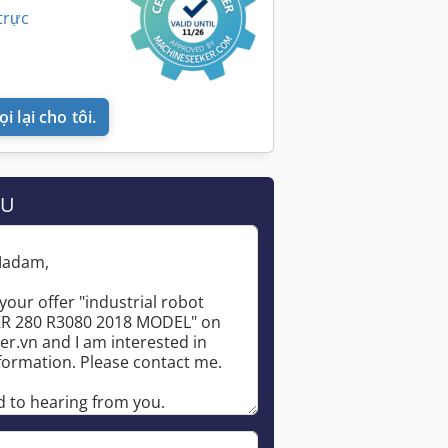
trực
i lại cho tôi.
ẦU