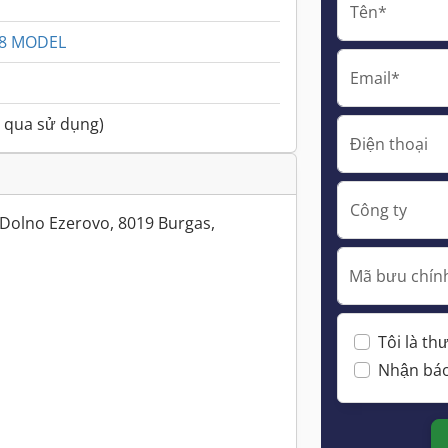
Tên*
18 MODEL
Email*
 qua sử dụng)
Điện thoại
Công ty
Dolno Ezerovo, 8019 Burgas,
Mã bưu chính
Tôi là t
Nhận báo