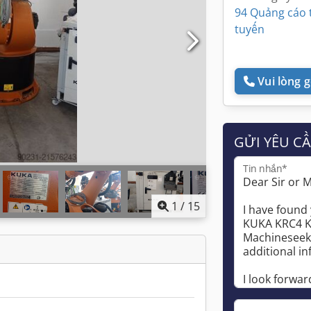
94 Quảng cáo 
tuyến
Vui lòng gọ
GỬI YÊU C
Tin nhắn*
1
/
15