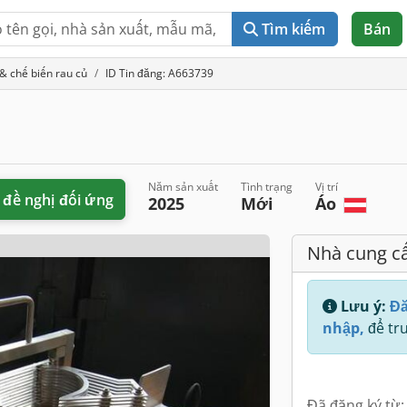
Tìm kiếm
Bán
 & chế biến rau củ
ID Tin đăng: A663739
Năm sản xuất
Tình trạng
Vị trí
 đề nghị đối ứng
2025
Mới
Áo
Nhà cung c
Lưu ý:
Đă
nhập,
để tru
Đã đăng ký từ: