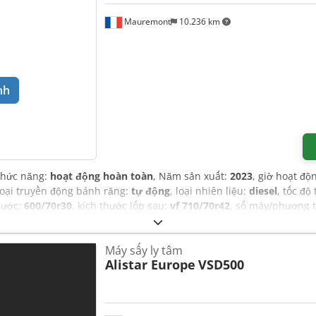
Mauremont
10.236 km
nh
Chức năng:
hoạt động hoàn toàn
, Năm sản xuất:
2023
, giờ hoạt độ
 loại truyền động bánh răng:
tự động
, loại nhiên liệu:
diesel
, tốc độ 
trước:
600/70r30
, kích thước lốp sau:
vf 710/70r42
, số máy/phương 
 máy đo năng suất có GPS, điều hòa không khí, đèn pha bổ sung
,
Máy sấy ly tâm
Alistar Europe
VSD500