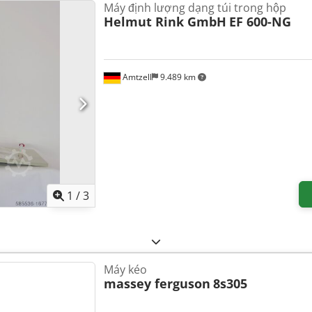
Máy định lượng dạng túi trong hộp
Helmut Rink GmbH
EF 600-NG
Amtzell
9.489 km
1
/
3
Máy kéo
massey ferguson
8s305