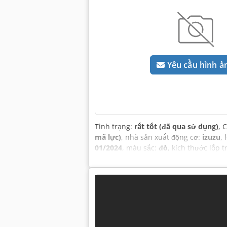
Yêu cầu hình ả
Tình trạng:
rất tốt (đã qua sử dụng)
, 
mã lực)
, nhà sản xuất động cơ:
izuzu
,
01/2024
, màu sắc:
đỏ
, kích thước lốp 
cabin, chiếu sáng, khớp nối rơ-moóc,