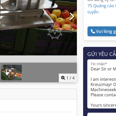
75 Quảng cáo 
tuyến
Vui lòng gọ
GỬI YÊU C
Tin nhắn*
1
/
4