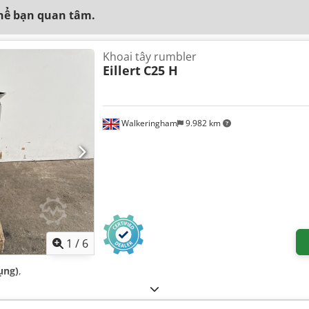
thể bạn quan tâm.
Khoai tây rumbler
Eillert
C25 H
Walkeringham
9.982 km
1
/
6
ụng)
,