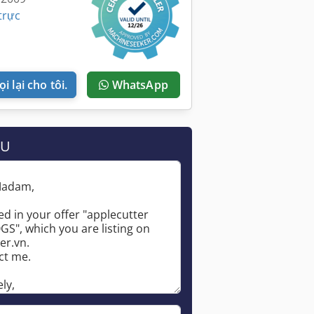
trực
i lại cho tôi.
WhatsApp
ẦU