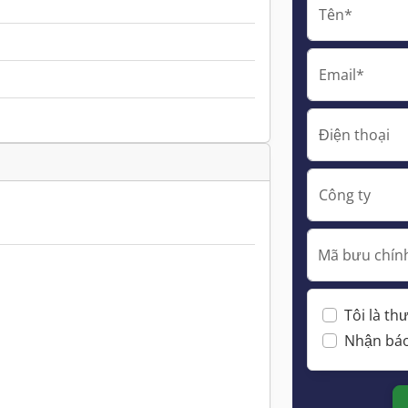
Tên*
Email*
Điện thoại
Công ty
Mã bưu chính
Tôi là t
Nhận báo