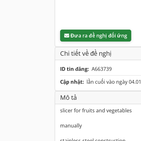
Đưa ra đề nghị đối ứng
Chi tiết về đề nghị
ID tin đăng:
A663739
Cập nhật:
lần cuối vào ngày 04.0
Mô tả
slicer for fruits and vegetables
manually
stainless-steel construction