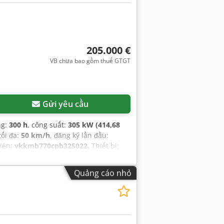
205.000 €
VB chưa bao gồm thuế GTGT
Gửi yêu cầu
ng:
300 h
, công suất:
305 kW (414,68
tối đa:
50 km/h
, đăng ký lần đầu:
tiện:
vkkmb770cpb325022
, Thiết bị:
Quảng cáo nhỏ