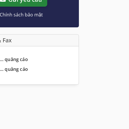
Chính sách bảo mật
& Fax
... quảng cáo
... quảng cáo