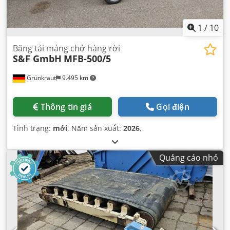
1
/
10
Băng tải máng chở hàng rời
S&F GmbH
MFB-500/5
Grünkraut
9.495 km
Thông tin giá
Gọi điện
Tình trạng:
mới
, Năm sản xuất:
2026
,
Quảng cáo nhỏ