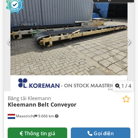
KM&EW144
, Thiết bị:
cabin, thuỷ lực
,
1
/
4
Băng tải Kleemann
Kleemann
Belt Conveyor
Maastricht
9.666 km
Thông tin giá
Gọi điện