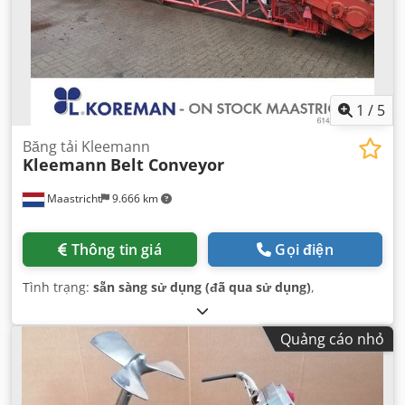
1
/
5
Băng tải Kleemann
Kleemann
Belt Conveyor
Maastricht
9.666 km
Thông tin giá
Gọi điện
Tình trạng:
sẵn sàng sử dụng (đã qua sử dụng)
,
Quảng cáo nhỏ