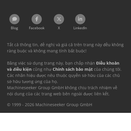
Blog
Facebook
X
LinkedIn
Tất cả thông tin, đề nghị và giá cả trên trang này đều không
ràng buộc và không mang tính bắt buộc!
Bằng việc sử dụng trang này, bạn chấp nhận
Điều khoản
và điều kiện
cũng như
Chính sách bảo mật
của chúng tôi.
Các nhãn hiệu được nêu thuộc quyền sở hữu của các chủ
sở hữu tương ứng của họ.
Machineseeker Group GmbH không chịu trách nhiệm về
nội dung của các trang web bên ngoài được liên kết.
© 1999 - 2026 Machineseeker Group GmbH
Trang web này được bảo vệ bởi reCAPTCHA và áp dụng
Chính sách
quyền riêng tư
và
Điều khoản dịch vụ
của Google.