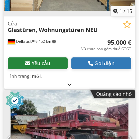
1
/
15
Cửa
Glastüren, Wohnungstüren NEU
95.000 €
Delbrück
9.452 km
VB chưa bao gồm thuế GTGT
Yêu cầu
Gọi điện
Tình trạng:
mới
,
Quảng cáo nhỏ