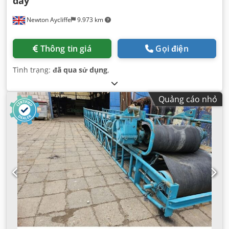
day
Newton Aycliffe
9.973 km
Thông tin giá
Gọi điện
Tình trạng:
đã qua sử dụng
,
Quảng cáo nhỏ