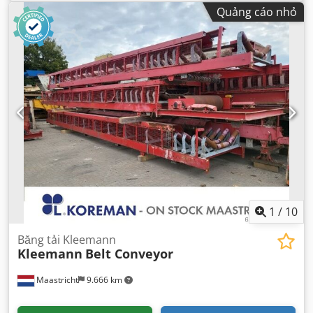
Quảng cáo nhỏ
1
/
10
Băng tải Kleemann
Kleemann
Belt Conveyor
Maastricht
9.666 km