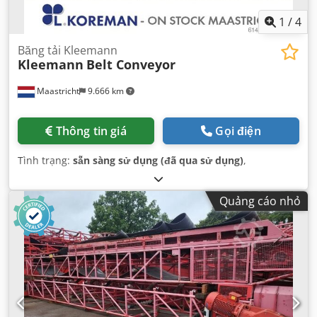
1
/
4
Băng tải Kleemann
Kleemann
Belt Conveyor
Maastricht
9.666 km
Thông tin giá
Gọi điện
Tình trạng:
sẵn sàng sử dụng (đã qua sử dụng)
,
Quảng cáo nhỏ