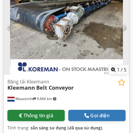
1
/
5
Băng tải Kleemann
Kleemann
Belt Conveyor
Maastricht
9.666 km
Thông tin giá
Gọi điện
Tình trạng:
sẵn sàng sử dụng (đã qua sử dụng)
,