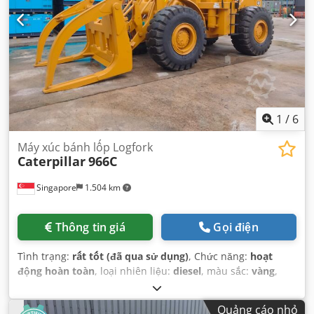
1
/
6
Máy xúc bánh lốp Logfork
Caterpillar
966C
Singapore
1.504 km
Thông tin giá
Gọi điện
Tình trạng:
rất tốt (đã qua sử dụng)
, Chức năng:
hoạt
động hoàn toàn
, loại nhiên liệu:
diesel
, màu sắc:
vàng
,
tình trạng lốp:
90 phần trăm
, tình trạng truyền động:
90
phần trăm
, số chỗ ngồi:
1
, số máy/phương tiện:
Quảng cáo nhỏ