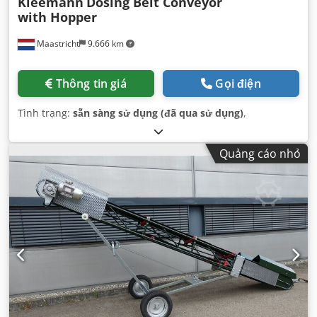
Kleemann
Dosing Belt Conveyor
with Hopper
Maastricht
9.666 km
Thông tin giá
Gọi điện
Tình trạng:
sẵn sàng sử dụng (đã qua sử dụng)
,
Quảng cáo nhỏ