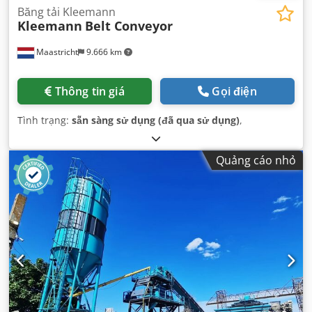
Băng tải Kleemann
Kleemann
Belt Conveyor
Maastricht
9.666 km
Thông tin giá
Gọi điện
Tình trạng:
sẵn sàng sử dụng (đã qua sử dụng)
,
Quảng cáo nhỏ