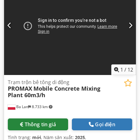
1
/
12
Trạm trộn bê tông di động
PROMAX
Mobile Concrete Mixing
Plant 60m3/h
Ba Lan
8.733 km
Thông tin giá
Gọi điện
Tình trạng:
mới
, Năm sản xuất:
2025
,