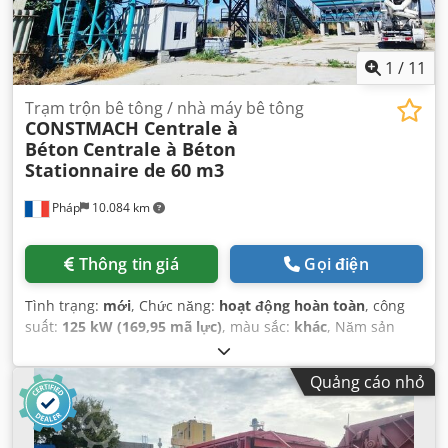
1
/
11
Trạm trộn bê tông / nhà máy bê tông
CONSTMACH Centrale à
Béton
Centrale à Béton
Stationnaire de 60 m3
Pháp
10.084 km
Thông tin giá
Gọi điện
Tình trạng:
mới
, Chức năng:
hoạt động hoàn toàn
, công
suất:
125 kW (169,95 mã lực)
, màu sắc:
khác
, Năm sản
xuất:
2026
, Thiết bị:
cabin
,
Quảng cáo nhỏ