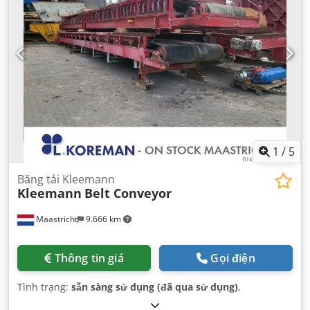
1
/
5
Băng tải Kleemann
Kleemann
Belt Conveyor
Maastricht
9.666 km
Thông tin giá
Gọi điện
Tình trạng:
sẵn sàng sử dụng (đã qua sử dụng)
,