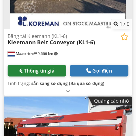
1
/
6
Băng tải Kleemann (KL1-6)
Kleemann
Belt Conveyor (KL1-6)
Maastricht
9.666 km
Thông tin giá
Gọi điện
Tình trạng:
sẵn sàng sử dụng (đã qua sử dụng)
,
Quảng cáo nhỏ