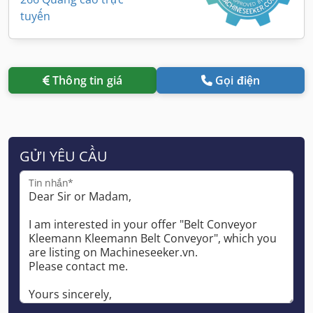
tuyến
Thông tin giá
Gọi điện
GỬI YÊU CẦU
Tin nhắn*