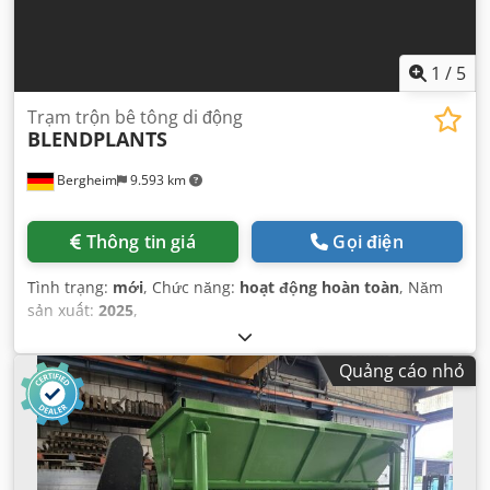
1
/
5
Trạm trộn bê tông di động
BLENDPLANTS
Bergheim
9.593 km
Thông tin giá
Gọi điện
Tình trạng:
mới
, Chức năng:
hoạt động hoàn toàn
, Năm
sản xuất:
2025
,
Quảng cáo nhỏ