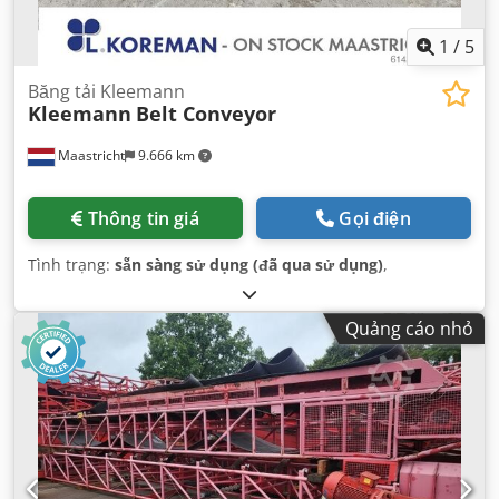
1
/
5
Băng tải Kleemann
Kleemann
Belt Conveyor
Maastricht
9.666 km
Thông tin giá
Gọi điện
Tình trạng:
sẵn sàng sử dụng (đã qua sử dụng)
,
Quảng cáo nhỏ