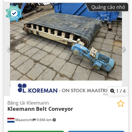
Quảng cáo nhỏ
1
/
4
Băng tải Kleemann
Kleemann
Belt Conveyor
Maastricht
9.666 km