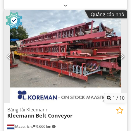
Quảng cáo nhỏ
1
/
10
Băng tải Kleemann
Kleemann
Belt Conveyor
Maastricht
9.666 km