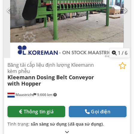
1
/
6
Băng tải cấp liệu định lượng Kleemann
kèm phễu
Kleemann
Dosing Belt Conveyor
with Hopper
Maastricht
9.666 km
Thông tin giá
Gọi điện
Tình trạng:
sẵn sàng sử dụng (đã qua sử dụng)
,