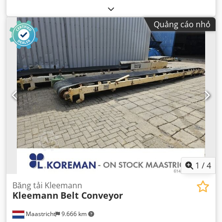
Quảng cáo nhỏ
1
/
4
Băng tải Kleemann
Kleemann
Belt Conveyor
Maastricht
9.666 km