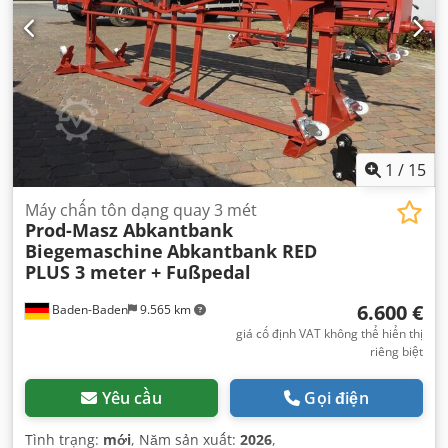
1
/
15
Máy chấn tôn dạng quay 3 mét
Prod-Masz Abkantbank
Biegemaschine
Abkantbank RED
PLUS 3 meter + Fußpedal
6.600 €
Baden-Baden
9.565 km
giá cố định VAT không thể hiển thị
riêng biệt
Yêu cầu
Gọi điện
Tình trạng:
mới
, Năm sản xuất:
2026
,