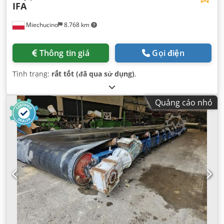
IFA
Miechucino
8.768 km
Thông tin giá
Gọi điện
Tình trạng:
rất tốt (đã qua sử dụng)
,
Quảng cáo nhỏ