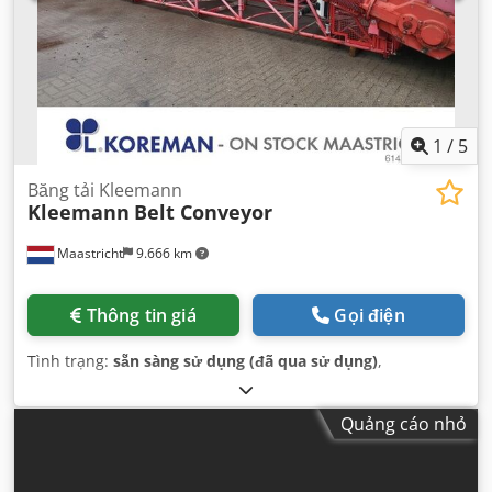
1
/
5
Băng tải Kleemann
Kleemann
Belt Conveyor
Maastricht
9.666 km
Thông tin giá
Gọi điện
Tình trạng:
sẵn sàng sử dụng (đã qua sử dụng)
,
Quảng cáo nhỏ