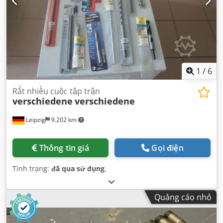
1
/
6
Rất nhiều cuộc tập trận
verschiedene
verschiedene
Leipzig
9.202 km
Thông tin giá
Gọi điện
Tình trạng:
đã qua sử dụng
,
Quảng cáo nhỏ