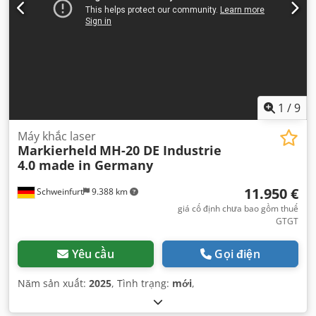
1
/
9
Máy khắc laser
Markierheld
MH-20 DE Industrie
4.0 made in Germany
11.950 €
Schweinfurt
9.388 km
giá cố định chưa bao gồm thuế
GTGT
Yêu cầu
Gọi điện
Năm sản xuất:
2025
, Tình trạng:
mới
,