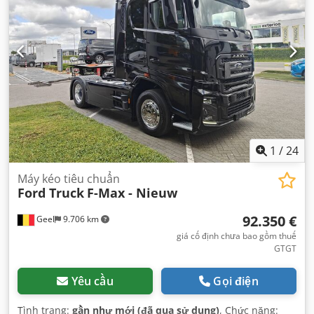
1
/
24
Máy kéo tiêu chuẩn
Ford Truck
F-Max - Nieuw
92.350 €
Geel
9.706 km
giá cố định chưa bao gồm thuế
GTGT
Yêu cầu
Gọi điện
Tình trạng:
gần như mới (đã qua sử dụng)
, Chức năng: