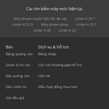
Các tìm kiếm máy móc hiện tại:
Máy khoan xuyên tâm tốc độ cao
Linde H 20 T
Linde H 25 D
Máy khoan-phay
Linde H 25 T
Linde H 30
Linde H 25
Bán
Dịch vụ & Hỗ trợ
Đăng quảng cáo
Đăng nhập
Quản lý tin rao
Câu hỏi thường gặp/Hỗ trợ
Đặt quảng cáo
Liên hệ
Dấu niêm tin
Mẫu hợp đồng mua bán
Gửi đấu giá