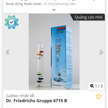
hoạt động hoàn toàn
, số máy/phương tiện:
NM0KCXTP6KRT98652
, số km đã đi:
100 km
, công suất:
367,75 kW (500,00 mã lực)
, đăng ký lần đầu:
10/2025
, loại
Quảng cáo nhỏ
nhiên liệu:
diesel
, kích thước lốp xe:
385/55 R 22.5 - 315/70
R 22.5
, cấu hình trục:
4x2
, chiều dài cơ sở:
3.600 mm
,
phanh:
intarder
, màu sắc:
đen
, cabin lái:
cabin ngủ
, loại
truyền động bánh răng:
tự động
, hạng mục khí thải:
Euro
6
, Thiết bị:
ABS, bộ lọc muội than, bộ sưởi đỗ xe, cánh
lướt gió, hệ thống định vị, kiểm soát hành trình, kiểm
soát lực kéo, máy tính trên xe, túi khí, điều hòa không
khí
,
1
/
3
Galileo nhiệt kế
Dr. Friedrichs Gruppe
6715 B