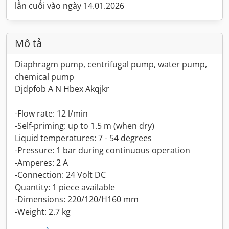
lần cuối vào ngày 14.01.2026
Mô tả
Diaphragm pump, centrifugal pump, water pump,
chemical pump
Djdpfob A N Hbex Akqjkr
-Flow rate: 12 l/min
-Self-priming: up to 1.5 m (when dry)
Liquid temperatures: 7 - 54 degrees
-Pressure: 1 bar during continuous operation
-Amperes: 2 A
-Connection: 24 Volt DC
Quantity: 1 piece available
-Dimensions: 220/120/H160 mm
-Weight: 2.7 kg