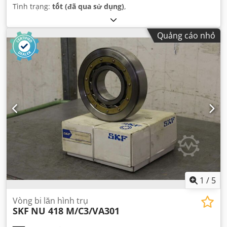
Tình trạng:
tốt (đã qua sử dụng)
,
Quảng cáo nhỏ
1
/
5
Vòng bi lăn hình trụ
SKF
NU 418 M/C3/VA301