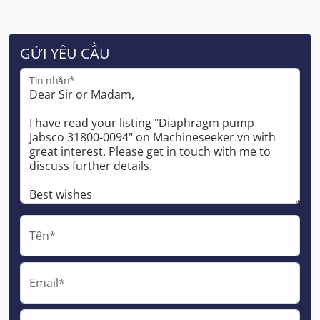
GỬI YÊU CẦU
Tin nhắn*
Tên*
Email*