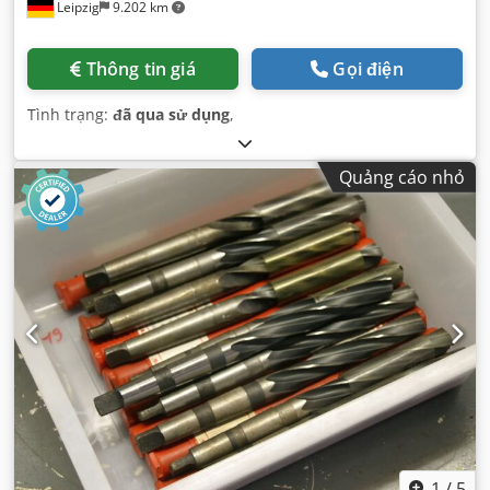
Leipzig
9.202 km
Thông tin giá
Gọi điện
Tình trạng:
đã qua sử dụng
,
Quảng cáo nhỏ
1
/
5