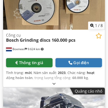
1
/
8
Công cụ
Bosch
Grinding discs 160.000 pcs
Boxmeer
9.624 km
Thông tin giá
Gọi điện
Tình trạng:
mới
, Năm sản xuất:
2023
, Chức năng:
hoạt
động hoàn toàn
, trọng lượng tổng cộng:
60.000 kg
,
Quảng cáo nhỏ