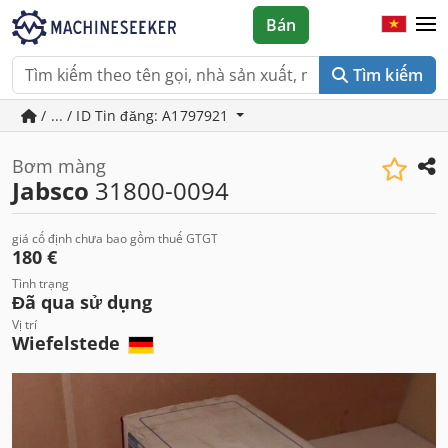
Bán
Tìm kiếm
/ ... / ID Tin đăng: A1797921
Bơm màng
Jabsco
31800-0094
giá cố định chưa bao gồm thuế GTGT
180 €
Tình trạng
Đã qua sử dụng
Vị trí
Wiefelstede