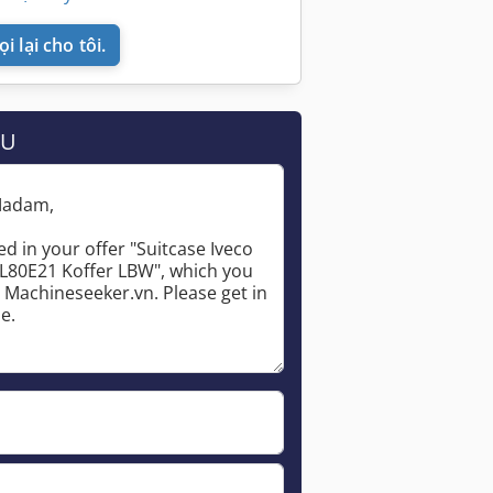
i lại cho tôi.
ẦU