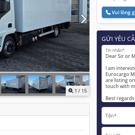
Vui lòng gọ
GỬI YÊU C
Tin nhắn*
1
/
15
Tên*