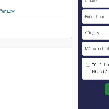
Email*
ffer LBW
Điện thoại
Công ty
Mã bưu chính
Tôi là t
Nhận báo