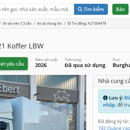
Tìm kiếm
Bán
Xe tải trên 7,5 tấn
Xe tải thùng kín
ID Tin đăng: A21564478
1 Koffer LBW
Năm sản xuất
Tình trạng
Vị trí
ửi yêu cầu
2026
Đã qua sử dụng
Burgh
Nhà cung c
Lưu ý:
Đă
nhập,
để tru
Đã đăng ký từ:
742 Quảng cáo