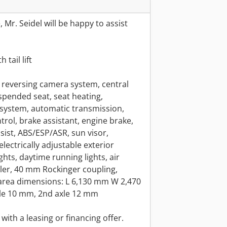
, Mr. Seidel will be happy to assist
tail lift
, reversing camera system, central
uspended seat, seat heating,
 system, automatic transmission,
trol, brake assistant, engine brake,
ssist, ABS/ESP/ASR, sun visor,
lectrically adjustable exterior
ghts, daytime running lights, air
iler, 40 mm Rockinger coupling,
area dimensions: L 6,130 mm W 2,470
xle 10 mm, 2nd axle 12 mm
with a leasing or financing offer.