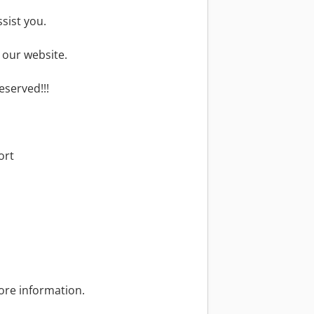
ssist you.
 our website.
eserved!!!
ort
ore information.