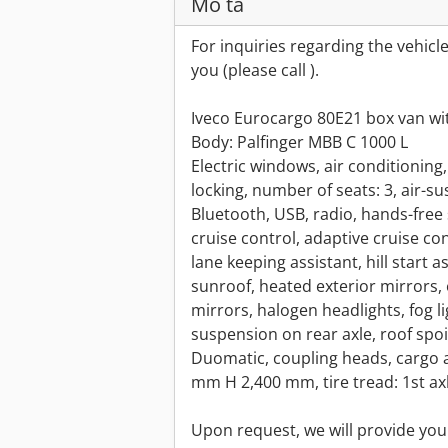
Mô tả
For inquiries regarding the vehicle
you (please call ).
Iveco Eurocargo 80E21 box van with 
Body: Palfinger MBB C 1000 L
Electric windows, air conditioning
locking, number of seats: 3, air-s
Bluetooth, USB, radio, hands-free
cruise control, adaptive cruise con
lane keeping assistant, hill start a
sunroof, heated exterior mirrors, e
mirrors, halogen headlights, fog li
suspension on rear axle, roof spo
Duomatic, coupling heads, cargo 
mm H 2,400 mm, tire tread: 1st a
Upon request, we will provide you 