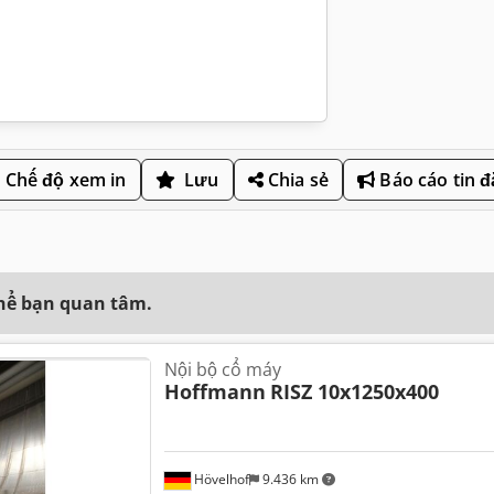
Chế độ xem in
Lưu
Chia sẻ
Báo cáo tin 
thể bạn quan tâm.
Nội bộ cổ máy
Hoffmann
RISZ 10x1250x400
Hövelhof
9.436 km