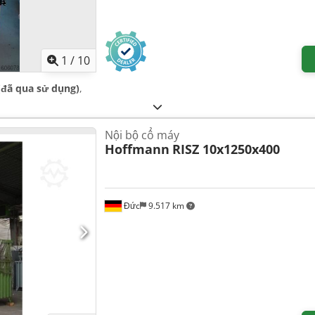
1
/
10
(đã qua sử dụng)
,
Nội bộ cổ máy
Hoffmann
RISZ 10x1250x400
Đức
9.517 km