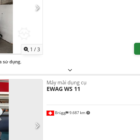
1
/
3
a sử dụng
,
Máy mài dụng cụ
EWAG
WS 11
Brügg
9.687 km