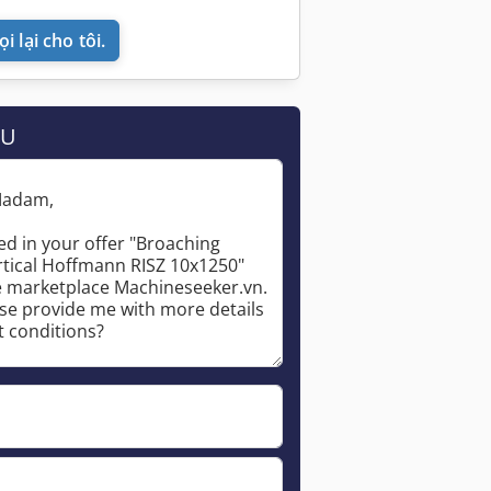
i lại cho tôi.
ẦU