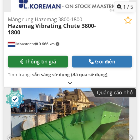
1
/
5
Máng rung Hazemag 3800-1800
Hazemag
Vibrating Chute 3800-
1800
Maastricht
9.666 km
Thông tin giá
Gọi điện
Tình trạng:
sẵn sàng sử dụng (đã qua sử dụng)
,
Quảng cáo nhỏ