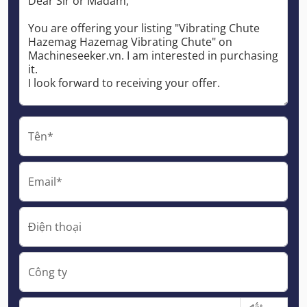
Tên*
Email*
Điện thoại
Công ty