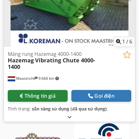
1
/
6
Máng rung Hazemag 4000-1400
Hazemag
Vibrating Chute 4000-
1400
Maastricht
9.666 km
Thông tin giá
Gọi điện
Tình trạng:
sẵn sàng sử dụng (đã qua sử dụng)
,