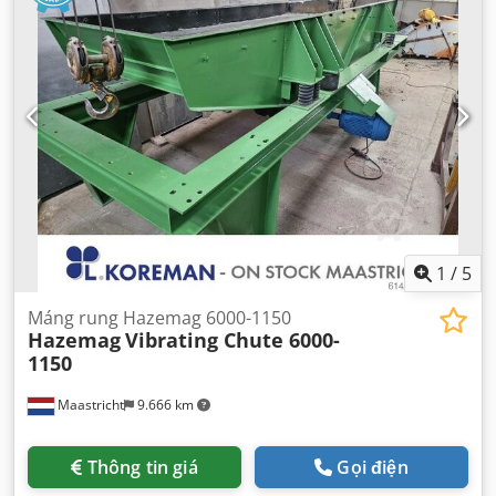
1
/
5
Máng rung Hazemag 6000-1150
Hazemag
Vibrating Chute 6000-
1150
Maastricht
9.666 km
Thông tin giá
Gọi điện