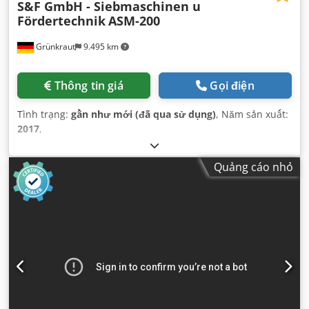
S&F GmbH - Siebmaschinen u
Fördertechnik
ASM-200
Grünkraut
9.495 km
Thông tin giá
Gọi điện
Tình trạng:
gần như mới (đã qua sử dụng)
, Năm sản xuất:
2017
,
Quảng cáo nhỏ