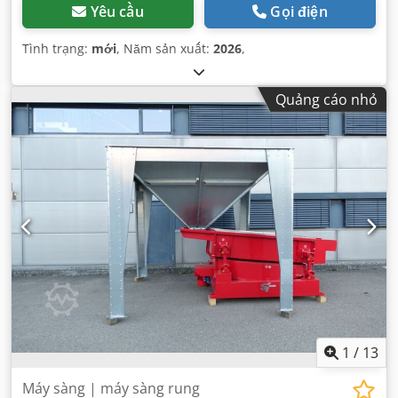
Yêu cầu
Gọi điện
Tình trạng:
mới
, Năm sản xuất:
2026
,
Quảng cáo nhỏ
1
/
13
Máy sàng | máy sàng rung