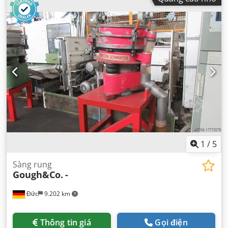
1
/
5
Sàng rung
Gough&Co.
-
Đức
9.202 km
Thông tin giá
Gọi điện