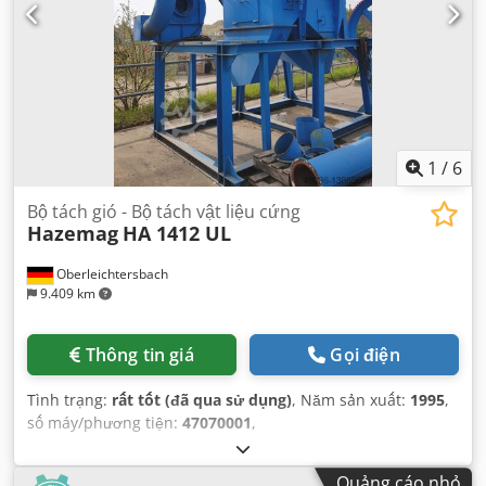
1
/
6
Bộ tách gió - Bộ tách vật liệu cứng
Hazemag
HA 1412 UL
Oberleichtersbach
9.409 km
Thông tin giá
Gọi điện
Tình trạng:
rất tốt (đã qua sử dụng)
, Năm sản xuất:
1995
,
số máy/phương tiện:
47070001
,
Quảng cáo nhỏ