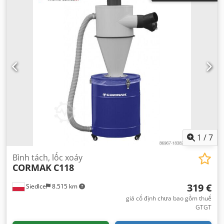
1
/
7
Bình tách, lốc xoáy
CORMAK
C118
319 €
Siedlce
8.515 km
giá cố định chưa bao gồm thuế
GTGT