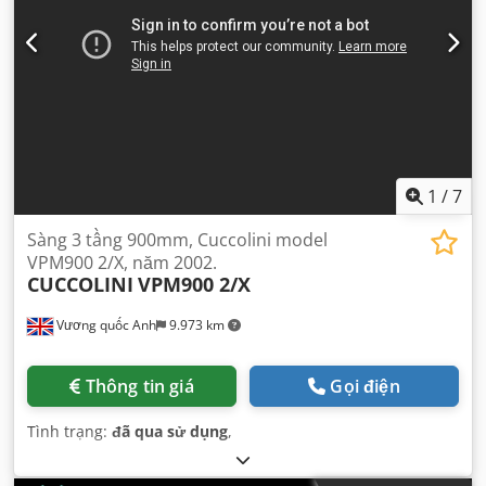
1
/
7
Sàng 3 tầng 900mm, Cuccolini model
VPM900 2/X, năm 2002.
CUCCOLINI
VPM900 2/X
Vương quốc Anh
9.973 km
Thông tin giá
Gọi điện
Tình trạng:
đã qua sử dụng
,