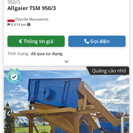
950/3
Allgaier
TSM 950/3
Ożarów Mazowiecki
8.614 km
Thông tin giá
Gọi điện
Tình trạng:
đã qua sử dụng
,
Quảng cáo nhỏ