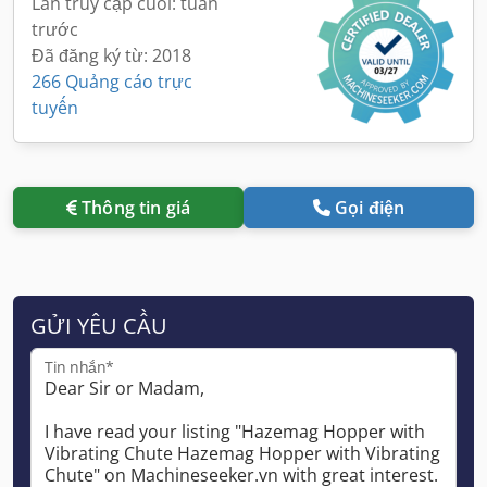
Lần truy cập cuối: tuần
trước
Đã đăng ký từ: 2018
266 Quảng cáo trực
tuyến
Thông tin giá
Gọi điện
GỬI YÊU CẦU
Tin nhắn*