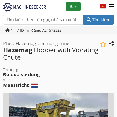
Bán
Tìm kiếm
/ ... / ID Tin đăng: A21572328
Phễu Hazemag với máng rung
Hazemag
Hopper with Vibrating
Chute
Tình trạng
Đã qua sử dụng
Vị trí
Maastricht