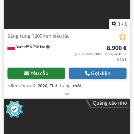
1
/
6
Sàng rung 1200mm kiểu lắc
8.900 €
Barcin
8.798 km
giá cố định chưa bao gồm thuế
GTGT
Yêu cầu
Gọi điện
Năm sản xuất:
2026
, Tình trạng:
mới
,
Quảng cáo nhỏ