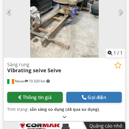
1
/
1
Sàng rung
Vibrating seive
Seive
Navan
10.320 km
Thông tin giá
Gọi điện
Tình trạng:
sẵn sàng sử dụng (đã qua sử dụng)
,
Quảng cáo nhỏ