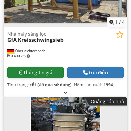
1
/
4
Nhà máy sàng lọc
GfA
Kreisschwingsieb
Oberleichtersbach
9.409 km
Thông tin giá
Gọi điện
Tình trạng:
tốt (đã qua sử dụng)
, Năm sản xuất:
1994
,
Quảng cáo nhỏ