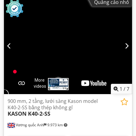
Quảng cáo nhỏ
1
/
7
900 mm, 2 tầng, lưới sàng Kason model
K40-2-SS bằng thép không gỉ
KASON
K40-2-SS
Vương quốc Anh
9.973 km