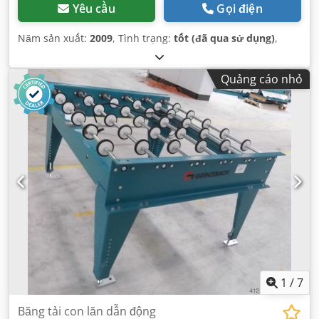
Yêu cầu
Gọi điện
Năm sản xuất:
2009
, Tình trạng:
tốt (đã qua sử dụng)
,
Quảng cáo nhỏ
1
/
7
Băng tải con lăn dẫn động