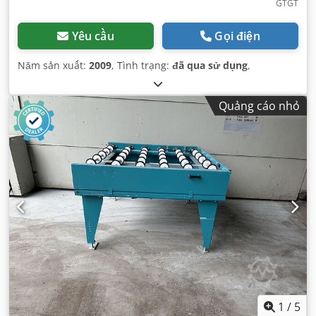
GTGT
Yêu cầu
Gọi điện
Năm sản xuất:
2009
, Tình trạng:
đã qua sử dụng
,
Quảng cáo nhỏ
1
/
5