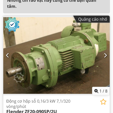
Những tin rao vặt này cũng có thể bạn quan
tâm.
Quảng cáo nhỏ
1
/
8
Động cơ hộp số 0,16/3 kW 7,1/320
vòng/phút
Flender
ZF20-090SP/2U