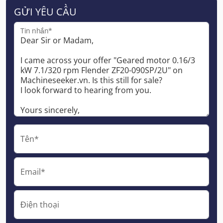
GỬI YÊU CẦU
Tin nhắn*
Tên*
Email*
Điện thoại