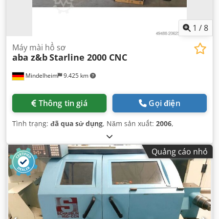
1
/
8
Máy mài hồ sơ
aba z&b
Starline 2000 CNC
Mindelheim
9.425 km
Thông tin giá
Gọi điện
Tình trạng:
đã qua sử dụng
, Năm sản xuất:
2006
,
Quảng cáo nhỏ