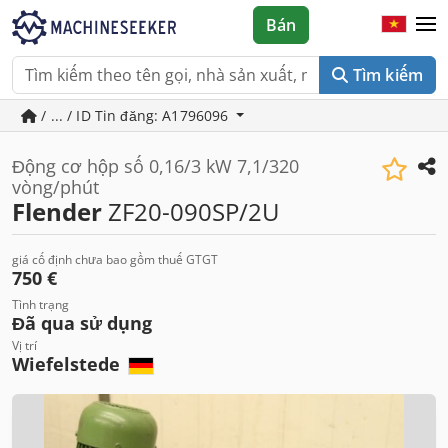
Bán
Tìm kiếm
/ ... / ID Tin đăng: A1796096
Động cơ hộp số 0,16/3 kW 7,1/320
vòng/phút
Flender
ZF20-090SP/2U
giá cố định chưa bao gồm thuế GTGT
750 €
Tình trạng
Đã qua sử dụng
Vị trí
Wiefelstede