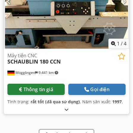
1
/
4
Máy tiện CNC
SCHAUBLIN
180 CCN
Mögglingen
9.441 km
Thông tin giá
Gọi điện
Tình trạng:
rất tốt (đã qua sử dụng)
, Năm sản xuất:
1997
,