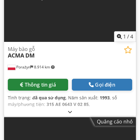
1
/
4
Máy bào gỗ
ACMA
DM
Porażyn
8.914 km
Thông tin giá
Gọi điện
Tình trạng:
đã qua sử dụng
, Năm sản xuất:
1993
, số
máy/phương tiện:
315 AE 0643 V 02 85
,
Quảng cáo nhỏ