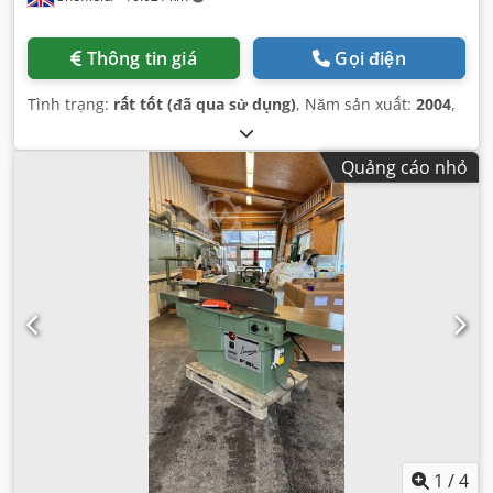
Thông tin giá
Gọi điện
Tình trạng:
rất tốt (đã qua sử dụng)
, Năm sản xuất:
2004
,
Quảng cáo nhỏ
1
/
4