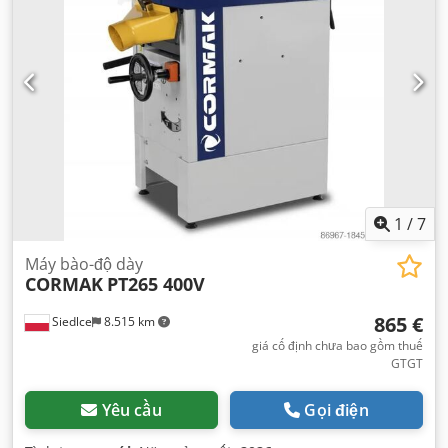
1
/
7
Máy bào-độ dày
CORMAK
PT265 400V
865 €
Siedlce
8.515 km
giá cố định chưa bao gồm thuế
GTGT
Yêu cầu
Gọi điện