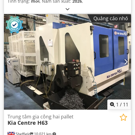
Tình trạng:
mới
, Năm sản xuất:
2026
,
Quảng cáo nhỏ
1
/
11
Trung tâm gia công hai pallet
Kia
Centre H63
Sheffield
10.021 km