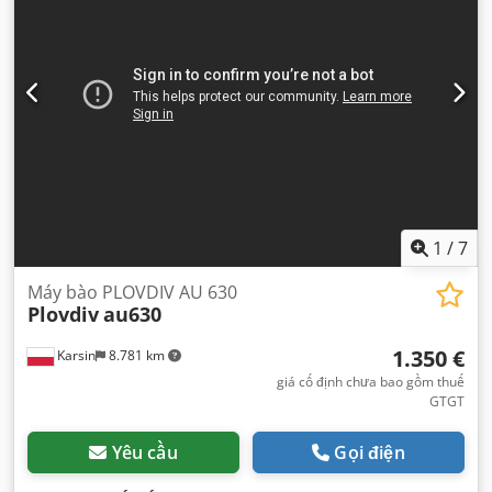
1
/
7
Máy bào PLOVDIV AU 630
Plovdiv
au630
1.350 €
Karsin
8.781 km
giá cố định chưa bao gồm thuế
GTGT
Yêu cầu
Gọi điện