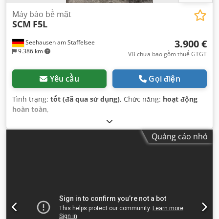
Máy bào bề mặt
SCM
F5L
3.900 €
Seehausen am Staffelsee
9.386 km
VB chưa bao gồm thuế GTGT
Yêu cầu
Gọi điện
Tình trạng:
tốt (đã qua sử dụng)
, Chức năng:
hoạt động
hoàn toàn
,
Quảng cáo nhỏ