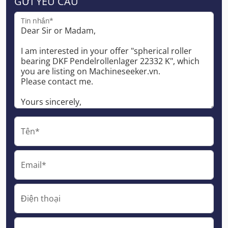
GỬI YÊU CẦU
Tin nhắn*
Tên*
Email*
Điện thoại