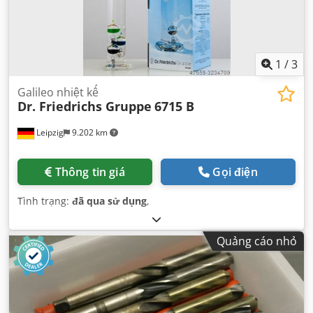
1
/
3
Galileo nhiệt kế
Dr. Friedrichs Gruppe
6715 B
Leipzig
9.202 km
Thông tin giá
Gọi điện
Tình trạng:
đã qua sử dụng
,
Quảng cáo nhỏ