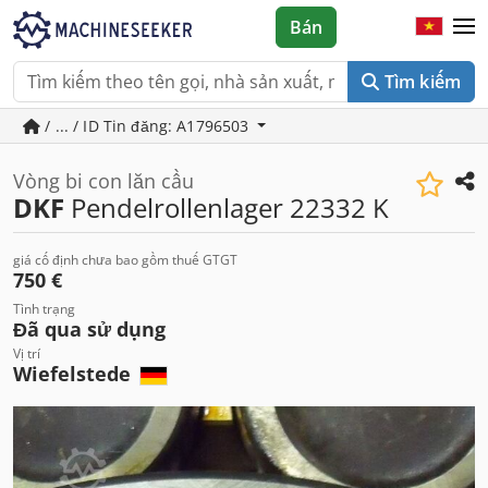
Bán
Tìm kiếm
/ ... / ID Tin đăng: A1796503
Vòng bi con lăn cầu
DKF
Pendelrollenlager 22332 K
giá cố định chưa bao gồm thuế GTGT
750 €
Tình trạng
Đã qua sử dụng
Vị trí
Wiefelstede