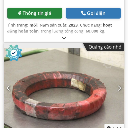
Thông tin giá
Gọi điện
Tình trạng:
mới
, Năm sản xuất:
2023
, Chức năng:
hoạt
động hoàn toàn
, trọng lượng tổng cộng:
60.000 kg
,
Quảng cáo nhỏ