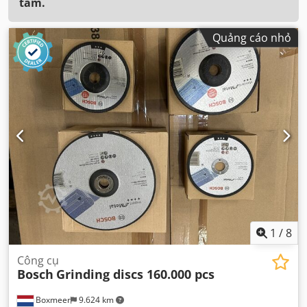
tâm.
Quảng cáo nhỏ
1
/
8
Công cụ
Bosch
Grinding discs 160.000 pcs
Boxmeer
9.624 km