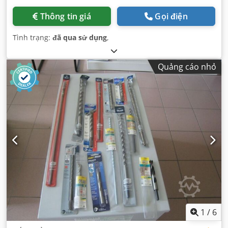
Thông tin giá
Gọi điện
Tình trạng:
đã qua sử dụng
,
Quảng cáo nhỏ
1
/
6