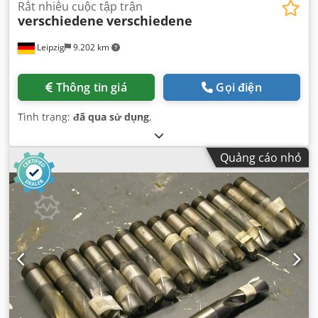
Rất nhiều cuộc tập trận
verschiedene
verschiedene
Leipzig
9.202 km
Thông tin giá
Gọi điện
Tình trạng:
đã qua sử dụng
,
Quảng cáo nhỏ